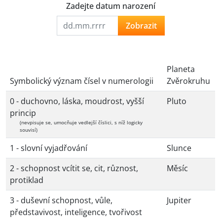
Zadejte datum narození
Zobrazit
Planeta
Symbolický význam čísel v numerologii
Zvěrokruhu
0 - duchovno, láska, moudrost, vyšší
Pluto
princip
(nevpisuje se, umocňuje vedlejší číslici, s níž logicky
souvisí)
1 - slovní vyjadřování
Slunce
2 - schopnost vcítit se, cit, různost,
Měsíc
protiklad
3 - duševní schopnost, vůle,
Jupiter
představivost, inteligence, tvořivost