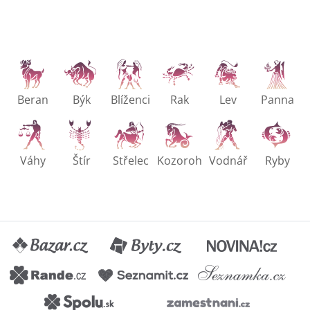
Beran
Býk
Blíženci
Rak
Lev
Panna
Váhy
Štír
Střelec
Kozoroh
Vodnář
Ryby