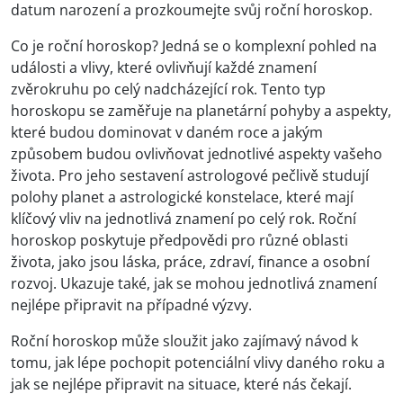
datum narození a prozkoumejte svůj roční horoskop.
Co je roční horoskop? Jedná se o komplexní pohled na
události a vlivy, které ovlivňují každé znamení
zvěrokruhu po celý nadcházející rok. Tento typ
horoskopu se zaměřuje na planetární pohyby a aspekty,
které budou dominovat v daném roce a jakým
způsobem budou ovlivňovat jednotlivé aspekty vašeho
života. Pro jeho sestavení astrologové pečlivě studují
polohy planet a astrologické konstelace, které mají
klíčový vliv na jednotlivá znamení po celý rok. Roční
horoskop poskytuje předpovědi pro různé oblasti
života, jako jsou láska, práce, zdraví, finance a osobní
rozvoj. Ukazuje také, jak se mohou jednotlivá znamení
nejlépe připravit na případné výzvy.
Roční horoskop může sloužit jako zajímavý návod k
tomu, jak lépe pochopit potenciální vlivy daného roku a
jak se nejlépe připravit na situace, které nás čekají.