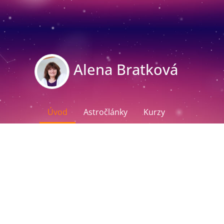
Alena Bratková
Úvod
Astročlánky
Kurzy