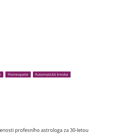
e
Homeopatie
Automatická kresba
enosti profesního astrologa za 30-letou