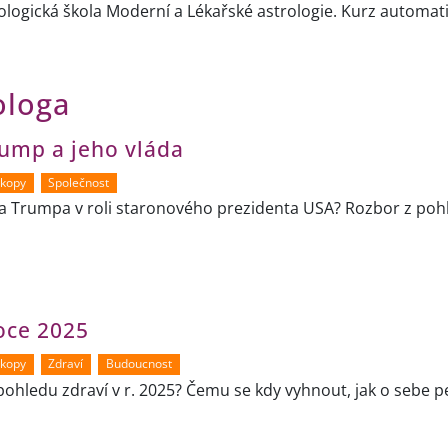
rologická škola Moderní a Lékařské astrologie. Kurz automat
ologa
ump a jeho vláda
skopy
Společnost
da Trumpa v roli staronového prezidenta USA? Rozbor z po
roce 2025
skopy
Zdraví
Budoucnost
pohledu zdraví v r. 2025? Čemu se kdy vyhnout, jak o sebe 