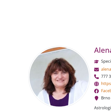
Alen
Speci
alen
777 3
http
Face
Brno
Astrolog