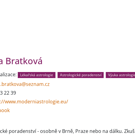
a Bratková
alizace:
Lékařská astrologie
Astrologické poradenství
Výuka astrologi
a.bratkova@seznam.cz
3 22 39
s://www.moderniastrologie.eu/
book
ické poradenství - osobně v Brně, Praze nebo na dálku. Zkuš