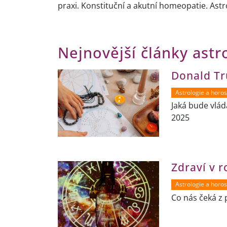
praxi. Konstituční a akutní homeopatie. Ast
Nejnovější články astr
Donald Tr
Astrologie a horo
Jaká bude vlá
2025
Zdraví v 
Astrologie a horo
Co nás čeká z 