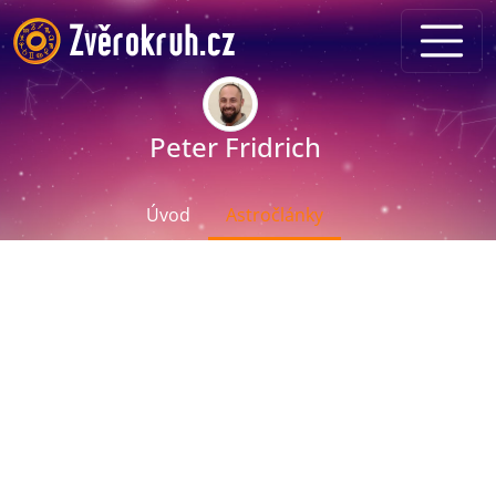
Peter Fridrich
Úvod
Astročlánky