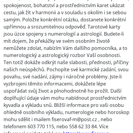
spokojenost, bohatství a prostřednictvím karet ukázat
cestu, jak žít v harmonii a v souladu s okolím i se sebou
samým. Položte konkrétní otázku, dostanete konkrétní
upřímnou a srozumitelnou odpověď. Tarotové karty
jsou úzce spojeny s numerologií a astrologií. Budete-li
mít dojem, že překážky ve svém osobním životě
nemůžete zdolat, nabízím Vám dalšího pomocníka, a to
numerologický a astrologický rozbor Vaší osobnosti.
Ten totiž dokáže odkrýt naše slabosti, přednosti, příčiny
našich neúspěchů. Pochopíte své karmické zadání, svou
povahu, své nadání, zájmy i náročné problémy. Jste-li
vyzbrojeni těmito informacemi, dokážete lépe
uspořádat svůj život a plnohodnotně ho prožít. Další
doplňující údaje vám mohu nabídnout prostřednictvím
kyvadla a výkladu snů. Bližší informace pro vaši osobu
ohledně osobního výkladu, numerologie nebo horoskop
mohu sdělit i mailem fiserovaf-m@post.cz , nebo
telefonem 603 770 115, nebo 558 62 33 84. Více