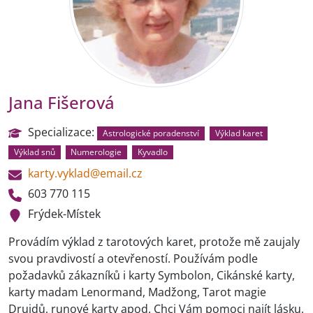
Jana Fišerová
Specializace:
Astrologické poradenství
Výklad karet
Výklad snů
Numerologie
Kyvadlo
karty.vyklad@email.cz
603 770 115
Frýdek-Místek
Provádím výklad z tarotových karet, protože mě zaujaly
svou pravdivostí a otevřeností. Používám podle
požadavků zákazníků i karty Symbolon, Cikánské karty,
karty madam Lenormand, Madžong, Tarot magie
Druidů, runové karty apod. Chci Vám pomoci najít lásku,