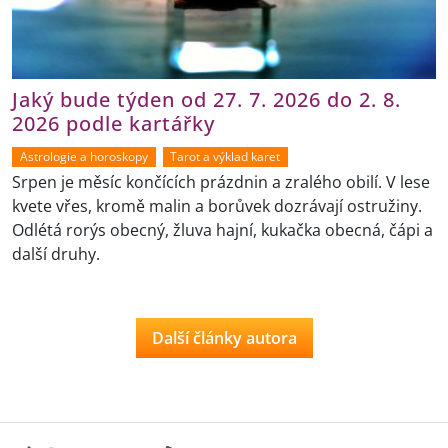
Jaký bude týden od 27. 7. 2026 do 2. 8.
2026 podle kartářky
Astrologie a horoskopy
Tarot a výklad karet
Srpen je měsíc končících prázdnin a zralého obilí. V lese
kvete vřes, kromě malin a borůvek dozrávají ostružiny.
Odlétá rorýs obecný, žluva hajní, kukačka obecná, čápi a
další druhy.
Další články autora