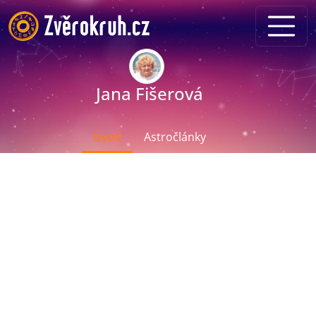
Jana Fišerová
Úvod
Astročlánky