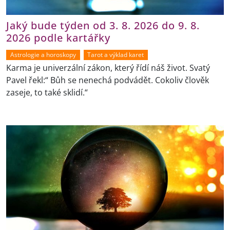
Jaký bude týden od 3. 8. 2026 do 9. 8.
2026 podle kartářky
Astrologie a horoskopy
Tarot a výklad karet
Karma je univerzální zákon, který řídí náš život. Svatý
Pavel řekl:“ Bůh se nenechá podvádět. Cokoliv člověk
zaseje, to také sklidí.“