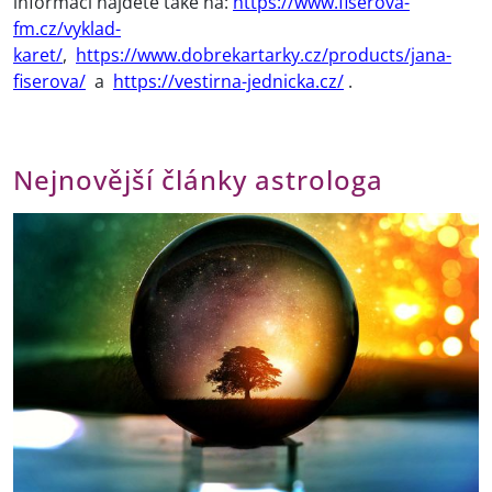
informací najdete také na:
https://www.fiserova-
fm.cz/vyklad-
karet/
,
https://www.dobrekartarky.cz/products/jana-
fiserova/
a
https://vestirna-jednicka.cz/
.
Nejnovější články astrologa