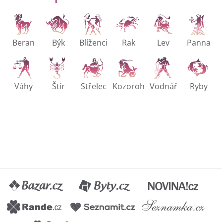
Beran
Býk
Blíženci
Rak
Lev
Panna
Váhy
Štír
Střelec
Kozoroh
Vodnář
Ryby