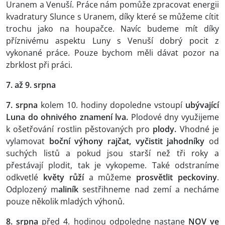
Uranem a Venuší. Práce nám pomůže zpracovat energii
kvadratury Slunce s Uranem, díky které se můžeme cítit
trochu jako na houpačce. Navíc budeme mít díky
příznivému aspektu Luny s Venuší dobrý pocit z
vykonané práce. Pouze bychom měli dávat pozor na
zbrklost při práci.
7. až 9. srpna
7. srpna
kolem 10. hodiny dopoledne vstoupí
ubývající
Luna do ohnivého znamení lva.
Plodové dny využijeme
k ošetřování rostlin pěstovaných pro
plody.
Vhodné je
vylamovat
boční výhony rajčat, vyčistit jahodníky
od
suchých listů a pokud jsou starší než tři roky a
přestávají plodit, tak je vykopeme. Také odstraníme
odkvetlé
květy růží
a můžeme
prosvětlit peckoviny
.
Odplozený m
aliník
sestřihneme nad zemí a necháme
pouze několik mladých výhonů.
8. srpna
před 4. hodinou odpoledne nastane
NOV ve