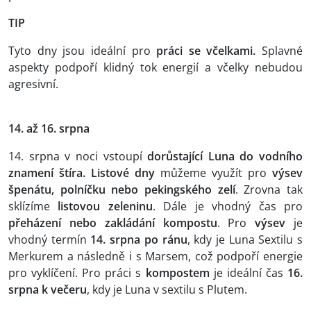
TIP
Tyto dny jsou ideální pro
práci se včelkami.
Splavné
aspekty podpoří klidný tok energií a včelky nebudou
agresivní.
14. až 16. srpna
14. srpna v noci vstoupí
dorůstající Luna do vodního
znamení štíra. Listové dny
můžeme využít pro
výsev
špenátu, polníčku nebo pekingského zelí
. Zrovna tak
sklízíme
listovou zeleninu
. Dále je vhodný čas pro
přeházení nebo zakládání kompostu
. Pro
výsev
je
vhodný termín
14. srpna po ránu
, kdy je Luna Sextilu s
Merkurem a následně i s Marsem, což podpoří energie
pro vyklíčení. Pro práci s
kompostem
je ideální čas
16.
srpna k večeru
, kdy je Luna v sextilu s Plutem.