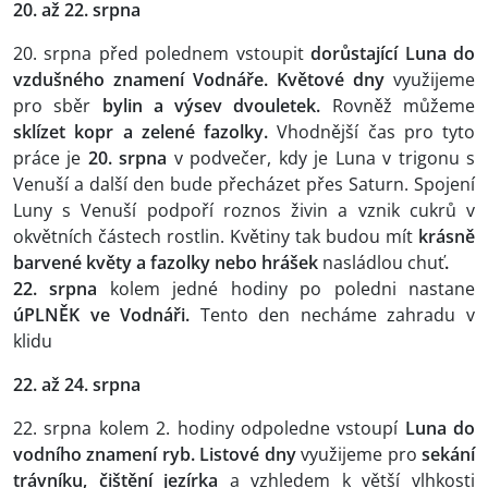
20. až 22. srpna
20. srpna před polednem vstoupit
dorůstající Luna do
vzdušného znamení Vodnáře. Květové dny
využijeme
pro sběr
bylin a výsev dvouletek.
Rovněž můžeme
sklízet kopr a zelené fazolky.
Vhodnější čas pro tyto
práce je
20. srpna
v podvečer, kdy je Luna v trigonu s
Venuší a další den bude přecházet přes Saturn. Spojení
Luny s Venuší podpoří roznos živin a vznik cukrů v
okvětních částech rostlin. Květiny tak budou mít
krásně
barvené květy a fazolky nebo hrášek
nasládlou chuť
.
22. srpna
kolem jedné hodiny po poledni nastane
úPLNĚK ve Vodnáři.
Tento den necháme zahradu v
klidu
22. až 24. srpna
22. srpna kolem 2. hodiny odpoledne vstoupí
Luna do
vodního znamení ryb. Listové dny
využijeme pro
sekání
trávníku, čištění jezírka
a vzhledem k větší vlhkosti