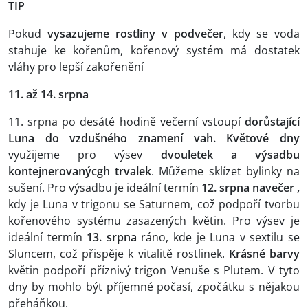
TIP
Pokud
vysazujeme rostliny v podvečer
, kdy se voda
stahuje ke kořenům, kořenový systém má dostatek
vláhy pro lepší zakořenění
11. až 14. srpna
11. srpna po desáté hodině večerní vstoupí
dorůstající
Luna do vzdušného znamení vah. Květové dny
využijeme pro výsev
dvouletek a výsadbu
kontejnerovanýcgh trvalek
. Můžeme sklízet bylinky na
sušení. Pro výsadbu je ideální termín
12. srpna navečer ,
kdy je Luna v trigonu se Saturnem, což podpoří tvorbu
kořenového systému zasazených květin. Pro výsev je
ideální termín
13. srpna
ráno, kde je Luna v sextilu se
Sluncem, což přispěje k vitalitě rostlinek.
Krásné barvy
květin podpoří příznivý trigon Venuše s Plutem. V tyto
dny by mohlo být příjemné počasí, zpočátku s nějakou
přeháňkou.