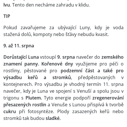
lvu
. Tento den necháme zahradu v klidu.
TIP
Pokud zavařujeme za ubývající Luny, kdy je voda
stažená dolů, kompoty nebo šťávy nebudu kvasit.
9. až 11. srpna
Dorůstající Luna
vstoupí
9. srpna
navečer do
zemského
znamení panny. Kořenové dny
využijeme pro péči o
rostliny, pěstované pro
podzemní část a také pro
výsadbu keřů a stromků
, předpěstovaných v
kontejnerech. Pro výsadbu je vhodný termín 11. srpna
navečer, kdy je Luna ve spojení s Venuší a spolu jsou v
trigonu s
Plutem.
Tyto energie podpoří
zregenerování
přesazených rostlin
a Venuše s Lunou přispívá k tvorbě
cukru
při fotosyntéze. Plody zasazených keřů nebo
stromků tak budou
sladké.