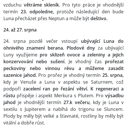
vzduchu
větráme skleník.
Pro tyto práce je vhodnější
termín
23. odpoledne,
protože následující den bude
Luna přecházet přes Neptun a může být
deštivo.
24. až 27. srpna
24. srpna pozdě večer vstoupí
ubývající Luna do
ohnivého znamení berana. Plodové dny
za ubývající
Luny využijeme
pro sklizeň ovoce a zeleniny a jejich
konzervování nebo sušení.
Je vhodný čas
prořezat
peckoviny nebo
vinnou révu a můžeme zasadit
sazenice jahod.
Pro prořez je vhodný termín
25. srpna,
kdy je Venuše a Luna v aspektu se Saturnem, což
podpoří
zacelení ran po řezání větví. K regeneraci a
růstu
přispěje i aspekt Merkura s Plutem. Pro
výsadbu
jahod
je vhodnější termín
27.k večeru
, kdy je Luna v
sextilu s Jupiterem a nabíhá do trigonu se Sluncem.
Plody by měly být velké a šťavnaté, rostliny by měly být
vitální a dobře růst.