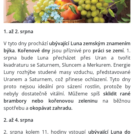
1. až 2. srpna
V tyto dny prochází
ubývající Luna zemským znamením
býka
.
Kořenové dny
jsou příznivé pro
práci se zemí
. 1.
srpna bude Luna přecházet přes Uran a tvořit
kvadraturu se Saturnem, Sluncem a Merkurem. Energie
Luny rozhýbe studené masy vzduchu, představované
Uranem a Saturnem, což přinese ochlazení. Tyto dny
proto nejsou ideální pro sázení rostlin, protože by
nebyly dostatečně vitální. Můžeme spíš
sklidit rané
brambory nebo kořenovou zeleninu
na běžnou
spotřebu a
okopávat zahradu.
2. až 4. srpna
2. srpna kolem 11. hodiny vstoupí
ubývající Luna do