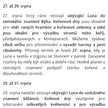
27. až 29. srpna
27. srpna brzy ráno vstoupí
ubývající Luna do
zemského znamení Býka. Kořenové dny
jsou vhodné
pro
sběr raných brambor a kořenové zeleniny a také
jsou ideální pro výsadbu stromů nebo keřů
,
předpěstovaných v kontejnerech. Můžeme vysévat
cibuli sečku
pro přezimování a
vysadit narcisy a jarní
cibuloviny
. Příznivý termín je hned
27. srpna,
kdy je
Luna v sextilu v trigonu se Sluncem v panně. Zasazené
rostliny by měly být vitální a dobře růst. Hodně planet v
zemských znamení podpoří tvorbu kořenů a
dlouhověkost stromů.
29. až 31. srpna
29. srpna navečer vstoupí
ubývající Luna do vzdušného
znamení blíženců. Květové dny
využijeme pro
odstranění
odkvetlých květenství a pro výsadbu