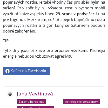
popínavých rostlin
. Je také vhodný čas pro
sběr bylin na
sušení
. Pro sběr bylin i výsadbu rostlin bychom mohli
využít příznivé aspekty hned
29. srpna v podvečer
. Luna
je v trigonu s Merkurem, což přispěje k bujnějšímu růstu
popínavých rostlin a trigon Luny se Saturnem podpoří
dobré zakořenění.
TIP
Tyto dny jsou příznivé pro
práci se včelkami
. Klidnější
energie nebudou vzbuzovat agresivitu.
Sdílet na Facebooku
Jana Vavřínová
Zdraví v horoskopu
Astrologické poradenství