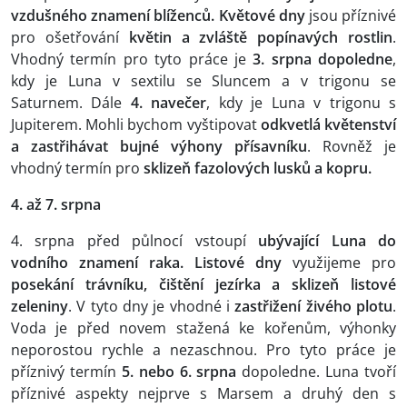
vzdušného znamení blíženců. Květové dny
jsou příznivé
pro ošetřování
květin a zvláště popínavých rostlin
.
Vhodný termín pro tyto práce je
3. srpna dopoledne
,
kdy je Luna v sextilu se Sluncem a v trigonu se
Saturnem. Dále
4. navečer
, kdy je Luna v trigonu s
Jupiterem. Mohli bychom vyštipovat
odkvetlá květenství
a zastřihávat bujné výhony přísavníku
. Rovněž je
vhodný termín pro
sklizeň fazolových lusků a kopru.
4. až 7. srpna
4. srpna před půlnocí vstoupí
ubývající Luna do
vodního znamení raka. Listové dny
využijeme pro
posekání trávníku, čištění jezírka a sklizeň listové
zeleniny
. V tyto dny je vhodné i
zastřižení živého plotu
.
Voda je před novem stažená ke kořenům, výhonky
neporostou rychle a nezaschnou. Pro tyto práce je
příznivý termín
5. nebo 6. srpna
dopoledne. Luna tvoří
příznivé aspekty nejprve s Marsem a druhý den s