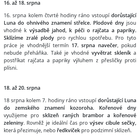
16. až 18. srpna
16. srpna kolem čtvrté hodiny ráno vstoupí
dorůstající
Luna do ohnivého znamení střelce.
Plodové dny
jsou
vhodné k
výsadbě jahod, k péči o rajčata a papriky.
Sklízíme zralé plody
pro rychlou spotřebu. Pro tyto
práce je vhodnější termín
17. srpna navečer
, pokud
nebude přeháňka. Také je vhodné
vyvětrat skleník
a
postříkat rajčata a papriky výluhem z přesličky proti
plísni.
18. až 20. srpna
18 srpna kolem 7. hodiny ráno vstoupí
dorůstající Luna
do zemského znamení kozoroha. Kořenové dny
využijeme pro
sklizeň raných brambor a kořenové
zeleniny
. Rovněž je ideální čas pro
výsev cibule sečky,
která přezimuje, nebo
ředkviček
pro podzimní sklizeň.