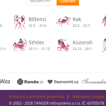
Zobrazit
Blíženci
Rak
.5.
22.5. - 21.6.
22.6. - 22.7.
Střelec
Kozoroh
2.11.
23.11. - 21.12.
22.12. - 20.1.
Provozní a obchodní podmínky
Nastavení cookies
© 2002 - 2026 TANGER infosystems s.r.o. IČ: 60705078