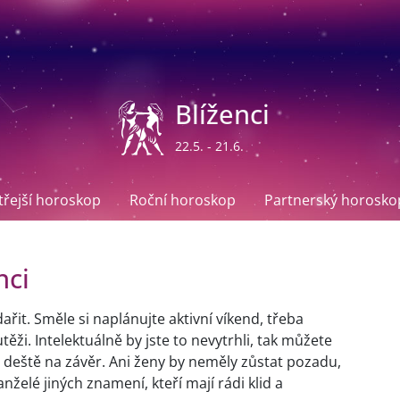
Blíženci
22.5. - 21.6.
ítřejší horoskop
Roční horoskop
Partnerský horosko
nci
ařit. Směle si naplánujte aktivní víkend, třeba
těži. Intelektuálně by jste to nevytrhli, tak můžete
ho deště na závěr. Ani ženy by neměly zůstat pozadu,
želé jiných znamení, kteří mají rádi klid a