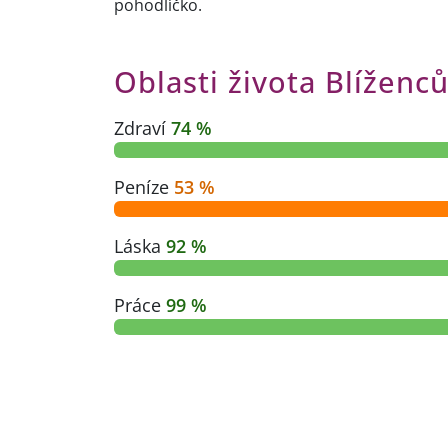
pohodlíčko.
Oblasti života Blíženc
Zdraví
74 %
Peníze
53 %
Láska
92 %
Práce
99 %