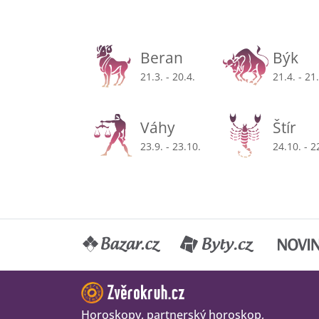
Beran
Býk
21.3. - 20.4.
21.4. - 21
Váhy
Štír
23.9. - 23.10.
24.10. - 2
Horoskopy, partnerský horoskop,