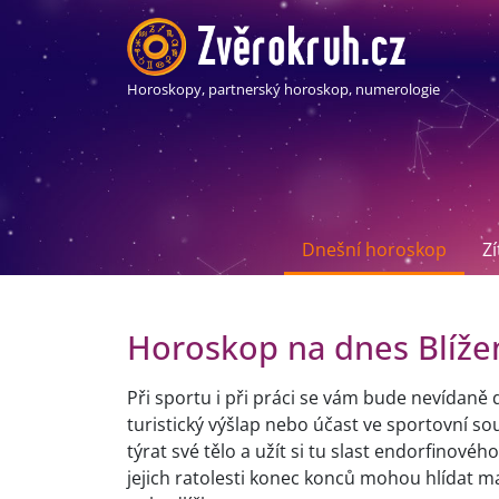
Horoskopy, partnerský horoskop, numerologie
Dnešní horoskop
Z
Horoskop na dnes Blíže
Při sportu i při práci se vám bude nevídaně d
turistický výšlap nebo účast ve sportovní sou
týrat své tělo a užít si tu slast endorfinové
jejich ratolesti konec konců mohou hlídat man