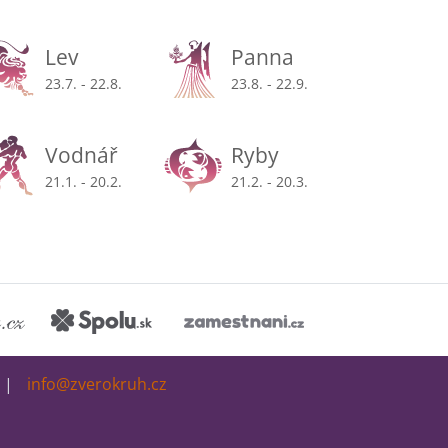
Lev
Panna
23.7. - 22.8.
23.8. - 22.9.
Vodnář
Ryby
21.1. - 20.2.
21.2. - 20.3.
info@zverokruh.cz