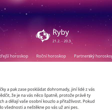
Ryby
21.2. - 20.3.
ítřejší horoskop
Roční horoskop
Partnerský horosko
íčky a pak zase poskládat dohromady, jiní lidé z vás
čit, že je na vás něco špatně, protože právě ty
ch a dělají vaše osobní kouzlo a přitažlivost. Pokud
o všednosti a neštěkne po vás už ani pes.