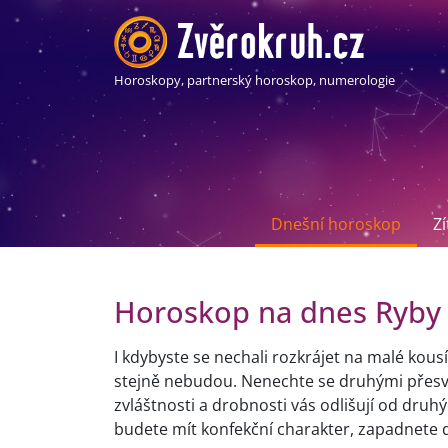
Horoskopy, partnerský horoskop, numerologie
Dnešní horoskop
Z
Horoskop na dnes Ryby
I kdybyste se nechali rozkrájet na malé kous
stejně nebudou. Nenechte se druhými přesvěd
zvláštnosti a drobnosti vás odlišují od druhý
budete mít konfekční charakter, zapadnete d