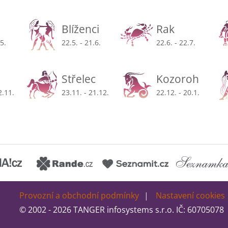
Blíženci
Rak
.5.
22.5. - 21.6.
22.6. - 22.7.
Střelec
Kozoroh
2.11.
23.11. - 21.12.
22.12. - 20.1.
Provozní a obchodní podmínky
Nastavení cookies
© 2002 - 2026 TANGER infosystems s.r.o. IČ: 60705078