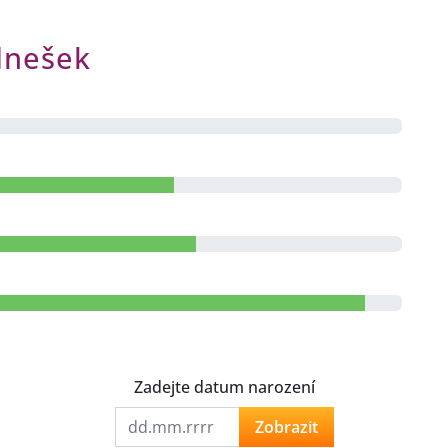
dnešek
Zadejte datum narození
Zobrazit