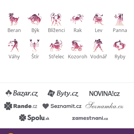
Beran
Býk
Blíženci
Rak
Lev
Panna
Váhy
Štír
Střelec
Kozoroh
Vodnář
Ryby