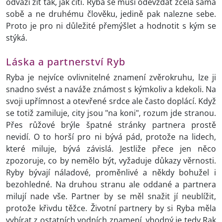
odváží žít tak, jak cítí. Ryba se musí odevzdat zcela sama
sobě a ne druhému člověku, jedině pak nalezne sebe.
Proto je pro ni důležité přemýšlet a hodnotit s kým se
stýká.
Láska a partnerství Ryb
Ryba je nejvíce ovlivnitelné znamení zvěrokruhu, lze ji
snadno svést a naváže známost s kýmkoliv a kdekoli. Na
svoji upřímnost a otevřené srdce ale často doplácí. Když
se totiž zamiluje, city jsou "na koni", rozum jde stranou.
Přes růžové brýle špatné stránky partnera prostě
nevidí. O to horší pro ni bývá pád, protože na lidech,
které miluje, bývá závislá. Jestliže přece jen něco
zpozoruje, co by nemělo být, vyžaduje důkazy věrnosti.
Ryby bývají náladové, proměnlivé a někdy bohužel i
bezohledné. Na druhou stranu ale oddané a partnera
milují nade vše. Partner by se měl snažit jí neublížit,
protože křivdu těžce. Životní partnery by si Ryba měla
vybírat z ostatních vodních znamení, vhodný je tedy Rak