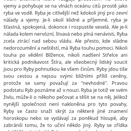
vjemy a pohybuje se na vlnách oceánu citů prostě jako
ryba ve vodě. Ryba je citlivější než kdokoli jiný pro zevní
nálady a vjemy. Je-li okolí klidné a příjemné, ryba je
šťastná, spokojená, dokonce i rozpustile veselá. Ale je-li
nálada kolem nervózní, štvavá nebo plná nenávisti, Ryba
zcela ztrácí nad sebou vládu. Ale přesto, kde vládne
nedorozumění a neštěstí, má Ryba touhu pomoci. Nikoli
touha po vědění Blížence, nikoli nadšení Střelce ani
kritická podnikavost Štíra, ale všeobecný lidský soucit
jsou pro Ryby pohnutkou ke všem činům. Ryby jdou tiše
svou cestou a nejsou svými bližními příliš ceněny,
protože se samy považují za "nevhodné". Pravou
podstatu Ryb poznáme až v nouzi. Ryba je totiž ve svém
živlu, může-li o někoho pečovat a těšit se na něj. Jelikož
nynější společnost není nakloněna pro tyto povahy,
Ryby se často snaží skrýt za některé jiné znamení
horoskopu nebo se vydávají za poněkud hloupé, aby
zabránili tomu, že to učiní někdo jiný. Ryby se zřídka