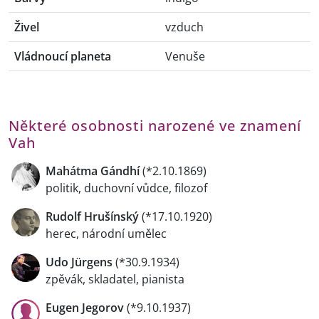
Živel
vzduch
Vládnoucí planeta
Venuše
Některé osobnosti narozené ve znamení
Vah
Mahátma Gándhí
(*2.10.1869)
politik, duchovní vůdce, filozof
Rudolf Hrušínský
(*17.10.1920)
herec, národní umělec
Udo Jürgens
(*30.9.1934)
zpěvák, skladatel, pianista
Eugen Jegorov
(*9.10.1937)