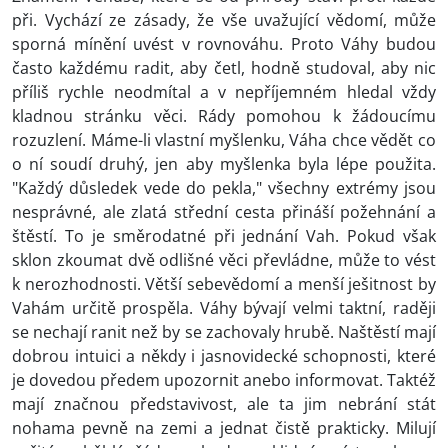
při. Vychází ze zásady, že vše uvažující vědomí, může
sporná mínění uvést v rovnováhu. Proto Váhy budou
často každému radit, aby četl, hodně studoval, aby nic
příliš rychle neodmítal a v nepříjemném hledal vždy
kladnou stránku věci. Rády pomohou k žádoucímu
rozuzlení. Máme-li vlastní myšlenku, Váha chce vědět co
o ní soudí druhý, jen aby myšlenka byla lépe použita.
"Každý důsledek vede do pekla," všechny extrémy jsou
nesprávné, ale zlatá střední cesta přináší požehnání a
štěstí. To je směrodatné při jednání Vah. Pokud však
sklon zkoumat dvě odlišné věci převládne, může to vést
k nerozhodnosti. Větší sebevědomí a menší ješitnost by
Vahám určitě prospěla. Váhy bývají velmi taktní, raději
se nechají ranit než by se zachovaly hrubě. Naštěstí mají
dobrou intuici a někdy i jasnovidecké schopnosti, které
je dovedou předem upozornit anebo informovat. Taktéž
mají značnou představivost, ale ta jim nebrání stát
nohama pevně na zemi a jednat čistě prakticky. Milují