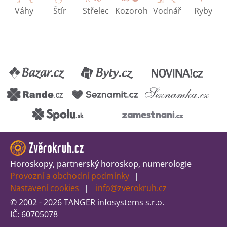
Váhy
Štír
Střelec
Kozoroh
Vodnář
Ryby
Horoskopy, partnerský horoskop, numerologie
Provozní a obchodní podmínky
Nastavení cookies
info@zverokruh.cz
© 2002 - 2026 TANGER infosystems s.r.o.
IČ: 60705078