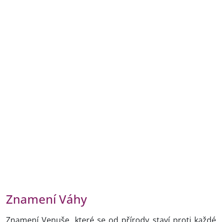
Znamení Váhy
Znamení Venuše, které se od přírody staví proti každé