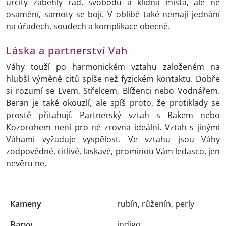
určitý zaběhlý řád, svobodu a klidná místa, ale ne
osamění, samoty se bojí. V oblibě také nemají jednání
na úřadech, soudech a komplikace obecně.
Láska a partnerství Vah
Váhy touží po harmonickém vztahu založeném na
hlubší výměně citů spíše než fyzickém kontaktu. Dobře
si rozumí se Lvem, Střelcem, Blíženci nebo Vodnářem.
Beran je také okouzlí, ale spíš proto, že protiklady se
prostě přitahují. Partnerský vztah s Rakem nebo
Kozorohem není pro ně zrovna ideální. Vztah s jinými
Váhami vyžaduje vyspělost. Ve vztahu jsou Váhy
zodpovědné, citlivé, laskavé, prominou Vám ledasco, jen
nevěru ne.
Kameny
rubín, růženín, perly
Barvy
indigo