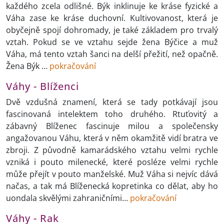
každého zcela odlišné. Býk inklinuje ke kráse fyzické a
Váha zase ke kráse duchovní. Kultivovanost, která je
obyčejně spojí dohromady, je také základem pro trvalý
vztah. Pokud se ve vztahu sejde žena Býčice a muž
Váha, má tento vztah šanci na delší přežití, než opačně.
Žena Býk …
pokračování
Váhy - Blíženci
Dvě vzdušná znamení, která se tady potkávají jsou
fascinovaná intelektem toho druhého. Rtuťovitý a
zábavný Blíženec fascinuje milou a společensky
angažovanou Váhu, která v něm okamžitě vidí bratra ve
zbroji. Z původně kamarádského vztahu velmi rychle
vzniká i pouto milenecké, které posléze velmi rychle
může přejít v pouto manželské. Muž Váha si nejvíc dává
načas, a tak má Blíženecká kopretinka co dělat, aby ho
uondala skvělými zahraničními…
pokračování
Váhy - Rak