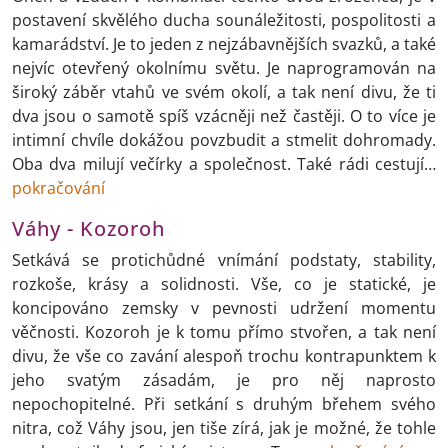
postavení skvělého ducha sounáležitosti, pospolitosti a
kamarádství. Je to jeden z nejzábavnějších svazků, a také
nejvíc otevřený okolnímu světu. Je naprogramován na
široký záběr vtahů ve svém okolí, a tak není divu, že ti
dva jsou o samotě spíš vzácněji než častěji. O to více je
intimní chvíle dokážou povzbudit a stmelit dohromady.
Oba dva milují večírky a společnost. Také rádi cestují…
pokračování
Váhy - Kozoroh
Setkává se protichůdné vnímání podstaty, stability,
rozkoše, krásy a solidnosti. Vše, co je statické, je
koncipováno zemsky v pevnosti udržení momentu
věčnosti. Kozoroh je k tomu přímo stvořen, a tak není
divu, že vše co zavání alespoň trochu kontrapunktem k
jeho svatým zásadám, je pro něj naprosto
nepochopitelné. Při setkání s druhým břehem svého
nitra, což Váhy jsou, jen tiše zírá, jak je možné, že tohle