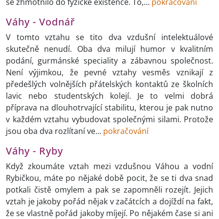
se zhmotnilo do fyzické existence. To,…
pokračování
Váhy - Vodnář
V tomto vztahu se tito dva vzdušní intelektuálové
skutečně nenudí. Oba dva milují humor v kvalitním
podání, gurmánské speciality a zábavnou společnost.
Není výjimkou, že pevné vztahy vesměs vznikají z
předešlých volnějších přátelských kontaktů ze školních
lavic nebo studentských kolejí. Je to velmi dobrá
příprava na dlouhotrvající stabilitu, kterou je pak nutno
v každém vztahu vybudovat společnými silami. Protože
jsou oba dva rozlítaní ve…
pokračování
Váhy - Ryby
Když zkoumáte vztah mezi vzdušnou Váhou a vodní
Rybičkou, máte po nějaké době pocit, že se ti dva snad
potkali čistě omylem a pak se zapomněli rozejít. Jejich
vztah je jakoby pořád nějak v začátcích a dojíždí na fakt,
že se vlastně pořád jakoby míjejí. Po nějakém čase si ani