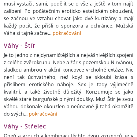
musí vystačit sami, podělit se o vše a ještě v tom najít
zalíbení. Po počátečním eroticko estetickém okouzlení,
se začnou ve vztahu chovat jako dvě kurtizány a mají
každý pocit, že přišli o sponzora a ochránce. Mužská
Váha si tajně začne…
pokračování
Váhy - Štír
Je to jedno z nejdynamičtějších a nejvášnivějších spojení
z celého zvěrokruhu. Nebe a žár s pozemskou Nirvánou,
sladkou ambrou v akční koncovce vrcholné extáze. Nic
není tak úchvatného, než když se skloubí krása s
příslibem erotického náboje. Sex je tady výjimečně
kvalitní, a také životně důležitý. Konzumuje se jako
skvělé staré burguňské plnými doušky. Muž Štír je svou
Váhou dokonale okouzlen a neúnavně ji tahá okamžitě
do svých…
pokračování
Váhy - Střelec
Oheň a vzduch v kombinaci těchto dvou zrozenců, je v