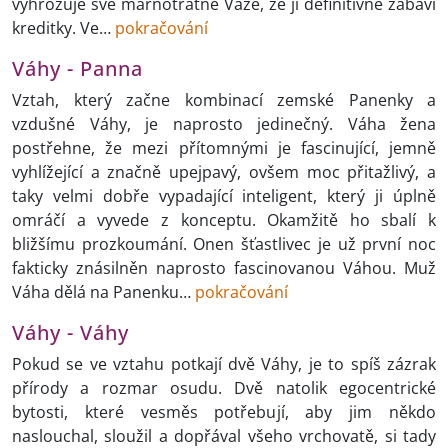
vyhrožuje své marnotratné Váze, že jí definitivně zabaví
kreditky. Ve…
pokračování
Váhy - Panna
Vztah, který začne kombinací zemské Panenky a
vzdušné Váhy, je naprosto jedinečný. Váha žena
postřehne, že mezi přítomnými je fascinující, jemně
vyhlížející a značně upejpavý, ovšem moc přitažlivý, a
taky velmi dobře vypadající inteligent, který ji úplně
omráčí a vyvede z konceptu. Okamžitě ho sbalí k
bližšímu prozkoumání. Onen šťastlivec je už první noc
fakticky znásilněn naprosto fascinovanou Váhou. Muž
Váha dělá na Panenku…
pokračování
Váhy - Váhy
Pokud se ve vztahu potkají dvě Váhy, je to spíš zázrak
přírody a rozmar osudu. Dvě natolik egocentrické
bytosti, které vesměs potřebují, aby jim někdo
naslouchal, sloužil a dopřával všeho vrchovatě, si tady