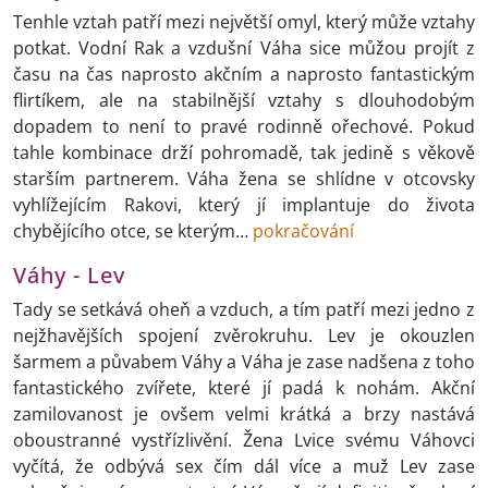
Tenhle vztah patří mezi největší omyl, který může vztahy
potkat. Vodní Rak a vzdušní Váha sice můžou projít z
času na čas naprosto akčním a naprosto fantastickým
flirtíkem, ale na stabilnější vztahy s dlouhodobým
dopadem to není to pravé rodinně ořechové. Pokud
tahle kombinace drží pohromadě, tak jedině s věkově
starším partnerem. Váha žena se shlídne v otcovsky
vyhlížejícím Rakovi, který jí implantuje do života
chybějícího otce, se kterým…
pokračování
Váhy - Lev
Tady se setkává oheň a vzduch, a tím patří mezi jedno z
nejžhavějších spojení zvěrokruhu. Lev je okouzlen
šarmem a půvabem Váhy a Váha je zase nadšena z toho
fantastického zvířete, které jí padá k nohám. Akční
zamilovanost je ovšem velmi krátká a brzy nastává
oboustranné vystřízlivění. Žena Lvice svému Váhovci
vyčítá, že odbývá sex čím dál více a muž Lev zase