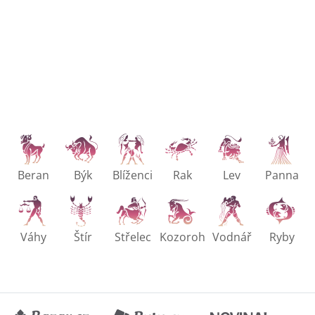
Beran
Býk
Blíženci
Rak
Lev
Panna
Váhy
Štír
Střelec
Kozoroh
Vodnář
Ryby