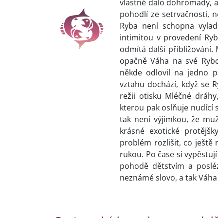
vlastně dalo dohromady, a 
pohodlí ze setrvačnosti
Ryba není schopna vyladi
intimitou v provedení Ry
odmítá další přibližování.
opačně Váha na své Rybc
někde odlovil na jedno po
vztahu dochází, když se 
režii otisku Mléčné dráhy
kterou pak oslňuje nudící 
tak není výjimkou, že mu
krásné exotické protějšk
problém rozlišit, co ješt
rukou. Po čase si vypěstují
pohodě dětstvím a posléz
neznámé slovo, a tak Váha 