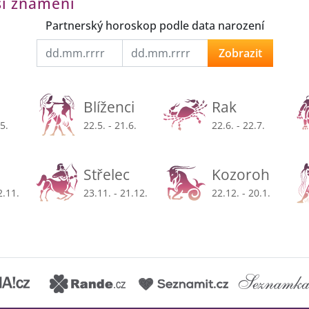
ší znamení
Partnerský horoskop podle data narození
Zobrazit
Blíženci
Rak
.5.
22.5. - 21.6.
22.6. - 22.7.
Střelec
Kozoroh
2.11.
23.11. - 21.12.
22.12. - 20.1.