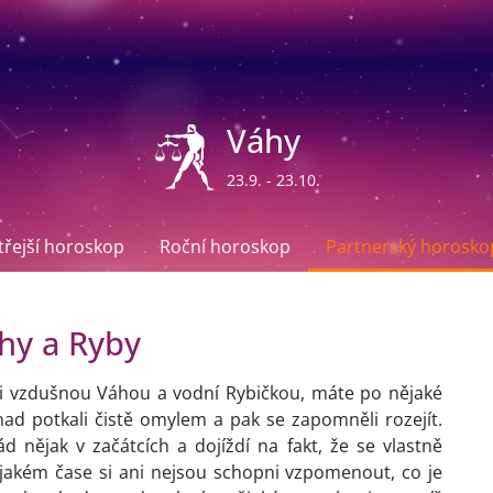
Váhy
23.9. - 23.10.
ítřejší horoskop
Roční horoskop
Partnerský horosko
hy a Ryby
 vzdušnou Váhou a vodní Rybičkou, máte po nějaké
nad potkali čistě omylem a pak se zapomněli rozejít.
ád nějak v začátcích a dojíždí na fakt, že se vlastně
ějakém čase si ani nejsou schopni vzpomenout, co je