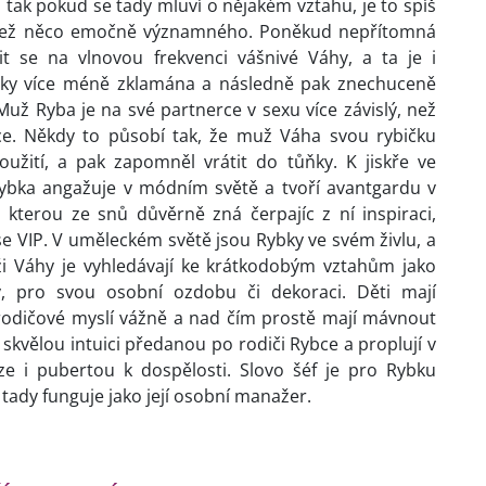
tak pokud se tady mluví o nějakém vztahu, je to spíš
, než něco emočně významného. Poněkud nepřítomná
t se na vlnovou frekvenci vášnivé Váhy, a ta je i
bky více méně zklamána a následně pak znechuceně
 Muž Ryba je na své partnerce v sexu více závislý, než
e. Někdy to působí tak, že muž Váha svou rybičku
užití, a pak zapomněl vrátit do tůňky. K jiskře ve
Rybka angažuje v módním světě a tvoří avantgardu v
, kterou ze snů důvěrně zná čerpajíc z ní inspiraci,
se VIP. V uměleckém světě jsou Rybky ve svém živlu, a
ži Váhy je vyhledávají ke krátkodobým vztahům jako
y, pro svou osobní ozdobu či dekoraci. Děti mají
ě rodičové myslí vážně a nad čím prostě mají mávnout
 skvělou intuici předanou po rodiči Rybce a proplují v
e i pubertou k dospělosti. Slovo šéf je pro Rybku
tady funguje jako její osobní manažer.