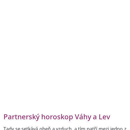
Partnerský horoskop Váhy a Lev
Tady se setkává oheň a vzduch, a tím patří mezi jedno z