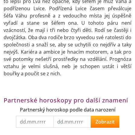
to lepší pro Lva než opačně, kdy šéfem je muž Váha a
podřízenou Lvice. Podřízená Lvice časem převálcuje
šéfa Váhu profesně a z vedoucího místa jej úspěšně
vyřadí a stane se šéfem ona. U tohoto páru není
vzácností, že mají i tři nebo čtyři děti. Rodí se častěji i
dvojčátka. Oba dva rodiče brzo vyvedou své ratolesti do
společnosti a snaží se, aby se uchytili co nejdřív a taky
nejvýš. Kariéra a ambice je hnacím motorem, a tak pro
své potomky nešetří prostředky na vzdělání. Prognóza
vztahu je velmi slušná, neb je schopen ustát i větší
bouřky a poučit se z nich.
Partnerské horoskopy pro další znamení
Partnerský horoskop podle data narození
Zobrazit