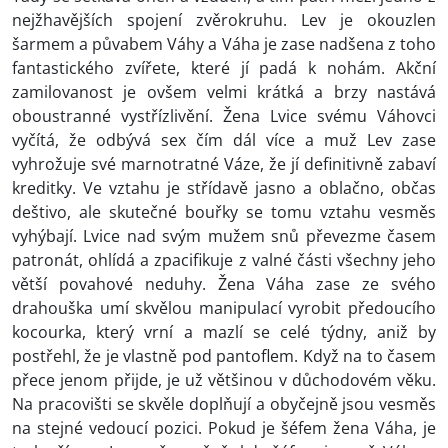
nejžhavějších spojení zvěrokruhu. Lev je okouzlen
šarmem a půvabem Váhy a Váha je zase nadšena z toho
fantastického zvířete, které jí padá k nohám. Akční
zamilovanost je ovšem velmi krátká a brzy nastává
oboustranné vystřízlivění. Žena Lvice svému Váhovci
vyčítá, že odbývá sex čím dál více a muž Lev zase
vyhrožuje své marnotratné Váze, že jí definitivně zabaví
kreditky. Ve vztahu je střídavě jasno a oblačno, občas
deštivo, ale skutečné bouřky se tomu vztahu vesměs
vyhýbají. Lvice nad svým mužem snů převezme časem
patronát, ohlídá a zpacifikuje z valné části všechny jeho
větší povahové neduhy. Žena Váha zase ze svého
drahouška umí skvělou manipulací vyrobit předoucího
kocourka, který vrní a mazlí se celé týdny, aniž by
postřehl, že je vlastně pod pantoflem. Když na to časem
přece jenom přijde, je už většinou v důchodovém věku.
Na pracovišti se skvěle doplňují a obyčejně jsou vesměs
na stejné vedoucí pozici. Pokud je šéfem žena Váha, je