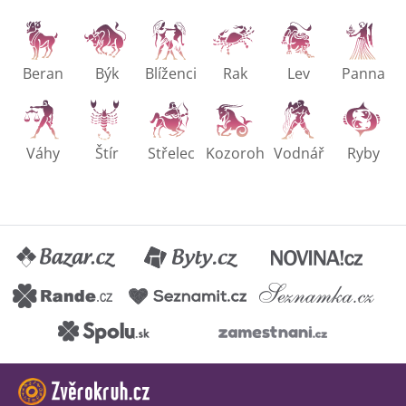
Beran
Býk
Blíženci
Rak
Lev
Panna
Váhy
Štír
Střelec
Kozoroh
Vodnář
Ryby