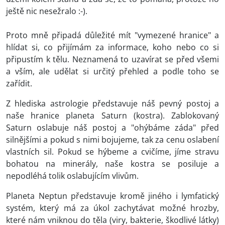
ještě nic nesežralo :-).
Proto mně připadá důležité mít "vymezené hranice" a
hlídat si, co přijímám za informace, koho nebo co si
připustím k tělu. Neznamená to uzavírat se před všemi
a vším, ale udělat si určitý přehled a podle toho se
zařídit.
Z hlediska astrologie představuje náš pevný postoj a
naše hranice planeta Saturn (kostra). Zablokovaný
Saturn oslabuje náš postoj a "ohýbáme záda" před
silnějšími a pokud s nimi bojujeme, tak za cenu oslabení
vlastních sil. Pokud se hýbeme a cvičíme, jíme stravu
bohatou na minerály, naše kostra se posiluje a
nepodléhá tolik oslabujícím vlivům.
Planeta Neptun představuje kromě jiného i lymfatický
systém, který má za úkol zachytávat možné hrozby,
které nám vniknou do těla (viry, bakterie, škodlivé látky)