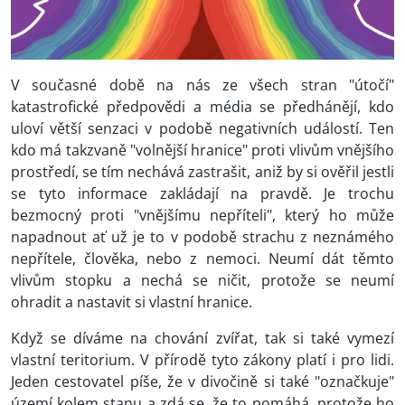
V současné době na nás ze všech stran "útočí"
katastrofické předpovědi a média se předhánějí, kdo
uloví větší senzaci v podobě negativních událostí. Ten
kdo má takzvaně "volnější hranice" proti vlivům vnějšího
prostředí, se tím nechává zastrašit, aniž by si ověřil jestli
se tyto informace zakládají na pravdě. Je trochu
bezmocný proti "vnějšímu nepříteli", který ho může
napadnout ať už je to v podobě strachu z neznámého
nepřítele, člověka, nebo z nemoci. Neumí dát těmto
vlivům stopku a nechá se ničit, protože se neumí
ohradit a nastavit si vlastní hranice.
Když se díváme na chování zvířat, tak si také vymezí
vlastní teritorium. V přírodě tyto zákony platí i pro lidi.
Jeden cestovatel píše, že v divočině si také "označkuje"
území kolem stanu a zdá se, že to pomáhá, protože ho