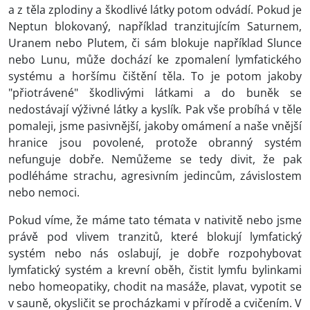
a z těla zplodiny a škodlivé látky potom odvádí. Pokud je
Neptun blokovaný, například tranzitujícím Saturnem,
Uranem nebo Plutem, či sám blokuje například Slunce
nebo Lunu, může dochází ke zpomalení lymfatického
systému a horšímu čištění těla. To je potom jakoby
"přiotrávené" škodlivými látkami a do buněk se
nedostávají výživné látky a kyslík. Pak vše probíhá v těle
pomaleji, jsme pasivnější, jakoby omámení a naše vnější
hranice jsou povolené, protože obranný systém
nefunguje dobře. Nemůžeme se tedy divit, že pak
podléháme strachu, agresivním jedincům, závislostem
nebo nemoci.
Pokud víme, že máme tato témata v nativitě nebo jsme
právě pod vlivem tranzitů, které blokují lymfatický
systém nebo nás oslabují, je dobře rozpohybovat
lymfatický systém a krevní oběh, čistit lymfu bylinkami
nebo homeopatiky, chodit na masáže, plavat, vypotit se
v sauně, okysličit se procházkami v přírodě a cvičením. V