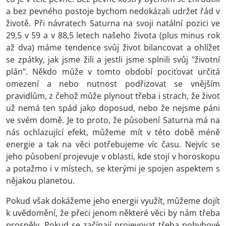
a bez pevného postoje bychom nedokázali udržet řád v
životě. Při návratech Saturna na svoji natální pozici ve
29,5 v 59 a v 88,5 letech našeho života (plus minus rok
až dva) máme tendence svůj život bilancovat a ohlížet
se zpátky, jak jsme žili a jestli jsme splnili svůj "životní
plán". Někdo může v tomto období pociťovat určitá
omezení a nebo nutnost podřizovat se vnějším
pravidlům, z čehož může plynout třeba i strach, že život
už nemá ten spád jako doposud, nebo že nejsme páni
ve svém domě. Je to proto, že působení Saturna má na
nás ochlazující efekt, můžeme mít v této době méně
energie a tak na věci potřebujeme víc času. Nejvíc se
jeho působení projevuje v oblasti, kde stojí v horoskopu
a potažmo i v místech, se kterými je spojen aspektem s
nějakou planetou.
Pokud však dokážeme jeho energii využít, můžeme dojít
k uvědomění, že přeci jenom některé věci by nám třeba
prospěly. Pokud se začínají projevovat třeba pohybové