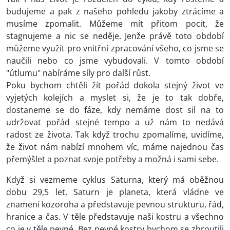
budujeme a pak z našeho pohledu jakoby ztrácíme a
musíme zpomalit. Můžeme mít přitom pocit, že
stagnujeme a nic se neděje. Jenže právě toto období
můžeme využít pro vnitřní zpracování všeho, co jsme se
naučili nebo co jsme vybudovali. V tomto období
"útlumu" nabíráme síly pro další růst.
Poku bychom chtěli žít pořád dokola stejný život ve
vyjetých kolejích a myslet si, že je to tak dobře,
dostaneme se do fáze, kdy nemáme dost sil na to
udržovat pořád stejné tempo a už nám to nedává
radost ze života. Tak když trochu zpomalíme, uvidíme,
že život nám nabízí mnohem víc, máme najednou čas
přemýšlet a poznat svoje potřeby a možná i sami sebe.
Když si vezmeme cyklus Saturna, který má oběžnou
dobu 29,5 let. Saturn je planeta, která vládne ve
znamení kozoroha a představuje pevnou strukturu, řád,
hranice a čas. V těle představuje naši kostru a všechno
co je v těle pevné. Bez pevné kostry bychom se zhroutili