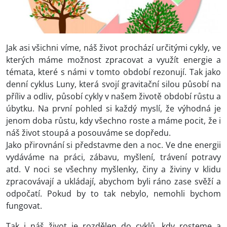
Jak asi všichni víme, náš život prochází určitými cykly, ve
kterých máme možnost zpracovat a využít energie a
témata, které s námi v tomto období rezonují. Tak jako
denní cyklus Luny, která svojí gravitační silou působí na
příliv a odliv, působí cykly v našem životě období růstu a
úbytku. Na první pohled si každý myslí, že výhodná je
jenom doba růstu, kdy všechno roste a máme pocit, že i
náš život stoupá a posouváme se dopředu.
Jako přirovnání si představme den a noc. Ve dne energii
vydáváme na práci, zábavu, myšlení, trávení potravy
atd. V noci se všechny myšlenky, činy a živiny v klidu
zpracovávají a ukládají, abychom byli ráno zase svěží a
odpočatí. Pokud by to tak nebylo, nemohli bychom
fungovat.
Tak i náš život je rozdělen do cyklů, kdy rosteme a