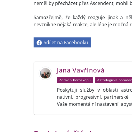
neměl by přecházet přes Ascendent, mohli
Samozřejmě, že každý reaguje jinak a ně
nevznikne nějaká reakce, ale lépe je možná r
Sdílet na Facebooku
Jana Vavřínová
Zdraví v horoskopu
Astrologické poraden
Poskytuji služby v oblasti ast
nativní, progresivní, partnerské
Vaše momentální nastavení, abyste