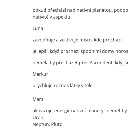
pokud přechází nad nativní planetou, podpoří j
nativitě v aspektu
Luna
zavodňuje a zcitlivuje místo, kde prochází
je lepší, když prochází spodními domy horo
neměla by přecházet přes Ascendent, kdy jsme
Merkur
urychluje roznos látky v těle
Mars
aktivizuje energii nativní planety, neměl b
Uran,
Neptun, Pluto