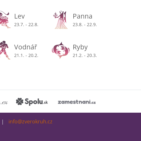
Lev
Panna
23.7. - 22.8.
23.8. - 22.9.
Vodnář
Ryby
21.1. - 20.2.
21.2. - 20.3.
info@zverokruh.cz