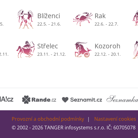
Blíženci
Rak
.5.
22.5. - 21.6.
22.6. - 22.7.
Střelec
Kozoroh
2.11.
23.11. - 21.12.
22.12. - 20.1.
Provozní a obchodní podmínky
Nastavení cookies
© 2002 - 2026 TANGER infosystems s.r.o. IČ: 60705078