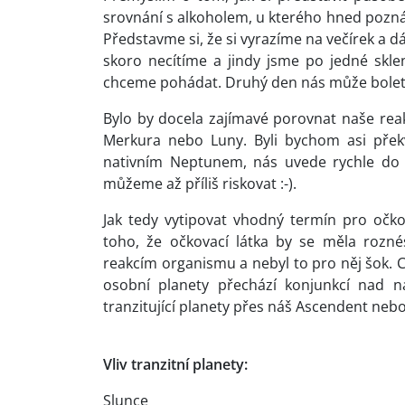
srovnání s alkoholem, u kterého hned poznám
Představme si, že si vyrazíme na večírek a d
skoro necítíme a jindy jsme po jedné skl
chceme pohádat. Druhý den nás může bolet 
Bylo by docela zajímavé porovnat naše reak
Merkura nebo Luny. Byli bychom asi překva
nativním Neptunem, nás uvede rychle do
můžeme až příliš riskovat :-).
Jak tedy vytipovat vhodný termín pro oč
toho, že očkovací látka by se měla rozn
reakcím organismu a nebyl to pro něj šok.
osobní planety přechází konjunkcí nad na
tranzitující planety přes náš Ascendent nebo 
V
liv tranzitní planety:
Slunce