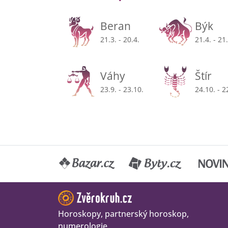
Beran
Býk
21.3. - 20.4.
21.4. - 21
Váhy
Štír
23.9. - 23.10.
24.10. - 2
Horoskopy, partnerský horoskop,
numerologie