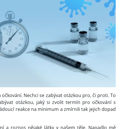
očkování. Nechci se zabývat otázkou pro, či proti. To
bývat otázkou, jaký si zvolit termín pro očkování s
ádoucí reakce na minimum a zmírnili tak jejich dopad
ení a roznos nějaké látky v našem těle. Napadlo mě