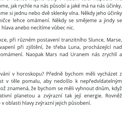
e, jak rychle na nás působí a jaké má na nás účinky.
áme si jednu nebo dvě sklenky vína. Někdy jeho účinky
eničce lehce omámení. Někdy se smějeme a jindy se
hlava anebo necítíme vůbec nic.
ce, při různém postavení tranzitního Slunce, Marse,
pení při zjištění, že třeba Luna, procházející nad
 omámení. Naopak Mars nad Uranem nás zrychlí a
kování v horoskopu? Předně bychom měli vycházet z
ést v těle pomalu, aby nedošlo k nepředvídatelným
 Což znamená, že bychom se měli vyhnout dnům, když
tivní planetou a zvýrazní tak její energie. Rovněž
v oblasti hlavy zvýrazní jejich působení.