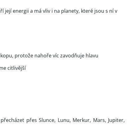
ejí energii a má vliv i na planety, které jsou s ní v
skopu, protože nahoře víc zavodňuje hlavu
 citlivější
y přecházet přes Slunce, Lunu, Merkur, Mars, Jupiter,