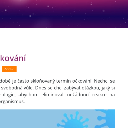
čkování
Zdraví
době je často skloňovaný termín očkování. Nechci se
 svobodná vůle. Dnes se chci zabývat otázkou, jaký si
rologie, abychom eliminovali nežádoucí reakce na
 organismus.