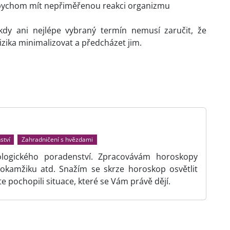
 bychom mít nepřiměřenou reakci organizmu
kdy ani nejlépe vybraný termín nemusí zaručit, že
izika minimalizovat a předcházet jim.
ství
Zahradničení s hvězdami
rologického poradenství. Zpracovávám horoskopy
, okamžiku atd. Snažím se skrze horoskop osvětlit
 pochopili situace, které se Vám právě dějí.