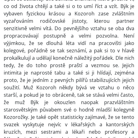
co od života chtějí a také si o to umí říct a vzít. Býk je
vybaven fyzickou krásou a Kozoroh zase zvláštním
vyzařováním rodičovské jistoty, kterou partner
senzitivně velmi vítá. Do pevnějšího vztahu se oba dva
propracovávají postupně a velmi pozvolna. Není
výjimkou, že se dlouhá léta vidí na pracovišti jako
kolegové, pořádně se tak seznámí, a pak si to v hlavě
prokalkulují a udělají konečně náležitý pořádek. Dle nich
tedy, že do toho prostě praští a vezmou se. Jejich
intimita je naprosté tabu a také si ji hlídají, zejména
proto, že je jedním z pevných pilířů stabilizujících jejich
soužití. Muž Kozoroh někdy bývá ve vztahu o něco
starší, a pokud je to obráceně, tak se stává velmi často,
že muž Býk je okouzlen naopak prazvláštním
starosvětským půvabem své o hodně mladší kolegyně
Kozorožky. Je také opět statisticky zajímavé, že se tento
svazek vyskytuje nejvíc v lékařských a kantorských
kruzích, mezi sestrami a lékaři nebo profesory a