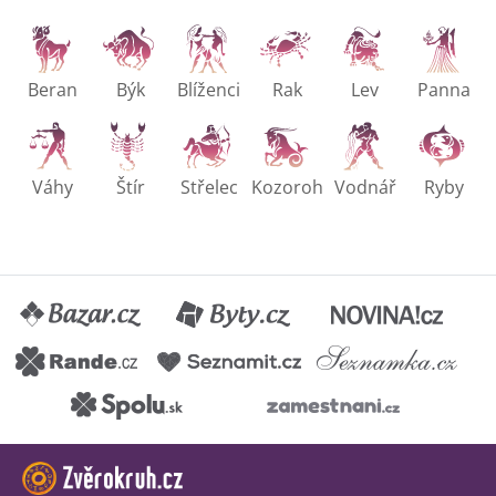
Beran
Býk
Blíženci
Rak
Lev
Panna
Váhy
Štír
Střelec
Kozoroh
Vodnář
Ryby