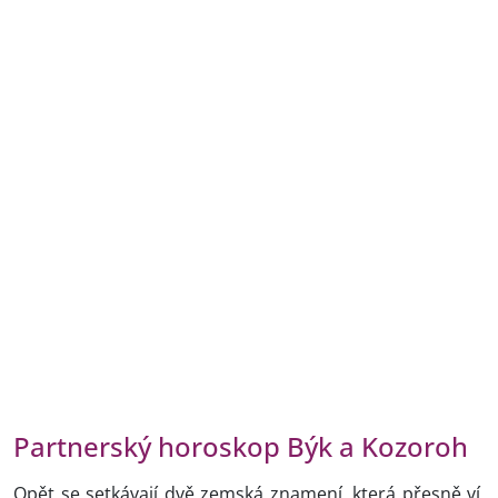
Partnerský horoskop Býk a Kozoroh
Opět se setkávají dvě zemská znamení, která přesně ví,