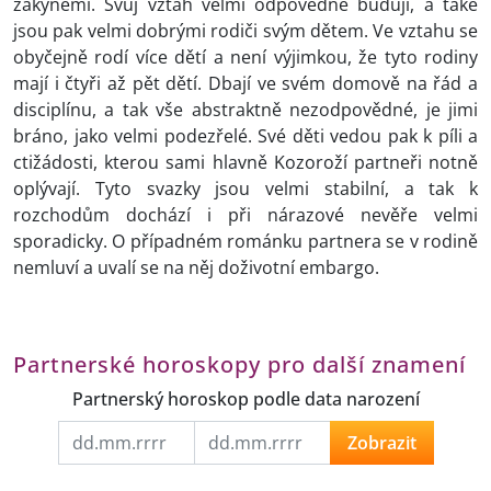
žákyněmi. Svůj vztah velmi odpovědně budují, a také
jsou pak velmi dobrými rodiči svým dětem. Ve vztahu se
obyčejně rodí více dětí a není výjimkou, že tyto rodiny
mají i čtyři až pět dětí. Dbají ve svém domově na řád a
disciplínu, a tak vše abstraktně nezodpovědné, je jimi
bráno, jako velmi podezřelé. Své děti vedou pak k píli a
ctižádosti, kterou sami hlavně Kozoroží partneři notně
oplývají. Tyto svazky jsou velmi stabilní, a tak k
rozchodům dochází i při nárazové nevěře velmi
sporadicky. O případném románku partnera se v rodině
nemluví a uvalí se na něj doživotní embargo.
Partnerské horoskopy pro další znamení
Partnerský horoskop podle data narození
Zobrazit