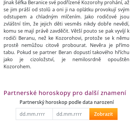
Jinak šéfka Beranice své podřízené Kozorohy prohání, až
se jim práší od stolů a oni ji na oplátku provokují svým
odstupem a chladným mlčením. Jako rodičové jsou
zvláštní tím, že jejich děti vesměs nikdy dobře nevědí,
komu se mají právě zavděčit. Větší pouto se pak vyvíjí k
rodiči Beranu, než ke Kozorohovi, protože se k němu
prostě nemůžou citově probourat. Nevěra je přímo
tabu. Pokud se partner Beran dopustí takového hříchu
jako je cizoložství, je nemilosrdně opouštěn
Kozorohem.
Partnerské horoskopy pro další znamení
Partnerský horoskop podle data narození
Zobrazit