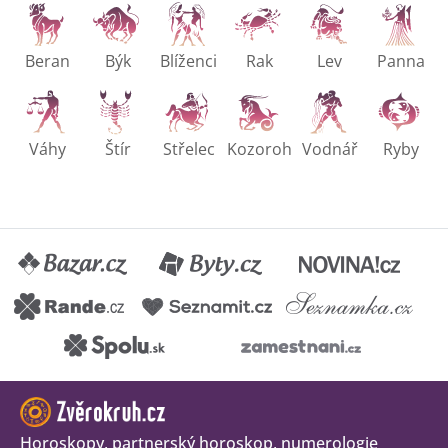
Beran
Býk
Blíženci
Rak
Lev
Panna
Váhy
Štír
Střelec
Kozoroh
Vodnář
Ryby
Horoskopy, partnerský horoskop, numerologie