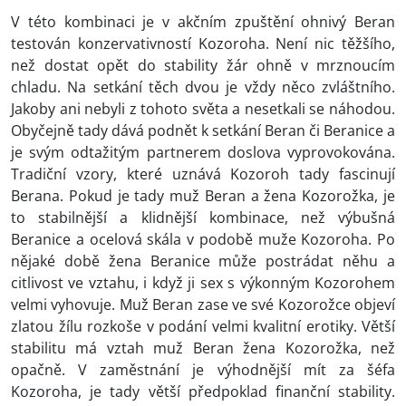
V této kombinaci je v akčním zpuštění ohnivý Beran
testován konzervativností Kozoroha. Není nic těžšího,
než dostat opět do stability žár ohně v mrznoucím
chladu. Na setkání těch dvou je vždy něco zvláštního.
Jakoby ani nebyli z tohoto světa a nesetkali se náhodou.
Obyčejně tady dává podnět k setkání Beran či Beranice a
je svým odtažitým partnerem doslova vyprovokována.
Tradiční vzory, které uznává Kozoroh tady fascinují
Berana. Pokud je tady muž Beran a žena Kozorožka, je
to stabilnější a klidnější kombinace, než výbušná
Beranice a ocelová skála v podobě muže Kozoroha. Po
nějaké době žena Beranice může postrádat něhu a
citlivost ve vztahu, i když ji sex s výkonným Kozorohem
velmi vyhovuje. Muž Beran zase ve své Kozorožce objeví
zlatou žílu rozkoše v podání velmi kvalitní erotiky. Větší
stabilitu má vztah muž Beran žena Kozorožka, než
opačně. V zaměstnání je výhodnější mít za šéfa
Kozoroha, je tady větší předpoklad finanční stability.