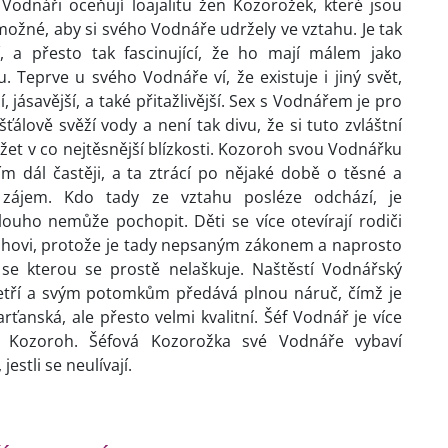
odnáři oceňují loajalitu žen Kozorožek, které jsou
ožné, aby si svého Vodnáře udržely ve vztahu. Je tak
í, a přesto tak fascinující, že ho mají málem jako
. Teprve u svého Vodnáře ví, že existuje i jiný svět,
, jásavější, a také přitažlivější. Sex s Vodnářem je pro
ťálově svěží vody a není tak divu, že si tuto zvláštní
ržet v co nejtěsnější blízkosti. Kozoroh svou Vodnářku
m dál častěji, a ta ztrácí po nějaké době o těsné a
 zájem. Kdo tady ze vztahu posléze odchází, je
uho nemůže pochopit. Děti se více otevírají rodiči
ohovi, protože je tady nepsaným zákonem a naprosto
se kterou se prostě nelaškuje. Naštěstí Vodnářský
tří a svým potomkům předává plnou náruč, čímž je
rťanská, ale přesto velmi kvalitní. Šéf Vodnář je více
f Kozoroh. Šéfová Kozorožka své Vodnáře vybaví
estli se neulívají.