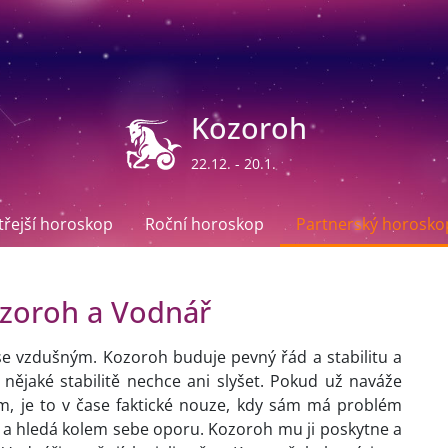
Kozoroh
22.12. - 20.1.
ítřejší horoskop
Roční horoskop
Partnerský horosko
zoroh a Vodnář
 se vzdušným. Kozoroh buduje pevný řád a stabilitu a
ějaké stabilitě nechce ani slyšet. Pokud už naváže
, je to v čase faktické nouze, kdy sám má problém
í a hledá kolem sebe oporu. Kozoroh mu ji poskytne a