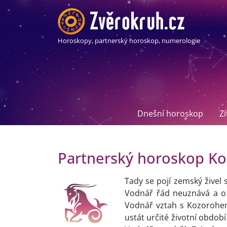
Horoskopy, partnerský horoskop, numerologie
Dnešní horoskop
Z
Partnerský horoskop Ko
Tady se pojí zemský živel
Vodnář řád neuznává a o n
Vodnář vztah s Kozorohem
ustát určité životní obdob