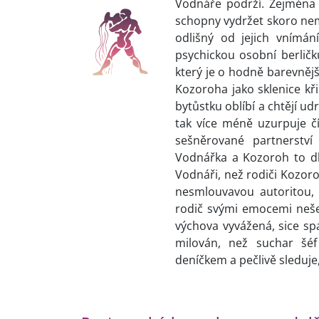
Vodnáře podrží. Zejména V
schopny vydržet skoro nem
odlišný od jejich vnímán
psychickou osobní berličku
který je o hodně barevnější
Kozoroha jako sklenice křiš
bytůstku oblíbí a chtějí ud
tak více méně uzurpuje čí
sešněrované partnerství
Vodnářka a Kozoroh to dlo
Vodnáři, než rodiči Kozor
nesmlouvavou autoritou, 
rodič svými emocemi neše
výchova vyvážená, sice spa
milován, než suchar šé
deníčkem a pečlivě sleduje, j