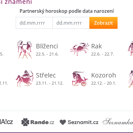
ší znamení
Partnerský horoskop podle data narození
Zobrazit
Blíženci
Rak
.5.
22.5. - 21.6.
22.6. - 22.7.
Střelec
Kozoroh
2.11.
23.11. - 21.12.
22.12. - 20.1.