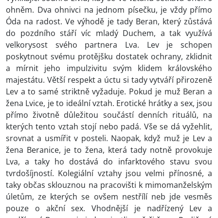
ohněm. Dva ohnivci na jednom písečku, je vždy přímo
Óda na radost. Ve výhodě je tady Beran, který zůstává
do pozdního stáří víc mladý Duchem, a tak využívá
velkorysost svého partnera Lva. Lev je schopen
poskytnout svému protějšku dostatek ochrany, zklidnit
a mírnit jeho impulzivitu svým klidem královského
majestátu. Větší respekt a úctu si tady vytváří přirozeně
Lev a to samé striktně vyžaduje. Pokud je muž Beran a
žena Lvice, je to ideální vztah. Erotické hrátky a sex, jsou
přímo životně důležitou součástí denních rituálů, na
kterých tento vztah stojí nebo padá. Vše se dá vyžehlit,
srovnat a usmířit v posteli. Naopak, když muž je Lev a
žena Beranice, je to žena, která tady notně provokuje
Lva, a taky ho dostává do infarktového stavu svou
tvrdošíjností. Kolegiální vztahy jsou velmi přínosné, a
taky občas sklouznou na pracovišti k mimomanželským
úletům, ze kterých se ovšem nestřílí neb jde vesměs
pouze o akční sex. Vhodnější je nadřízený Lev a