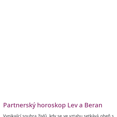
Partnerský horoskop Lev a Beran
Vynikající souhra živlů, kdy se ve vztahu setkává oheň s