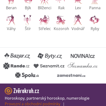
Beran
Býk
Blíženci
Rak
Lev
Panna
Váhy
Štír
Střelec
Kozoroh
Vodnář
Ryby
Horoskopy, partnerský horoskop, numerologie
Provozní a obchodní podmínky