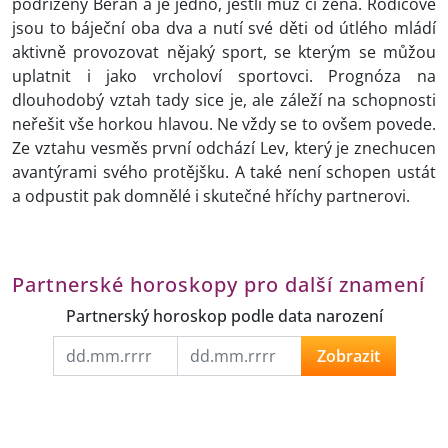
podřízený Beran a je jedno, jestli muž či žena. Rodičové
jsou to báječní oba dva a nutí své děti od útlého mládí
aktivně provozovat nějaký sport, se kterým se můžou
uplatnit i jako vrcholoví sportovci. Prognóza na
dlouhodobý vztah tady sice je, ale záleží na schopnosti
neřešit vše horkou hlavou. Ne vždy se to ovšem povede.
Ze vztahu vesměs první odchází Lev, který je znechucen
avantýrami svého protějšku. A také není schopen ustát
a odpustit pak domnělé i skutečné hříchy partnerovi.
Partnerské horoskopy pro další znamení
Partnerský horoskop podle data narození
Zobrazit