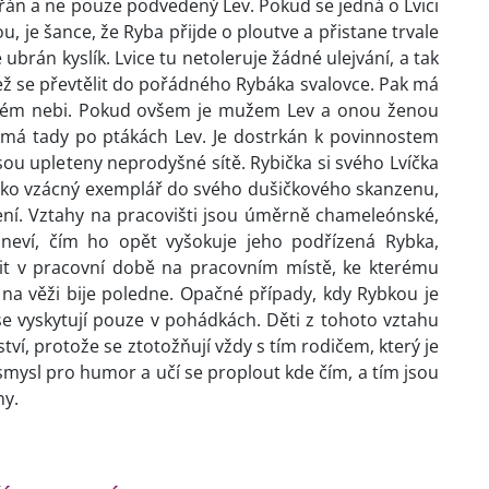
řán a ne pouze podvedený Lev. Pokud se jedná o Lvici
, je šance, že Ryba přijde o ploutve a přistane trvale
brán kyslík. Lvice tu netoleruje žádné ulejvání, a tak
 se převtělit do pořádného Rybáka svalovce. Pak má
dmém nebi. Pokud ovšem je mužem Lev a onou ženou
 má tady po ptákách Lev. Je dostrkán k povinnostem
ou upleteny neprodyšné sítě. Rybička si svého Lvíčka
ako vzácný exemplář do svého dušičkového skanzenu,
í. Vztahy na pracovišti jsou úměrně chameleónské,
neví, čím ho opět vyšokuje jeho podřízená Rybka,
t v pracovní době na pracovním místě, ke kterému
ž na věži bije poledne. Opačné případy, kdy Rybkou je
se vyskytují pouze v pohádkách. Děti z tohoto vztahu
tví, protože se ztotožňují vždy s tím rodičem, který je
smysl pro humor a učí se proplout kde čím, a tím jsou
ny.