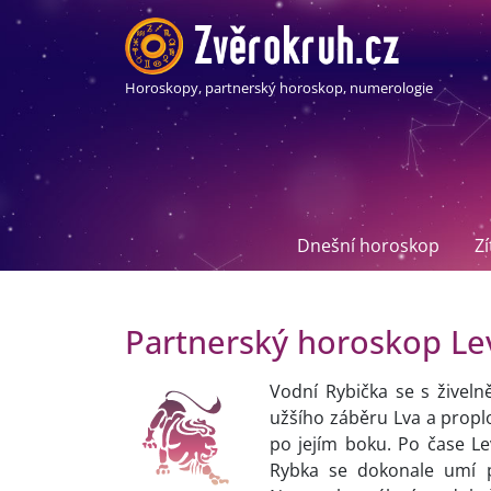
Horoskopy, partnerský horoskop, numerologie
Dnešní horoskop
Z
Partnerský horoskop Le
Vodní Rybička se s žive
užšího záběru Lva a proplo
po jejím boku. Po čase Lev
Rybka se dokonale umí p