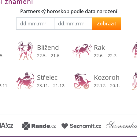
ší znamení
Partnerský horoskop podle data narození
Zobrazit
Blíženci
Rak
.5.
22.5. - 21.6.
22.6. - 22.7.
Střelec
Kozoroh
2.11.
23.11. - 21.12.
22.12. - 20.1.