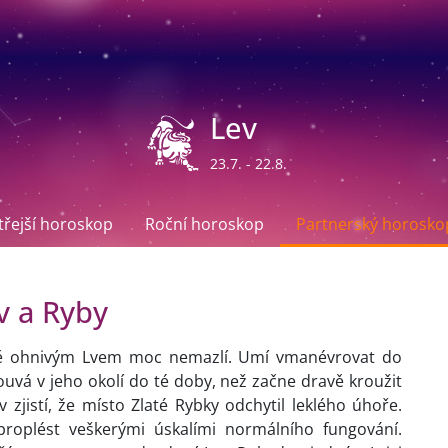
Lev
23.7. - 22.8.
ítřejší horoskop
Roční horoskop
Partnerský horosko
v a Ryby
lně ohnivým Lvem moc nemazlí. Umí vmanévrovat do
uvá v jeho okolí do té doby, než začne dravě kroužit
 zjistí, že místo Zlaté Rybky odchytil leklého úhoře.
roplést veškerými úskalími normálního fungování.