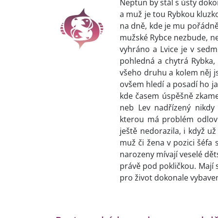
Neptun by stál s ústy doko
a muž je tou Rybkou kluzkou
na dně, kde je mu pořádně u
mužské Rybce nezbude, než
vyhráno a Lvice je v se
pohledná a chytrá Rybka,
všeho druhu a kolem něj js
ovšem hledí a posadí ho j
kde časem úspěšně zkamen
neb Lev nadřízený nikdy 
kterou má problém odlovi
ještě nedorazila, i když u
muž či žena v pozici šéfa 
narozeny mívají veselé děts
právě pod pokličkou. Mají 
pro život dokonale vybave