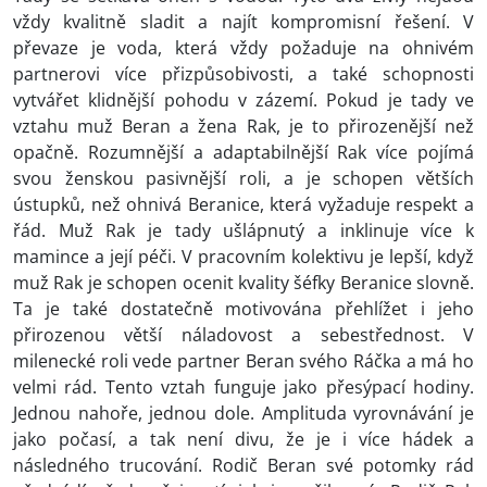
vždy kvalitně sladit a najít kompromisní řešení. V
převaze je voda, která vždy požaduje na ohnivém
partnerovi více přizpůsobivosti, a také schopnosti
vytvářet klidnější pohodu v zázemí. Pokud je tady ve
vztahu muž Beran a žena Rak, je to přirozenější než
opačně. Rozumnější a adaptabilnější Rak více pojímá
svou ženskou pasivnější roli, a je schopen větších
ústupků, než ohnivá Beranice, která vyžaduje respekt a
řád. Muž Rak je tady ušlápnutý a inklinuje více k
mamince a její péči. V pracovním kolektivu je lepší, když
muž Rak je schopen ocenit kvality šéfky Beranice slovně.
Ta je také dostatečně motivována přehlížet i jeho
přirozenou větší náladovost a sebestřednost. V
milenecké roli vede partner Beran svého Ráčka a má ho
velmi rád. Tento vztah funguje jako přesýpací hodiny.
Jednou nahoře, jednou dole. Amplituda vyrovnávání je
jako počasí, a tak není divu, že je i více hádek a
následného trucování. Rodič Beran své potomky rád