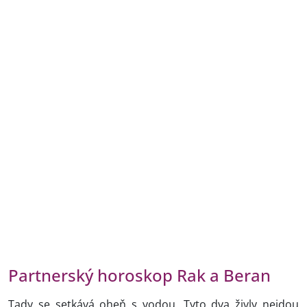
Partnerský horoskop Rak a Beran
Tady se setkává oheň s vodou. Tyto dva živly nejdou