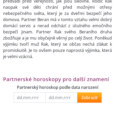
předvádí před veřejností, jak jsou šikovné. Rodič Rak
naopak své děti chrání před možnými otřesy
nebezpečného světa, který je za dveřmi bezpečí jeho
domova. Partner Beran má v tomto vztahu velmi dobrý
domácí servis a nerad odchází z útulného emočního
bezpečí jinam. Partner Rak svého Beraního druha
zbožňuje a je mu obyčejně věrný po celý život. Poněkud
výjimku tvoří muž Rak, který se občas nechá zlákat k
promiskuitě. Je to ovšem pouze naprostá výjimka, která
je velmi vzácná.
Partnerské horoskopy pro další znamení
Partnerský horoskop podle data narození
Zobrazit