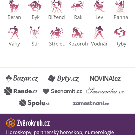
Beran
Býk
Blíženci
Rak
Lev
Panna
Váhy
Štír
Střelec
Kozoroh
Vodnář
Ryby
Horoskopy, partnerský horoskop, numerologie