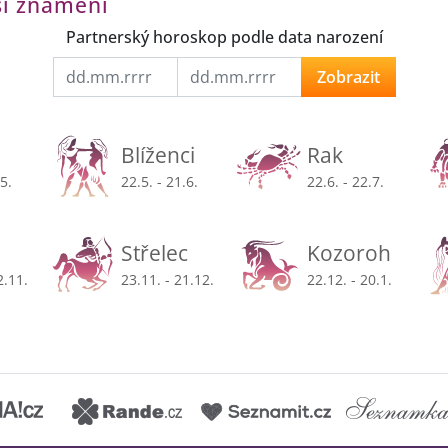
ší znamení
Partnerský horoskop podle data narození
Zobrazit
Blíženci
Rak
.5.
22.5. - 21.6.
22.6. - 22.7.
Střelec
Kozoroh
2.11.
23.11. - 21.12.
22.12. - 20.1.