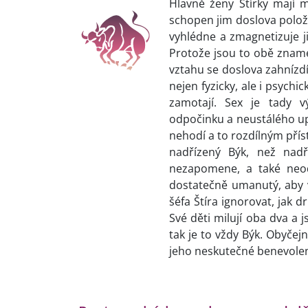
Hlavně ženy Štírky mají 
schopen jim doslova položi
vyhlédne a zmagnetizuje 
Protože jsou to obě znamen
vztahu se doslova zahnízdí.
nejen fyzicky, ale i psychi
zamotají. Sex je tady v
odpočinku a neustálého up
nehodí a to rozdílným pří
nadřízený Býk, než nadří
nezapomene, a také neodp
dostatečně umanutý, aby v
šéfa Štíra ignorovat, jak dr
Své děti milují oba dva a 
tak je to vždy Býk. Obyčej
jeho neskutečné benevolenc