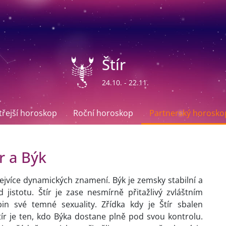
Štír
24.10. - 22.11.
ítřejší horoskop
Roční horoskop
Partnerský horosko
r a Býk
 nejvíce dynamických znamení. Býk je zemsky stabilní a
 jistotu. Štír je zase nesmírně přitažlivý zvláštním
in své temné sexuality. Zřídka kdy je Štír sbalen
ír je ten, kdo Býka dostane plně pod svou kontrolu.