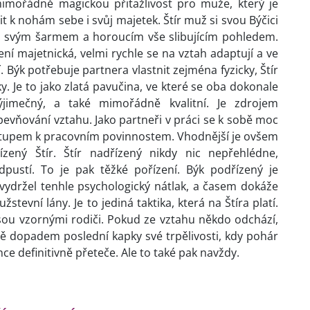
mimořádně magickou přitažlivost pro muže, který je
t k nohám sebe i svůj majetek. Štír muž si svou Býčici
ji svým šarmem a horoucím vše slibujícím pohledem.
í majetnická, velmi rychle se na vztah adaptují a ve
 Býk potřebuje partnera vlastnit zejména fyzicky, Štír
cky. Je to jako zlatá pavučina, ve které se oba dokonale
ýjimečný, a také mimořádně kvalitní. Je zdrojem
evňování vztahu. Jako partneři v práci se k sobě moc
stupem k pracovním povinnostem. Vhodnější je ovšem
zený Štír. Štír nadřízený nikdy nic nepřehlédne,
ustí. To je pak těžké pořízení. Býk podřízený je
ydržel tenhle psychologický nátlak, a časem dokáže
užstevní lány. Je to jediná taktika, která na Štíra platí.
jsou vzornými rodiči. Pokud ze vztahu někdo odchází,
ně dopadem poslední kapky své trpělivosti, kdy pohár
e definitivně přeteče. Ale to také pak navždy.