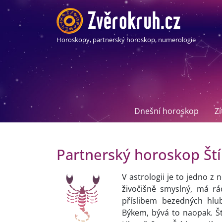
Horoskopy, partnerský horoskop, numerologie
Dnešní horoskop
Z
Partnerský horoskop Ští
V astrologii je to jedno z
živočišně smyslný, má rád
příslibem bezedných hlub
Býkem, bývá to naopak. Št