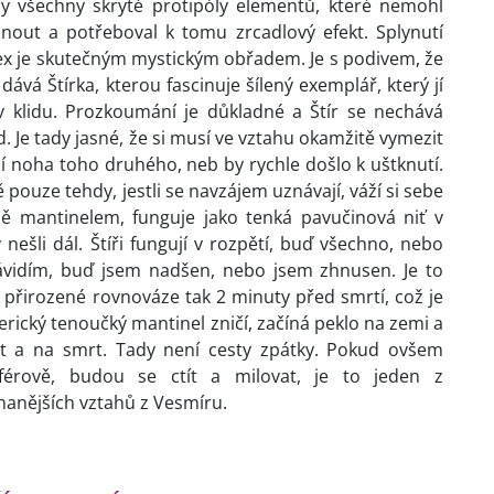
y všechny skryté protipóly elementů, které nemohl
nout a potřeboval k tomu zrcadlový efekt. Splynutí
sex je skutečným mystickým obřadem. Je s podivem, že
ává Štírka, kterou fascinuje šílený exemplář, který jí
 klidu. Prozkoumání je důkladné a Štír se nechává
 Je tady jasné, že si musí ve vztahu okamžitě vymezit
pí noha toho druhého, neb by rychle došlo k uštknutí.
pouze tehdy, jestli se navzájem uznávají, váží si sebe
ně mantinelem, funguje jako tenká pavučinová niť v
y nešli dál. Štíři fungují v rozpětí, buď všechno, nebo
návidím, buď jsem nadšen, nebo jsem zhnusen. Je to
e v přirozené rovnováze tak 2 minuty před smrtí, což je
erický tenoučký mantinel zničí, začíná peklo na zemi a
vot a na smrt. Tady není cesty zpátky. Pokud ovšem
érově, budou se ctít a milovat, je to jeden z
nanějších vztahů z Vesmíru.