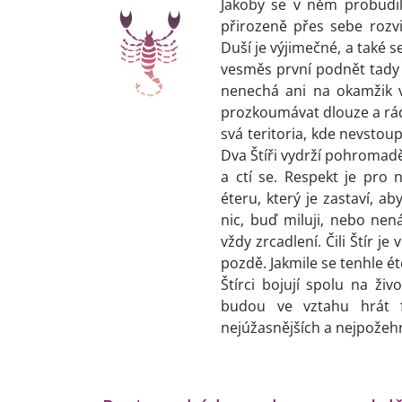
Jakoby se v něm probudil
přirozeně přes sebe rozvi
Duší je výjimečné, a také 
vesměs první podnět tady d
nenechá ani na okamžik v
prozkoumávat dlouze a rád.
svá teritoria, kde nevstou
Dva Štíři vydrží pohromadě 
a ctí se. Respekt je pro 
éteru, který je zastaví, ab
nic, buď miluji, nebo ne
vždy zrcadlení. Čili Štír j
pozdě. Jakmile se tenhle ét
Štírci bojují spolu na ži
budou ve vztahu hrát f
nejúžasnějších a nejpožeh