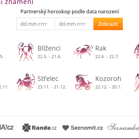
ší znamení
Partnerský horoskop podle data narození
Zobrazit
Blíženci
Rak
.5.
22.5. - 21.6.
22.6. - 22.7.
Střelec
Kozoroh
2.11.
23.11. - 21.12.
22.12. - 20.1.