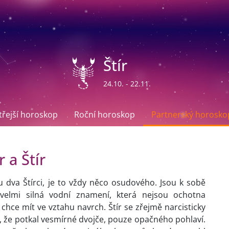
Štír
24.10. - 22.11.
ítřejší horoskop
Roční horoskop
Partnerský horosko
 a Štír
u dva Štírci, je to vždy něco osudového. Jsou k sobě
 velmi silná vodní znamení, která nejsou ochotna
chce mít ve vztahu navrch. Štír se zřejmě narcisticky
t, že potkal vesmírné dvojče, pouze opačného pohlaví.