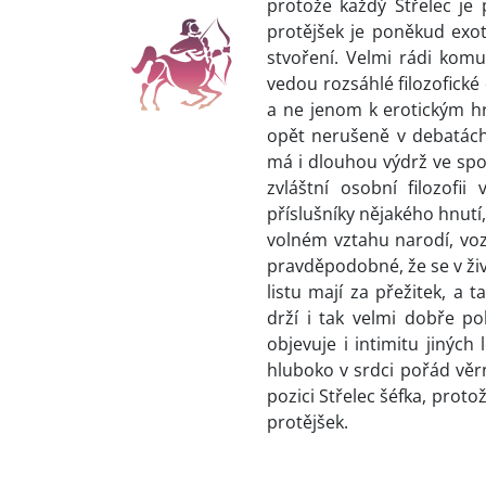
protože každý Střelec je 
protějšek je poněkud exot
stvoření. Velmi rádi komu
vedou rozsáhlé filozofické
a ne jenom k erotickým hr
opět nerušeně v debatách 
má i dlouhou výdrž ve spo
zvláštní osobní filozof
příslušníky nějakého hnutí,
volném vztahu narodí, voz
pravděpodobné, že se v živ
listu mají za přežitek, a 
drží i tak velmi dobře po
objevuje i intimitu jiných
hluboko v srdci pořád věrn
pozici Střelec šéfka, protož
protějšek.