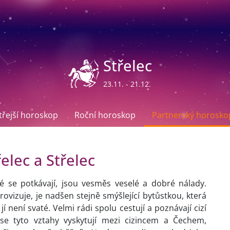
Střelec
23.11. - 21.12.
ítřejší horoskop
Roční horoskop
Partnerský horosko
elec a Střelec
é se potkávají, jsou vesměs veselé a dobré nálady.
rovizuje, je nadšen stejně smýšlející bytůstkou, která
jí není svaté. Velmi rádi spolu cestují a poznávají cizí
 se tyto vztahy vyskytují mezi cizincem a Čechem,