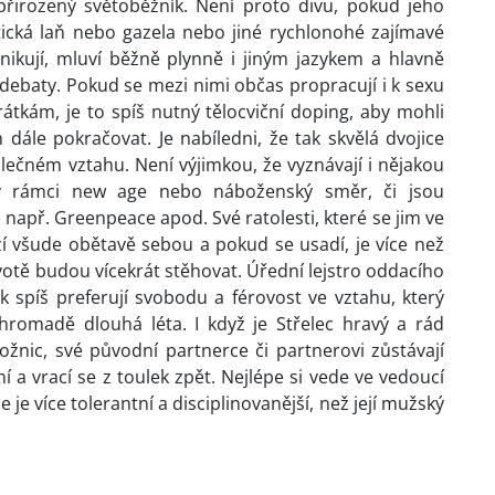
přirozený světoběžník. Není proto divu, pokud jeho
ická laň nebo gazela nebo jiné rychlonohé zajímavé
nikují, mluví běžně plynně i jiným jazykem a hlavně
 debaty. Pokud se mezi nimi občas propracují i k sexu
átkám, je to spíš nutný tělocviční doping, aby mohli
dále pokračovat. Je nabíledni, že tak skvělá dvojice
lečném vztahu. Není výjimkou, že vyznávají i nějakou
ii v rámci new age nebo náboženský směr, či jsou
 např. Greenpeace apod. Své ratolesti, které se jim ve
í všude obětavě sebou a pokud se usadí, je více než
otě budou vícekrát stěhovat. Úřední lejstro oddacího
tak spíš preferují svobodu a férovost ve vztahu, který
hromadě dlouhá léta. I když je Střelec hravý a rád
 ložnic, své původní partnerce či partnerovi zůstávají
í a vrací se z toulek zpět. Nejlépe si vede ve vedoucí
e je více tolerantní a disciplinovanější, než její mužský