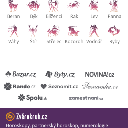
Beran
Býk
Blíženci
Rak
Lev
Panna
Váhy
Štír
Střelec
Kozoroh
Vodnář
Ryby
Horoskopy, partnerský horoskop, numerologie