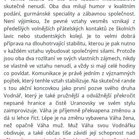
skutečně nenudí. Oba dva milují humor v kvalitním
podání, gurmánské speciality a zábavnou společnost.
Není výjimkou, že pevné vztahy vesměs vznikají z
předešlých volnějších přátelských kontaktů ze školních
lavic nebo studentských kolejí. Je to velmi dobrá
příprava na dlouhotrvající stabilitu, kterou je pak nutno
v každém vztahu vybudovat společnými silami. Protože
jsou oba dva rozlítaní ve svých vlastních zájmech, nikdy
se vlastně ve vztahu nenudí, a vždy si mají celé hodiny
co povídat. Komunikace je právě jedním z významných
pojítek, který tenhle vztah stabilizuje. Na skutečné rande
s tou akční koncovkou jako první pozve svého druha
Vodnář, který je také pružnější a odvážnější překročit
nepsané hranice a čistě Uranovsky ve svém stylu
zaimprovizuje. Váha je příjemně překvapena změnou a
dá si lehce říct. Lépe je na změnu vybavena Váha žena,
než opačně Váha muž. Muž Váha svou Vodnářku
obdivuje, a také občas tiše závidí její schopnost nad