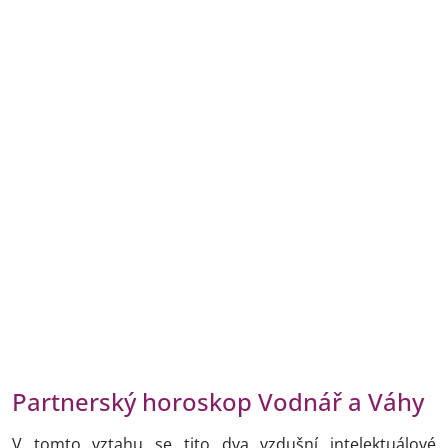
Partnerský horoskop Vodnář a Váhy
V tomto vztahu se tito dva vzdušní intelektuálové