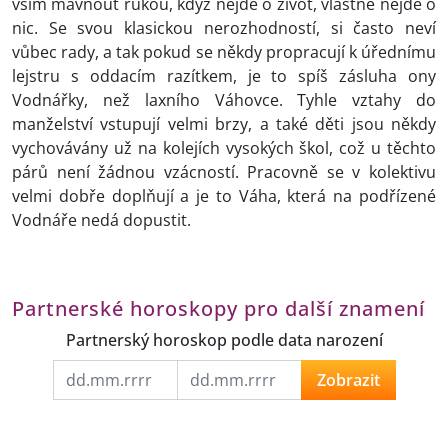
vším mávnout rukou, když nejde o život, vlastně nejde o
nic. Se svou klasickou nerozhodností, si často neví
vůbec rady, a tak pokud se někdy propracují k úřednímu
lejstru s oddacím razítkem, je to spíš zásluha ony
Vodnářky, než laxního Váhovce. Tyhle vztahy do
manželství vstupují velmi brzy, a také děti jsou někdy
vychovávány už na kolejích vysokých škol, což u těchto
párů není žádnou vzácností. Pracovně se v kolektivu
velmi dobře doplňují a je to Váha, která na podřízené
Vodnáře nedá dopustit.
Partnerské horoskopy pro další znamení
Partnerský horoskop podle data narození
Zobrazit