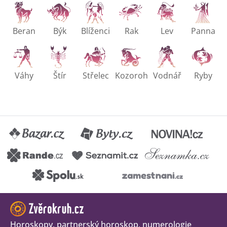
Beran
Býk
Blíženci
Rak
Lev
Panna
Váhy
Štír
Střelec
Kozoroh
Vodnář
Ryby
Horoskopy, partnerský horoskop, numerologie