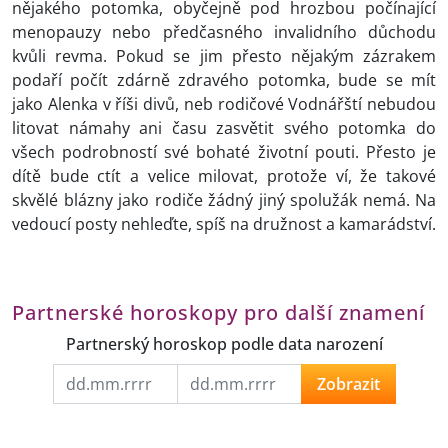
nějakého potomka, obyčejně pod hrozbou počínající
menopauzy nebo předčasného invalidního důchodu
kvůli revma. Pokud se jim přesto nějakým zázrakem
podaří počít zdárně zdravého potomka, bude se mít
jako Alenka v říši divů, neb rodičové Vodnářští nebudou
litovat námahy ani času zasvětit svého potomka do
všech podrobností své bohaté životní pouti. Přesto je
dítě bude ctít a velice milovat, protože ví, že takové
skvělé blázny jako rodiče žádný jiný spolužák nemá. Na
vedoucí posty nehleďte, spíš na družnost a kamarádství.
Partnerské horoskopy pro další znamení
Partnerský horoskop podle data narození
Zobrazit