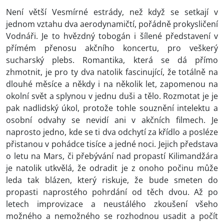
Není větší Vesmírné estrády, než když se setkají v
jednom vztahu dva aerodynamičtí, pořádně prokysličení
Vodnáři. Je to hvězdný tobogán i šílené představení v
přímém přenosu akčního koncertu, pro veškerý
sucharský plebs. Romantika, která se dá přímo
zhmotnit, je pro ty dva natolik fascinující, že totálně na
dlouhé měsíce a někdy i na několik let, zapomenou na
okolní svět a splynou v jednu duši a tělo. Rozmotat je je
pak nadlidský úkol, protože tohle souznění intelektu a
osobní odvahy se nevidí ani v akčních filmech. Je
naprosto jedno, kde se ti dva odchytí za křídlo a posléze
přistanou v pohádce tisíce a jedné noci. Jejich představa
o letu na Mars, či přebývání nad propastí Kilimandžára
je natolik utkvělá, že odradit je z onoho počinu může
leda tak blázen, který riskuje, že bude smeten do
propasti naprostého pohrdání od těch dvou. Až po
letech improvizace a neustálého zkoušení všeho
možného a nemožného se rozhodnou usadit a počít