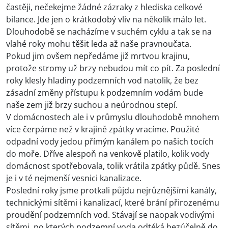
častěji, nečekejme žádné zázraky z hlediska celkové
bilance. Jde jen o krátkodobý vliv na několik málo let.
Dlouhodobě se nacházíme v suchém cyklu a tak se na
vlahé roky mohu těšit leda až naše pravnoučata.
Pokud jim ovšem nepředáme již mrtvou krajinu,
protože stromy už brzy nebudou mít co pít. Za poslední
roky klesly hladiny podzemních vod natolik, že bez
zásadní změny přístupu k podzemním vodám bude
naše zem již brzy suchou a neúrodnou stepí.
V domácnostech ale i v průmyslu dlouhodobě mnohem
více čerpáme než v krajině zpátky vracíme. Použité
odpadní vody jedou přímým kanálem po našich tocích
do moře. Dříve alespoň na venkově platilo, kolik vody
domácnost spotřebovala, tolik vrátila zpátky půdě. Snes
je i v té nejmenší vesnici kanalizace.
Poslední roky jsme protkali půjdu nejrůznějšími kanály,
technickými sítěmi i kanalizací, které brání přirozenému
proudění podzemních vod. Stávají se naopak vodivými
sítěmi, po kterých podzemní voda odtéká bezúčelně do