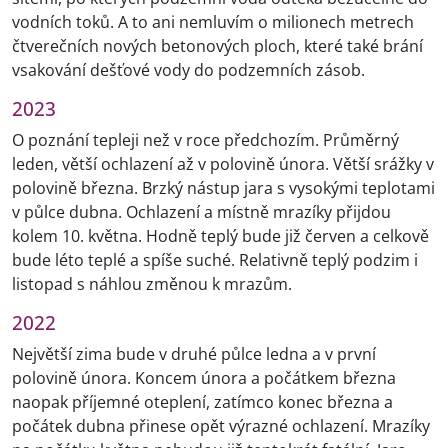
vodních toků. A to ani nemluvím o milionech metrech
čtverečních nových betonových ploch, které také brání
vsakování dešťové vody do podzemních zásob.
2023
O poznání tepleji než v roce předchozím. Průměrný
leden, větší ochlazení až v polovině února. Větší srážky v
polovině března. Brzký nástup jara s vysokými teplotami
v půlce dubna. Ochlazení a místně mrazíky přijdou
kolem 10. května. Hodně teplý bude již červen a celkově
bude léto teplé a spíše suché. Relativně teplý podzim i
listopad s náhlou změnou k mrazům.
2022
Největší zima bude v druhé půlce ledna a v první
polovině února. Koncem února a počátkem března
naopak příjemné oteplení, zatímco konec března a
počátek dubna přinese opět výrazné ochlazení. Mrazíky