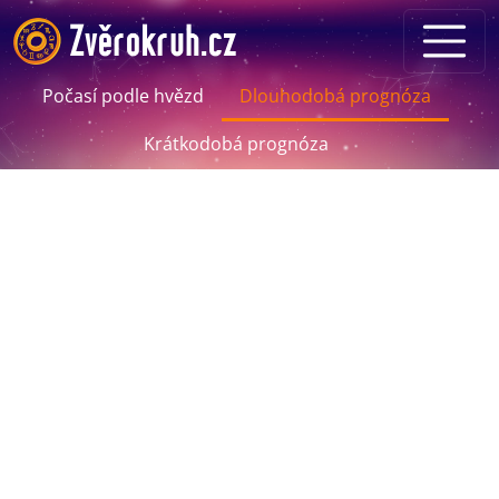
Počasí podle hvězd
Dlouhodobá prognóza
Krátkodobá prognóza