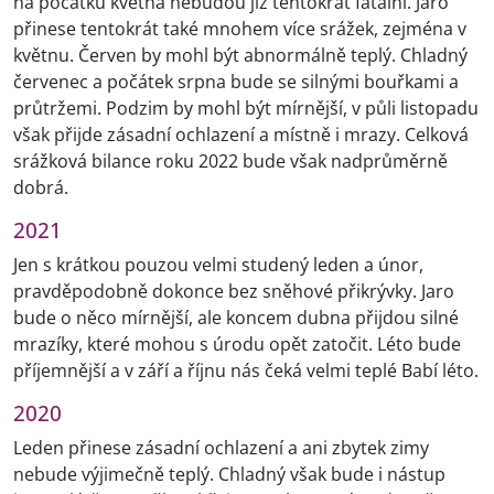
na počátku května nebudou již tentokrát fatální. Jaro
přinese tentokrát také mnohem více srážek, zejména v
květnu. Červen by mohl být abnormálně teplý. Chladný
červenec a počátek srpna bude se silnými bouřkami a
průtržemi. Podzim by mohl být mírnější, v půli listopadu
však přijde zásadní ochlazení a místně i mrazy. Celková
srážková bilance roku 2022 bude však nadprůměrně
dobrá.
2021
Jen s krátkou pouzou velmi studený leden a únor,
pravděpodobně dokonce bez sněhové přikrývky. Jaro
bude o něco mírnější, ale koncem dubna přijdou silné
mrazíky, které mohou s úrodu opět zatočit. Léto bude
příjemnější a v září a říjnu nás čeká velmi teplé Babí léto.
2020
Leden přinese zásadní ochlazení a ani zbytek zimy
nebude výjimečně teplý. Chladný však bude i nástup