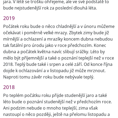
jara. V létě se trošku ohřejeme, ale ve své podstatě to
bude nejstudenější rok za poslední dlouhá léta.
2019
Počátek roku bude o něco chladnější a v únoru můžeme
očekávat i poměrně velké mrazy. Zbytek zimy bude již
mírnější a ochlazení a mrazíky koncem dubna nebudou
tak fatální pro úrodu jako v roce předchozím. Konec
dubna a počátek května navíc slibují srážky. Léto by
mělo být příjemnější a také o poznání teplejší než v roce
2018. Teplý bude také i srpen a celé září. Od konce října
dojde k ochlazování a v listopadu již může mrznout.
Naproti tomu závěr roku bude nebývale teplý.
2018
Po teplém počátku roku přijde studenější jaro a také
léto bude o poznání studenější než v předchozím roce.
Ani podzim nebude o mnoho teplejší, zima však
nastoupí o něco později, ještě na přelomu listopadu a