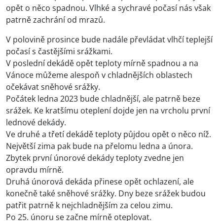
opět o něco spadnou. Vlhké a sychravé počasí nás však
patrně zachrání od mrazů.
V polovině prosince bude nadále převládat vlhčí teplejší
počasí s častějšími srážkami.
V poslední dekádě opět teploty mírně spadnou a na
Vánoce můžeme alespoň v chladnějších oblastech
očekávat sněhové srážky.
Počátek ledna 2023 bude chladnější, ale patrně beze
srážek. Ke kratšímu oteplení dojde jen na vrcholu první
lednové dekády.
Ve druhé a třetí dekádě teploty půjdou opět o něco níž.
Největší zima pak bude na přelomu ledna a února.
Zbytek první únorové dekády teploty zvedne jen
opravdu mírně.
Druhá únorová dekáda přinese opět ochlazení, ale
konečně také sněhové srážky. Dny beze srážek budou
patřit patrně k nejchladnějším za celou zimu.
Po 25. únoru se začne mírně oteplovat.