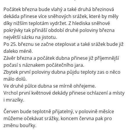
Počátek března bude vlahý a také druhá březinová
dekáda přinese více sněhových srážek, které by měly
díky nižším teplotám vydržet. Z hlediska sněhové
pokrývky tak přináší období druhé poloviny března
největší sázku na jistotu.
Po 25. březnu se začne oteplovat a také srážek bude již
daleko méně.
Závěr března a počátek dubna přinese již příjemnější
počasí s náznakem počátečního jara.
Zbytek první poloviny dubna půjdu teploty zas o něco
málo dolů.
Ve druhé půlce dubna se mírně ohřejeme.
Vrchol první květnové dekády přinese ochlazení a místy
i mrazíky.
Červen bude teplotně přijatelný, v polovině měsíce
můžeme očekávat srážky, koncem června pak pro
změnu bouřky.