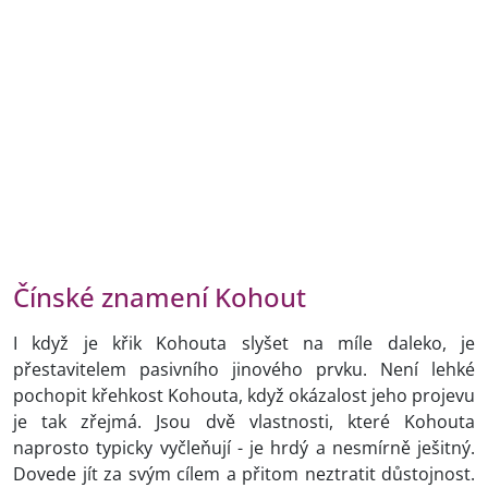
Čínské znamení Kohout
I když je křik Kohouta slyšet na míle daleko, je
přestavitelem pasivního jinového prvku. Není lehké
pochopit křehkost Kohouta, když okázalost jeho projevu
je tak zřejmá. Jsou dvě vlastnosti, které Kohouta
naprosto typicky vyčleňují - je hrdý a nesmírně ješitný.
Dovede jít za svým cílem a přitom neztratit důstojnost.