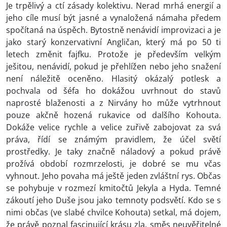
Je trpělivý a ctí zásady kolektivu. Nerad mrhá energií a
jeho cíle musí být jasné a vynaložená námaha předem
spočítaná na úspěch. Bytostně nenávidí improvizaci a je
jako starý konzervativní Angličan, který má po 50 ti
letech změnit fajfku. Protože je především velkým
ješitou, nenávidí, pokud je přehlížen nebo jeho snažení
není náležitě oceněno. Hlasitý okázalý potlesk a
pochvala od šéfa ho dokážou uvrhnout do stavů
naprosté blaženosti a z Nirvány ho může vytrhnout
pouze akčně hozená rukavice od dalšího Kohouta.
Dokáže velice rychle a velice zuřivě zabojovat za svá
práva, řídí se známým pravidlem, že účel světí
prostředky. Je taky značně náladový a pokud právě
prožívá období rozmrzelosti, je dobré se mu včas
vyhnout. Jeho povaha má ještě jeden zvláštní rys. Občas
se pohybuje v rozmezí kmitočtů Jekyla a Hyda. Temné
zákoutí jeho Duše jsou jako temnoty podsvětí. Kdo se s
nimi občas (ve slabé chvilce Kohouta) setkal, má dojem,
že právě poznal fascinující krásu zla, směs neuvěřitelné