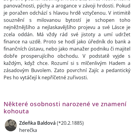
panovačnosti, pýchy a arogance v závoji hrdosti. Pokud
je poražen odchází s hlavou hrdě vztyčenou. V intimitě
souznění s milovanou bytostí je schopen toho
nejněžnějšího a nejlaskavějšího projevu a své Lásce je
zcela oddán. Má vždy rád své jistoty a umí udržet
finance na uzdě. Proto se hodí jako úředník do bank a
finančních ústavu, nebo jako manažer podniku či majitel
dobře prosperujícího obchodu. V podstatě vyjde s
každým, když chce. Rozumí si s mlčenlivým Hadem a
zásadovým Buvolem. Zato povrchní Zajíc a pedantický
Pes ho vytáčejí k nepříčetné zuřivosti.
Některé osobnosti narozené ve znamení
kohouta
Zdeňka Baldová
(*20.2.1885)
herečka