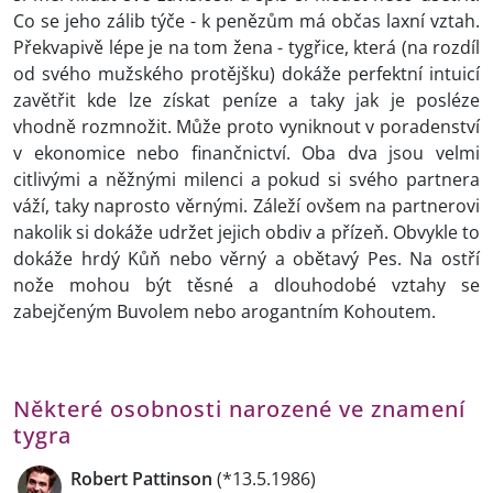
Co se jeho zálib týče - k penězům má občas laxní vztah.
Překvapivě lépe je na tom žena - tygřice, která (na rozdíl
od svého mužského protějšku) dokáže perfektní intuicí
zavětřit kde lze získat peníze a taky jak je posléze
vhodně rozmnožit. Může proto vyniknout v poradenství
v ekonomice nebo finančnictví. Oba dva jsou velmi
citlivými a něžnými milenci a pokud si svého partnera
váží, taky naprosto věrnými. Záleží ovšem na partnerovi
nakolik si dokáže udržet jejich obdiv a přízeň. Obvykle to
dokáže hrdý Kůň nebo věrný a obětavý Pes. Na ostří
nože mohou být těsné a dlouhodobé vztahy se
zabejčeným Buvolem nebo arogantním Kohoutem.
Některé osobnosti narozené ve znamení
tygra
Robert Pattinson
(*13.5.1986)