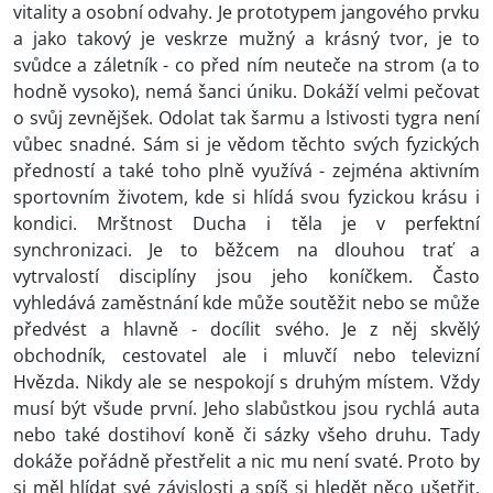
vitality a osobní odvahy. Je prototypem jangového prvku
a jako takový je veskrze mužný a krásný tvor, je to
svůdce a záletník - co před ním neuteče na strom (a to
hodně vysoko), nemá šanci úniku. Dokáží velmi pečovat
o svůj zevnějšek. Odolat tak šarmu a lstivosti tygra není
vůbec snadné. Sám si je vědom těchto svých fyzických
předností a také toho plně využívá - zejména aktivním
sportovním životem, kde si hlídá svou fyzickou krásu i
kondici. Mrštnost Ducha i těla je v perfektní
synchronizaci. Je to běžcem na dlouhou trať a
vytrvalostí disciplíny jsou jeho koníčkem. Často
vyhledává zaměstnání kde může soutěžit nebo se může
předvést a hlavně - docílit svého. Je z něj skvělý
obchodník, cestovatel ale i mluvčí nebo televizní
Hvězda. Nikdy ale se nespokojí s druhým místem. Vždy
musí být všude první. Jeho slabůstkou jsou rychlá auta
nebo také dostihoví koně či sázky všeho druhu. Tady
dokáže pořádně přestřelit a nic mu není svaté. Proto by
si měl hlídat své závislosti a spíš si hledět něco ušetřit.