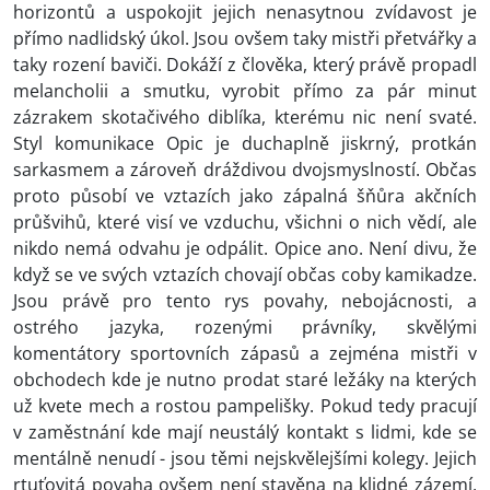
horizontů a uspokojit jejich nenasytnou zvídavost je
přímo nadlidský úkol. Jsou ovšem taky mistři přetvářky a
taky rození baviči. Dokáží z člověka, který právě propadl
melancholii a smutku, vyrobit přímo za pár minut
zázrakem skotačivého diblíka, kterému nic není svaté.
Styl komunikace Opic je duchaplně jiskrný, protkán
sarkasmem a zároveň dráždivou dvojsmyslností. Občas
proto působí ve vztazích jako zápalná šňůra akčních
průšvihů, které visí ve vzduchu, všichni o nich vědí, ale
nikdo nemá odvahu je odpálit. Opice ano. Není divu, že
když se ve svých vztazích chovají občas coby kamikadze.
Jsou právě pro tento rys povahy, nebojácnosti, a
ostrého jazyka, rozenými právníky, skvělými
komentátory sportovních zápasů a zejména mistři v
obchodech kde je nutno prodat staré ležáky na kterých
už kvete mech a rostou pampelišky. Pokud tedy pracují
v zaměstnání kde mají neustálý kontakt s lidmi, kde se
mentálně nenudí - jsou těmi nejskvělejšími kolegy. Jejich
rtuťovitá povaha ovšem není stavěna na klidné zázemí,