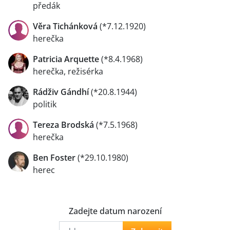
předák
Věra Tichánková
(*7.12.1920)
herečka
Patricia Arquette
(*8.4.1968)
herečka, režisérka
Rádživ Gándhí
(*20.8.1944)
politik
Tereza Brodská
(*7.5.1968)
herečka
Ben Foster
(*29.10.1980)
herec
Zadejte datum narození