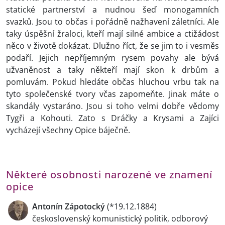
statické partnerství a nudnou šeď monogamních
svazků. Jsou to občas i pořádně nažhavení záletníci. Ale
taky úspěšní žraloci, kteří mají silné ambice a ctižádost
něco v životě dokázat. Dlužno říct, že se jim to i vesměs
podaří. Jejich nepříjemným rysem povahy ale bývá
užvaněnost a taky někteří mají skon k drbům a
pomluvám. Pokud hledáte občas hluchou vrbu tak na
tyto společenské tvory včas zapomeňte. Jinak máte o
skandály vystaráno. Jsou si toho velmi dobře vědomy
Tygři a Kohouti. Zato s Dráčky a Krysami a Zajíci
vycházejí všechny Opice báječně.
Některé osobnosti narozené ve znamení
opice
Antonín Zápotocký
(*19.12.1884)
československý komunistický politik, odborový