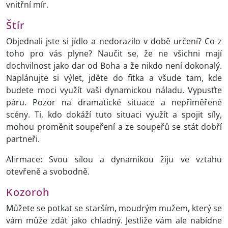
vnitřní mír.
Štír
Objednali jste si jídlo a nedorazilo v době určení? Co z
toho pro vás plyne? Naučit se, že ne všichni mají
dochvilnost jako dar od Boha a že nikdo není dokonalý.
Naplánujte si výlet, jděte do fitka a všude tam, kde
budete moci využít vaši dynamickou náladu. Vypusťte
páru. Pozor na dramatické situace a nepřiměřené
scény. Ti, kdo dokáží tuto situaci využít a spojit síly,
mohou proměnit soupeření a ze soupeřů se stát dobří
partneři.
Afirmace: Svou sílou a dynamikou žiju ve vztahu
otevřeně a svobodně.
Kozoroh
Můžete se potkat se starším, moudrým mužem, který se
vám může zdát jako chladný. Jestliže vám ale nabídne