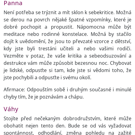
Panna
Není potřeba se trýznit a mít sklon k sebekritice. Možná
se derou na povrch nějaké špatné vzpomínky, které je
dobré pochopit a propustit. Nápomocna může být
meditace nebo rodinné konstelace. Možná by stačilo
dojít k uvědomění, že jsou to převzaté vzorce z dětství,
kdy jste byli trestáni učiteli a nebo vašimi rodiči.
Vezměte v potaz, že vaše kritika a sebeodsuzování a
destrukce vám může způsobit bezesnou noc. Chybovat
je lidské, odpusťte si tam, kde jste si vědomi toho, že
jste pochybili a odpusťte i svému okolí.
Afirmace: Odpouštím sobě i druhým současné i minulé
chyby tím, že je poznávám a chápu.
Váhy
Stojíte před nečekaným dobrodružstvím, které může
obohatit nejen tento den. Bude se od vás vyžadovat
spontánnost, odhodlání, změna pohledu na zažité