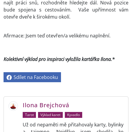
najít práci snů, rozhodněte hledejte dál. Nová pozice
bude spojena s cestováním. Vaše upřímnost vám
otevře dveře k širokému okolí.
Afirmace: Jsem teď otevřen/a velikému naplnění.
Kolektivní výklad pro inspiraci vyložila kartářka Ilona.*
Sdílet na Facebooku
Ilona Brejchová
Tarot
Výklad karet
Kyvadlo
Už od nepaměti mě přitahovaly karty, bylinky
a tajemno. Nejdříve jsem chodila ke