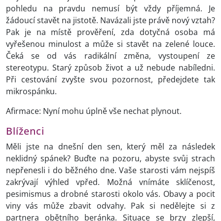
pohledu na pravdu nemusí být vždy příjemná. Je
žádoucí stavět na jistotě. Navázali jste právě nový vztah?
Pak je na místě prověření, zda dotyčná osoba má
vyřešenou minulost a může si stavět na zelené louce.
Čeká se od vás radikální změna, vystoupení ze
stereotypu. Starý způsob život a už nebude nabíledni.
Při cestování zvyšte svou pozornost, předejdete tak
mikrospánku.
Afirmace: Nyní mohu úplně vše nechat plynout.
Blíženci
Měli jste na dnešní den sen, který měl za následek
neklidný spánek? Buďte na pozoru, abyste svůj strach
nepřenesli i do běžného dne. Vaše starosti vám nejspíš
zakrývají výhled vpřed. Možná vnímáte sklíčenost,
pesimismus a drobné starosti okolo vás. Obavy a pocit
viny vás může zbavit odvahy. Pak si nedělejte si z
partnera obětního beránka. Situace se brzy zlepší,