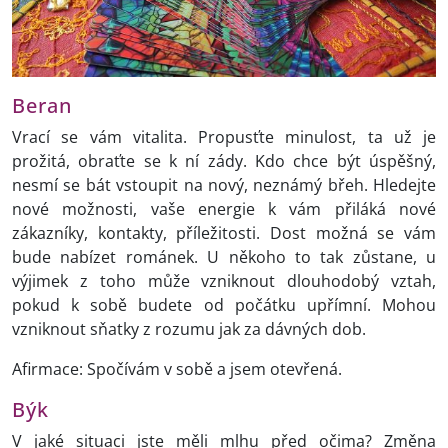
Beran
Vrací se vám vitalita. Propusťte minulost, ta už je
prožitá, obraťte se k ní zády. Kdo chce být úspěšný,
nesmí se bát vstoupit na nový, neznámý břeh. Hledejte
nové možnosti, vaše energie k vám přiláká nové
zákazníky, kontakty, příležitosti. Dost možná se vám
bude nabízet románek. U někoho to tak zůstane, u
výjimek z toho může vzniknout dlouhodobý vztah,
pokud k sobě budete od počátku upřímní. Mohou
vzniknout sňatky z rozumu jak za dávných dob.
Afirmace: Spočívám v sobě a jsem otevřená.
Býk
V jaké situaci jste měli mlhu před očima? Změna