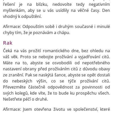
řešení je na blízku, nedovolte tedy negativním
myšlenkám, aby se u vás usídlily na věčné časy. Den
vhodný k odpuštění.
Afirmace: Odpouštím sobě i druhým současné i minulé
chyby tím, že je poznávám a chápu.
Rak
Čeká na vás prožití romantického dne, bez ohledu na
váš věk. Proto se nebojte prožívání a vyjadřování citů.
Máte na to, abyste se osvobodili od nepotřebného
nastavení obrany před prožíváním citů z důvodu obavy
ze zranění. Pak se naskýtá šance, abyste se opět dostali
do nebeských výšin, co se týče prožívání citů.
Převezměte částečně odpovědnost za povinnosti od
svých kolegů, kde víte, že to bude ku prospěchu všech.
Nešetřete péčí o druhé.
Afirmace: Jsem otevřena životu ve společenství, které