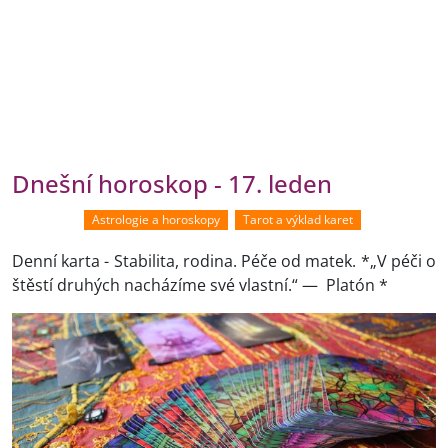
Dnešní horoskop - 17. leden
Astrologie a horoskopy
Tarot a výklad karet
Denní karta - Stabilita, rodina. Péče od matek. *„V péči o
štěstí druhých nacházíme své vlastní.“ — Platón *