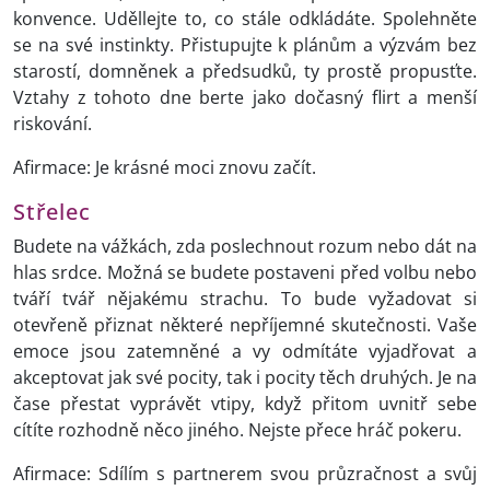
konvence. Uděllejte to, co stále odkládáte. Spolehněte
se na své instinkty. Přistupujte k plánům a výzvám bez
starostí, domněnek a předsudků, ty prostě propusťte.
Vztahy z tohoto dne berte jako dočasný flirt a menší
riskování.
Afirmace: Je krásné moci znovu začít.
Střelec
Budete na vážkách, zda poslechnout rozum nebo dát na
hlas srdce. Možná se budete postaveni před volbu nebo
tváří tvář nějakému strachu. To bude vyžadovat si
otevřeně přiznat některé nepříjemné skutečnosti. Vaše
emoce jsou zatemněné a vy odmítáte vyjadřovat a
akceptovat jak své pocity, tak i pocity těch druhých. Je na
čase přestat vyprávět vtipy, když přitom uvnitř sebe
cítíte rozhodně něco jiného. Nejste přece hráč pokeru.
Afirmace: Sdílím s partnerem svou průzračnost a svůj