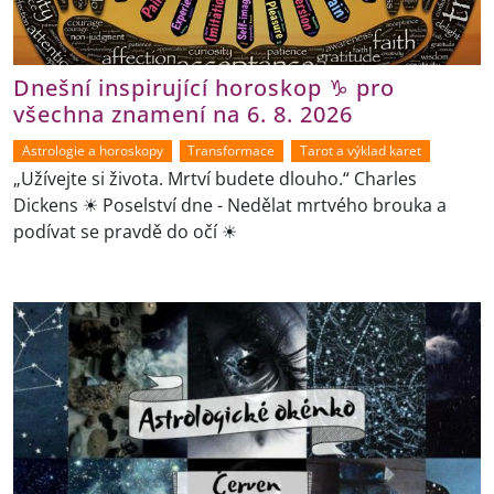
Dnešní inspirující horoskop ♑ pro
všechna znamení na 6. 8. 2026
Astrologie a horoskopy
Transformace
Tarot a výklad karet
„Užívejte si života. Mrtví budete dlouho.“ Charles
Dickens ☀ Poselství dne - Nedělat mrtvého brouka a
podívat se pravdě do očí ☀