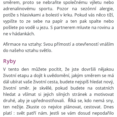
směrem, proto se nebraňte společnému výletu nebo
adrenalinovému sportu. Pozor na sezónní alergie,
potíže s hlasivkami a bolestí v krku. Pokud vás něco tíží,
vypište to ze sebe na papír a ten pak spalte nebo
pošlete po vodě u jezu. S partnerem mluvte na rovinu a
ne v hádankách.
Afirmace na vztahy: Svou přímostí a otevřeností vnáším
do našeho vztahu světlo.
Ryby
V tento den můžete pocítit, že jste dovršili nějakou
životní etapu a dojít k uvědomění, jakým směrem se má
dál ubírat vaše životní cesta, budete nejspíš hledat nový,
životní směr. Je skvělé, pokud budete na ostatních
hledat a všímat si jejich silných stránek a motivovat
druhé, aby je upřednostňovali. Říká se, kdo nemá sny,
ten nežije. Zkuste co nejvíce plánovat, cestovat. Dnes
platí : svět patří nám. Jestli se vám dosud nepodařilo