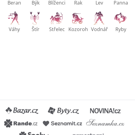
Beran
Býk
Blíženci
Rak
Lev
Panna
Váhy
Štír
Střelec
Kozoroh
Vodnář
Ryby