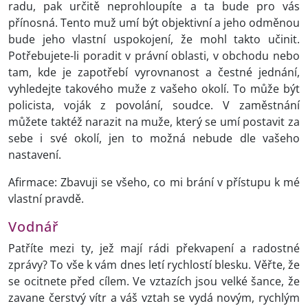
radu, pak určitě neprohloupíte a ta bude pro vás
přínosná. Tento muž umí být objektivní a jeho odměnou
bude jeho vlastní uspokojení, že mohl takto učinit.
Potřebujete-li poradit v právní oblasti, v obchodu nebo
tam, kde je zapotřebí vyrovnanost a čestné jednání,
vyhledejte takového muže z vašeho okolí. To může být
policista, voják z povolání, soudce. V zaměstnání
můžete taktéž narazit na muže, který se umí postavit za
sebe i své okolí, jen to možná nebude dle vašeho
nastavení.
Afirmace: Zbavuji se všeho, co mi brání v přístupu k mé
vlastní pravdě.
Vodnář
Patříte mezi ty, jež mají rádi překvapení a radostné
zprávy? To vše k vám dnes letí rychlostí blesku. Věřte, že
se ocitnete před cílem. Ve vztazích jsou velké šance, že
zavane čerstvý vítr a váš vztah se vydá novým, rychlým