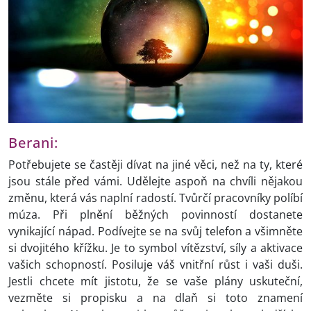
Berani:
Potřebujete se častěji dívat na jiné věci, než na ty, které
jsou stále před vámi. Udělejte aspoň na chvíli nějakou
změnu, která vás naplní radostí. Tvůrčí pracovníky políbí
múza. Při plnění běžných povinností dostanete
vynikající nápad. Podívejte se na svůj telefon a všimněte
si dvojitého křížku. Je to symbol vítězství, síly a aktivace
vašich schopností. Posiluje váš vnitřní růst i vaši duši.
Jestli chcete mít jistotu, že se vaše plány uskuteční,
vezměte si propisku a na dlaň si toto znamení