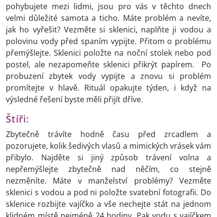
pohybujete mezi lidmi, jsou pro vás v těchto dnech
velmi důležité samota a ticho. Máte problém a nevíte,
jak ho vyřešit? Vezměte si sklenici, naplňte ji vodou a
polovinu vody před spaním vypijte. Přitom o problému
přemýšlejte. Sklenici položte na noční stolek nebo pod
postel, ale nezapomeňte sklenici přikrýt papírem. Po
probuzení zbytek vody vypijte a znovu si problém
promítejte v hlavě. Rituál opakujte týden, i když na
výsledné řešení byste měli přijít dříve.
Štíři:
Zbytečně trávíte hodně času před zrcadlem a
pozorujete, kolik šedivých vlasů a mimických vrásek vám
přibylo. Najděte si jiný způsob trávení volna a
nepřemýšlejte zbytečně nad něčím, co stejně
nezměníte. Máte v manželství problémy? Vezměte
sklenici s vodou a pod ni položte svatební fotografii. Do
sklenice rozbijte vajíčko a vše nechejte stát na jednom
klidném místě nejméně 24 hodiny. Pak vodu s vajíčkem