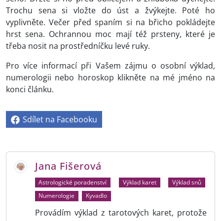
Trochu sena si vložte do úst a žvýkejte. Poté ho
vyplivněte. Večer před spaním si na břicho pokládejte
hrst sena. Ochrannou moc mají též prsteny, které je
třeba nosit na prostředníčku levé ruky.
Pro více informací při Vašem zájmu o osobní výklad,
numerologii nebo horoskop klikněte na mé jméno na
konci článku.
Sdílet na Facebooku
Jana Fišerová
Astrologické poradenství
Výklad karet
Výklad snů
Numerologie
Kyvadlo
Provádím výklad z tarotových karet, protože