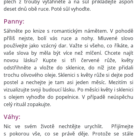
plech z trouby vytáhněte a na sůl přikládejte aspoň
deset dnů obě ruce. Poté sůl vyhoďte.
Panny:
Sáhněte po knize s romantickým námětem. V pohodě
příliš nejste, bolí vás ruce a nohy. Mluvené slovo
používejte jako vzácný dar. Važte si všeho, co říkáte, a
vaše slova by měla být více než mlčení. Chcete najít
novou lásku? Kupte si tři červené růže, květy
odstřihněte a vložte do sklenice, do níž jste přidali
trochu olivového oleje. Sklenici s květy růže si dejte pod
postel a nechejte je tam asi jeden měsíc. Mezitím si
vizualizujte svoji budoucí lásku. Po měsíci květy i sklenici
s olejem vyhoďte do popelnice. V případě neúspěchu
celý rituál zopakujte.
Váhy:
Nic ve svém životě nechtějte urychlit. Přijímejte
s pokorou vše, co se právě děje. Protože se stále