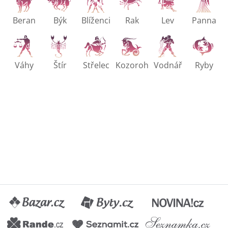
Beran
Býk
Blíženci
Rak
Lev
Panna
Váhy
Štír
Střelec
Kozoroh
Vodnář
Ryby