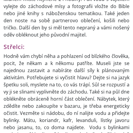
vylejte do záchodové mísy a fotografii vložte do Bible
nebo jiné knihy s náboženskou tematikou. Také jeden
den noste na sobě partnerovo oblečení, košili nebo
tričko. Další den by si měl tento nepraný a vámi nošený
oděv obléknout jeho původní majitel.
Střelci:
Hodně vám chybí něha a pohlazení od blízkého člověka,
pocit, že někam a k někomu patříte. Museli jste se
najednou zastavit a nabíráte další síly k plánovaným
aktivitám. Potřebujete si vyčistit hlavu? Dejte si na jazyk
špetku soli, myslete na to, co vás trápí. Sůl se rozpustí a
vy ji se slinami vyplivněte do záchodu. Také si na půl dne
oblékněte obráceně horní část oblečení. Nábytek, který
zdědíte nebo zakoupíte v bazaru, je třeba energeticky
očistit. Vezměte si nádobu, do ní nalijte vodu a přidejte
bylinky. Mátu, koriandr, kafr, levanduli, lístky javoru
nebo jasanu, to, co doma najdete. Vodu s bylinkami