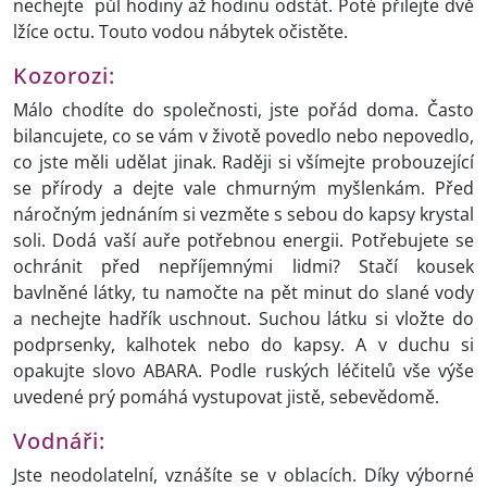
nechejte půl hodiny až hodinu odstát. Poté přilejte dvě
lžíce octu. Touto vodou nábytek očistěte.
Kozorozi:
Málo chodíte do společnosti, jste pořád doma. Často
bilancujete, co se vám v životě povedlo nebo nepovedlo,
co jste měli udělat jinak. Raději si všímejte probouzející
se přírody a dejte vale chmurným myšlenkám. Před
náročným jednáním si vezměte s sebou do kapsy krystal
soli. Dodá vaší auře potřebnou energii. Potřebujete se
ochránit před nepříjemnými lidmi? Stačí kousek
bavlněné látky, tu namočte na pět minut do slané vody
a nechejte hadřík uschnout. Suchou látku si vložte do
podprsenky, kalhotek nebo do kapsy. A v duchu si
opakujte slovo ABARA. Podle ruských léčitelů vše výše
uvedené prý pomáhá vystupovat jistě, sebevědomě.
Vodnáři:
Jste neodolatelní, vznášíte se v oblacích. Díky výborné