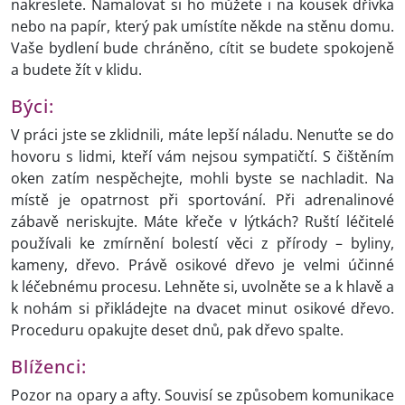
nakreslete. Namalovat si ho můžete i na kousek dřívka
nebo na papír, který pak umístíte někde na stěnu domu.
Vaše bydlení bude chráněno, cítit se budete spokojeně
a budete žít v klidu.
Býci:
V práci jste se zklidnili, máte lepší náladu. Nenuťte se do
hovoru s lidmi, kteří vám nejsou sympatičtí. S čištěním
oken zatím nespěchejte, mohli byste se nachladit. Na
místě je opatrnost při sportování. Při adrenalinové
zábavě neriskujte. Máte křeče v lýtkách? Ruští léčitelé
používali ke zmírnění bolestí věci z přírody – byliny,
kameny, dřevo. Právě osikové dřevo je velmi účinné
k léčebnému procesu. Lehněte si, uvolněte se a k hlavě a
k nohám si přikládejte na dvacet minut osikové dřevo.
Proceduru opakujte deset dnů, pak dřevo spalte.
Blíženci:
Pozor na opary a afty. Souvisí se způsobem komunikace