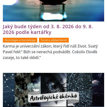
Jaký bude týden od 3. 8. 2026 do 9. 8.
2026 podle kartářky
Astrologie a horoskopy
Tarot a výklad karet
Karma je univerzální zákon, který řídí náš život. Svatý
Pavel řekl:“ Bůh se nenechá podvádět. Cokoliv člověk
zaseje, to také sklidí.“