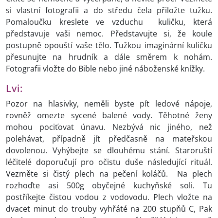
si vlastní fotografii a do středu čela přiložte tužku.
Pomaloučku kreslete ve vzduchu kuličku, která
představuje vaši nemoc. Představujte si, že koule
postupně opouští vaše tělo. Tužkou imaginární kuličku
přesunujte na hrudník a dále směrem k nohám.
Fotografii vložte do Bible nebo jiné náboženské knížky.
Lvi:
Pozor na hlasivky, neměli byste pít ledové nápoje,
rovněž omezte sycené balené vody. Těhotné ženy
mohou pociťovat únavu. Nezbývá nic jiného, než
polehávat, případně jít předčasně na mateřskou
dovolenou. Vyhýbejte se dlouhému stání. Staroruští
léčitelé doporučují pro očistu duše následující rituál.
Vezměte si čistý plech na pečení koláčů. Na plech
rozhoďte asi 500g obyčejné kuchyňské soli. Tu
postříkejte čistou vodou z vodovodu. Plech vložte na
dvacet minut do trouby vyhřáté na 200 stupňů C, Pak