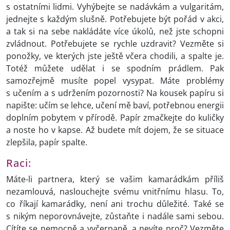
s ostatními lidmi. Vyhýbejte se nadávkám a vulgaritám,
jednejte s každým slušně. Potřebujete být pořád v akci,
a tak si na sebe nakládáte více úkolů, než jste schopni
zvládnout. Potřebujete se rychle uzdravit? Vezměte si
ponožky, ve kterých jste ještě včera chodili, a spalte je.
Totéž můžete udělat i se spodním prádlem. Pak
samozřejmě musíte popel vysypat. Máte problémy
s učením a s udržením pozornosti? Na kousek papíru si
napište: učím se lehce, učení mě baví, potřebnou energii
doplním pobytem v přírodě. Papír zmačkejte do kuličky
a noste ho v kapse. Až budete mít dojem, že se situace
zlepšila, papír spalte.
Raci:
Máte-li partnera, který se vašim kamarádkám příliš
nezamlouvá, naslouchejte svému vnitřnímu hlasu. To,
co říkají kamarádky, není ani trochu důležité. Také se
s nikým neporovnávejte, zůstaňte i nadále sami sebou.
Cítíte se nemocně a vyčerpaně, a nevíte proč? Vezměte