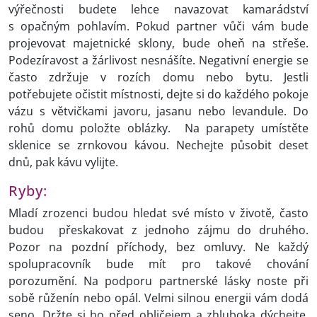
výřečnosti budete lehce navazovat kamarádství
s opačným pohlavím. Pokud partner vůči vám bude
projevovat majetnické sklony, bude oheň na střeše.
Podezíravost a žárlivost nesnášíte. Negativní energie se
často zdržuje v rozích domu nebo bytu. Jestli
potřebujete očistit místnosti, dejte si do každého pokoje
vázu s větvičkami javoru, jasanu nebo levandule. Do
rohů domu položte oblázky. Na parapety umístěte
sklenice se zrnkovou kávou. Nechejte působit deset
dnů, pak kávu vylijte.
Ryby:
Mladí zrozenci budou hledat své místo v životě, často
budou přeskakovat z jednoho zájmu do druhého.
Pozor na pozdní příchody, bez omluvy. Ne každý
spolupracovník bude mít pro takové chování
porozumění. Na podporu partnerské lásky noste při
sobě růženín nebo opál. Velmi silnou energii vám dodá
seno. Držte si ho před obličejem a zhluboka dýchejte.