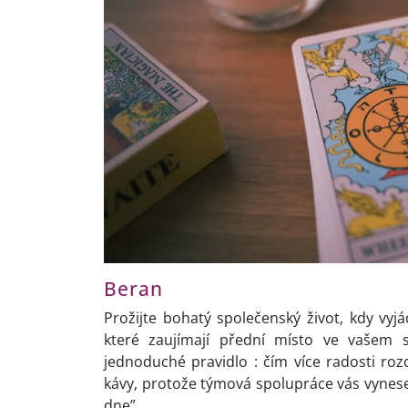
Beran
Prožijte bohatý společenský život, kdy vy
které zaujímají přední místo ve vašem 
jednoduché pravidlo : čím více radosti roz
kávy, protože týmová spolupráce vás vynese n
dne”.