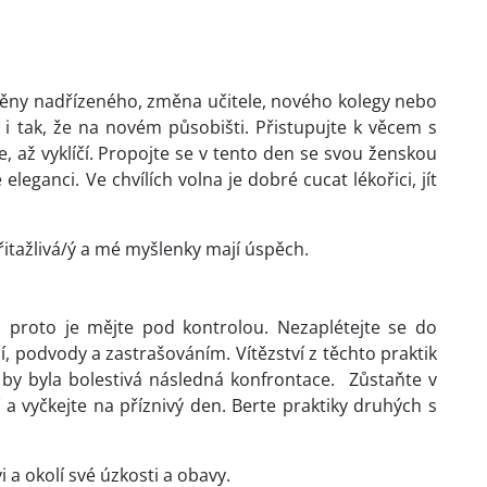
měny nadřízeného, změna učitele, nového kolegy nebo
 i tak, že na novém působišti. Přistupujte k věcem s
te, až vyklíčí. Propojte se v tento den se svou ženskou
eleganci. Ve chvílích volna je dobré cucat lékořici, jít
řitažlivá/ý a mé myšlenky mají úspěch.
 proto je mějte pod kontrolou. Nezaplétejte se do
 podvody a zastrašováním. Vítězství z těchto praktik
e by byla bolestivá následná konfrontace. Zůstaňte v
a vyčkejte na příznivý den. Berte praktiky druhých s
a okolí své úzkosti a obavy.