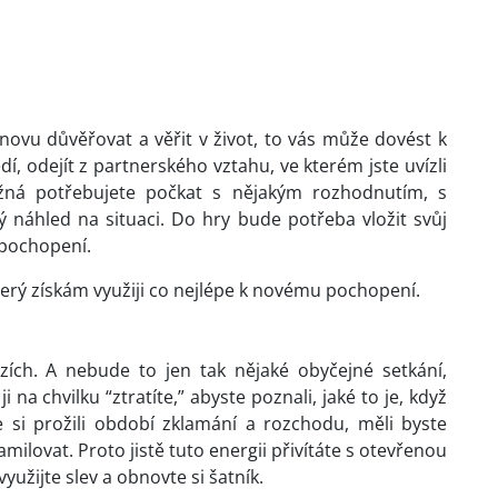
novu důvěřovat a věřit v život, to vás může dovést k
, odejít z partnerského vztahu, ve kterém jste uvízli
ná potřebujete počkat s nějakým rozhodnutím, s
 náhled na situaci. Do hry bude potřeba vložit svůj
a pochopení.
erý získám využiji co nejlépe k novému pochopení.
tazích. A nebude to jen tak nějaké obyčejné setkání,
na chvilku “ztratíte,” abyste poznali, jaké to je, když
 si prožili období zklamání a rozchodu, měli byste
amilovat. Proto jistě tuto energii přivítáte s otevřenou
yužijte slev a obnovte si šatník.