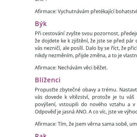
Afirmace: Vychutnávám přetékající bohatstv
Býk
Při cestování zvyšte svou pozornost, přede
že dojdete ke k zjištění, že jste se před pá
vás nezničí, ale posílí. Dalo by se říct, že při
nikdy nezměním, přijde změna, a to je vlast
Afirmace: Nechávám věci běžet.
Blíženci
Propusťte zbytečné obavy a trému. Nastav
vás dovede k vítězství, protože je tu vá
povýšení, vstoupili do nového vztahu a v 
Odpověď je jasná ANO. A co víc, jste ve výho
Afirmace: Tím, že jsem věrna sama sobě, umo
Rak