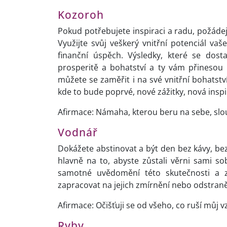
Kozoroh
Pokud potřebujete inspiraci a radu, požáde
Využijte svůj veškerý vnitřní potenciál va
finanční úspěch. Výsledky, které se dostaví
prosperitě a bohatství a ty vám přinesou 
můžete se zaměřit i na své vnitřní bohatst
kde to bude poprvé, nové zážitky, nová insp
Afirmace: Námaha, kterou beru na sebe, slo
Vodnář
Dokážete abstinovat a být den bez kávy, bez
hlavně na to, abyste zůstali věrni sami 
samotné uvědomění této skutečnosti a z
zapracovat na jejich zmírnění nebo odstran
Afirmace: Očišťuji se od všeho, co ruší můj
Ryby