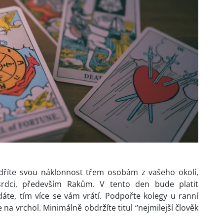
jádříte svou náklonnost třem osobám z vašeho okolí,
srdci, především Rakům. V tento den bude platit
dáte, tím více se vám vrátí. Podpořte kolegy u ranní
a vrchol. Minimálně obdržíte titul “nejmilejší člověk