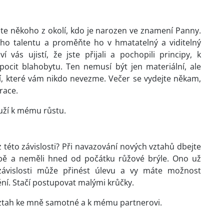
jte někoho z okolí, kdo je narozen ve znamení Panny.
šeho talentu a proměňte ho v hmatatelný a viditelný
 vás ujistí, že jste přijali a pochopili principy, k
pocit blahobytu. Ten nemusí být jen materiální, ale
ví, které vám nikdo nevezme. Večer se vydejte někam,
irace.
uží k mému růstu.
 této závislosti? Při navazování nových vztahů dbejte
sobě a neměli hned od počátku růžové brýle. Ono už
ávislosti může přinést úlevu a vy máte možnost
ění. Stačí postupovat malými krůčky.
 vztah ke mně samotné a k mému partnerovi.