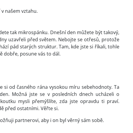
í v našem vztahu.
jdete tak mikrospánku. Dnešní den můžete být takový,
r dny uzavřeli před světem. Nebojte se otřesů, protože
chází pád starých struktur. Tam, kde jste si říkali, tohle
ně dobře, posune vás to dál.
te si od časného rána vysokou míru sebehodnoty. Ta
š den. Možná jste se v posledních dnech ucházeli o
koutku mysli přemýšlíte, zda jste opravdu ti praví.
dě před ostatními. Věřte si.
žňuji partnerovi, aby i on byl věrný sám sobě.