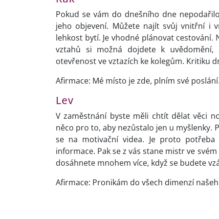
Pokud se vám do dnešního dne nepodařilo na
jeho objevení. Můžete najít svůj vnitřní i v
lehkost bytí. Je vhodné plánovat cestování.
vztahů si možná dojdete k uvědomění, 
otevřenost ve vztazích ke kolegům. Kritiku 
Afirmace: Mé místo je zde, plním své poslání
Lev
V zaměstnání byste měli chtít dělat věci n
něco pro to, aby nezůstalo jen u myšlenky. P
se na motivační videa. Je proto potřeba
informace. Pak se z vás stane mistr ve svém
dosáhnete mnohem více, když se budete v
Afirmace: Pronikám do všech dimenzí našeho 