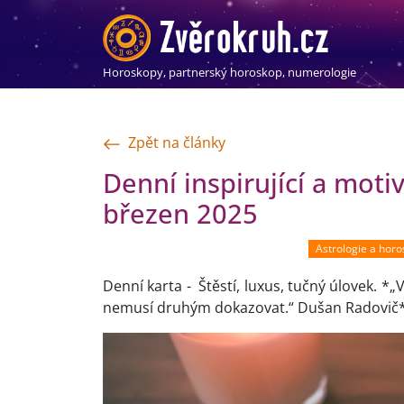
Horoskopy, partnerský horoskop, numerologie
Zpět na články
Denní inspirující a moti
březen 2025
Astrologie a hor
Denní karta - Štěstí, luxus, tučný úlovek. *„V
nemusí druhým dokazovat.“ Dušan Radovič