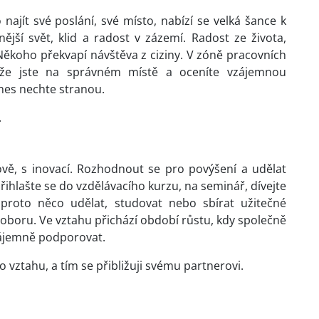
jít své poslání, své místo, nabízí se velká šance k
nější svět, klid a radost v zázemí. Radost ze života,
 Někoho překvapí návštěva z ciziny. V zóně pracovních
že jste na správném místě a oceníte vzájemnou
dnes nechte stranou.
.
ově, s inovací. Rozhodnout se pro povýšení a udělat
řihlašte se do vzdělávacího kurzu, na seminář, dívejte
 proto něco udělat, studovat nebo sbírat užitečné
 oboru. Ve vztahu přichází období růstu, kdy společně
zájemně podporovat.
vztahu, a tím se přibližuji svému partnerovi.