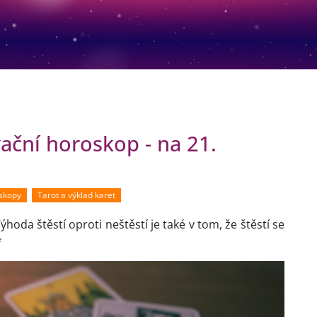
vační horoskop - na 21.
oskopy
Tarot a výklad karet
ýhoda štěstí oproti neštěstí je také v tom, že štěstí se
*