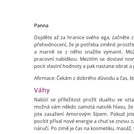
Panna
Dojděte až za hranice svého ega, začněte z
přehodnocení, že je potřeba změnit prostředí
a marně se z něho snažíte vymanit. Mož
pracovní nabídkou. Mezitím se dostaví nový
pocit vlastní hodnoty a pak nastane obrat 
Afirmace: Čekám z dobrého důvodu a čas, kt
Váhy
Nabízí se příležitost prožít dualitu ve vz
možná vám někdo zamotá natolik hlavu, že ji 
jste zasažení Amorovým šípem. Pokud jste
pocítit příval nové energie a chuť se znovu z
náručí. Po zimě je čas na kosmetiku, masáž, v