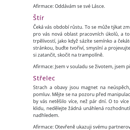
Afirmace: Oddávám se své Lásce.
Štír
Čeká vás období růstu. To se může týkat z
pro vás nová oblast pracovních úkolů, a to
trpělivostí, jako když sázíte semínko a čeká
stránkou, buďte tvořiví, smyslní a projevujte 
si zatančit, skočit na trampolíně.
Afirmace: Jsem v souladu se životem, jsem p
Střelec
Strach a obavy jsou magnet na neúspěch,
pomluv. Mějte se na pozoru před manipulací,
by vás netěšilo více, než pár dní. O to víc
klidu, nedělejte žádná unáhlená rozhodnutí 
nadhledem.
Afirmace: Otevřeně ukazuji svému partnerovi 