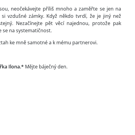
 jsou, neočekávejte příliš mnoho a zaměřte se jen na
 si vzdušné zámky. Když někdo tvrdí, že je jiný než
tejný. Nezačínejte pět věcí najednou, protože pak
e se na systematičnost.
 vztah ke mně samotné a k mému partnerovi.
ářka Ilona.*
Mějte báječný den.