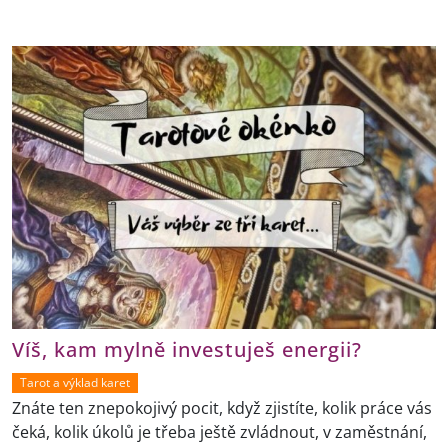
Víš, kam mylně investuješ energii?
Tarot a výklad karet
Znáte ten znepokojivý pocit, když zjistíte, kolik práce vás
čeká, kolik úkolů je třeba ještě zvládnout, v zaměstnání,