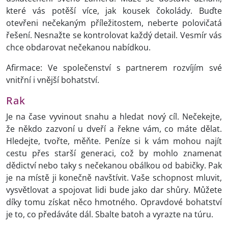
které vás potěší více, jak kousek čokolády. Buďte
otevřeni nečekaným příležitostem, neberte polovičatá
řešení. Nesnažte se kontrolovat každý detail. Vesmír vás
chce obdarovat nečekanou nabídkou.
Afirmace: Ve společenství s partnerem rozvíjím své
vnitřní i vnější bohatství.
Rak
Je na čase vyvinout snahu a hledat nový cíl. Nečekejte,
že někdo zazvoní u dveří a řekne vám, co máte dělat.
Hledejte, tvořte, měňte. Peníze si k vám mohou najít
cestu přes starší generaci, což by mohlo znamenat
dědictví nebo taky s nečekanou obálkou od babičky. Pak
je na místě ji konečně navštívit. Vaše schopnost mluvit,
vysvětlovat a spojovat lidi bude jako dar shůry. Můžete
díky tomu získat něco hmotného. Opravdové bohatství
je to, co předáváte dál. Sbalte batoh a vyrazte na túru.