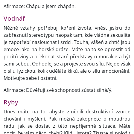
Afirmace: Chápu a jsem chápán.
Vodnář
Něžné vztahy potřebují koření života, vnést jiskru do
zabřeznutí stereotypu naopak tam, kde vládne sexualita
je zapotřebí naslouchat i srdci. Touha, vášeň a chtíč jsou
emoce jako na horské dráze. Máte na to se oprostit od
pocitů viny a překonat staré představy o morálce a být
sami sebou. Odhodlej se a projevte svou sílu. Nejde však
o sílu fyzickou, kolik uděláte kliků, ale o sílu emocionální.
Motivujte sebe i ostatní.
Afirmace: Důvěřuji své schopnosti zůstat silná/ý.
Ryby
Dnes máte na to, abyste změnili destruktivní vzorce
chování i myšlení. Pak možná zakopnete o moudrou
radu, jak se dostat z této nepříjemné situace. Máte
pocit, že vám něco chybí? Klid, jistota? Zkuste si položit