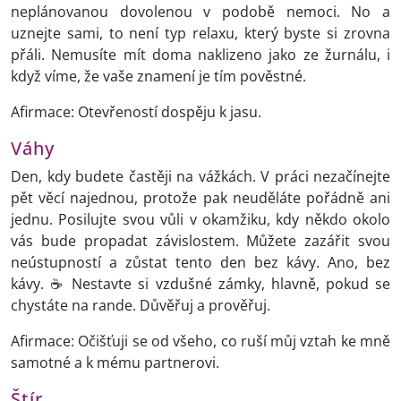
neplánovanou dovolenou v podobě nemoci. No a
uznejte sami, to není typ relaxu, který byste si zrovna
přáli. Nemusíte mít doma naklizeno jako ze žurnálu, i
když víme, že vaše znamení je tím pověstné.
Afirmace: Otevřeností dospěju k jasu.
Váhy
Den, kdy budete častěji na vážkách. V práci nezačínejte
pět věcí najednou, protože pak neuděláte pořádně ani
jednu. Posilujte svou vůli v okamžiku, kdy někdo okolo
vás bude propadat závislostem. Můžete zazářit svou
neústupností a zůstat tento den bez kávy. Ano, bez
kávy. ☕ Nestavte si vzdušné zámky, hlavně, pokud se
chystáte na rande. Důvěřuj a prověřuj.
Afirmace: Očišťuji se od všeho, co ruší můj vztah ke mně
samotné a k mému partnerovi.
Štír