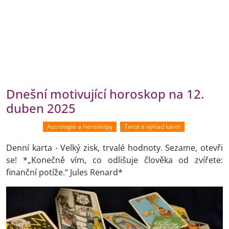
Dnešní motivující horoskop na 12.
duben 2025
Astrologie a horoskopy
Tarot a výklad karet
Denní karta - Velký zisk, trvalé hodnoty. Sezame, otevři
se! *„Konečně vím, co odlišuje člověka od zvířete:
finanční potíže.“ Jules Renard*