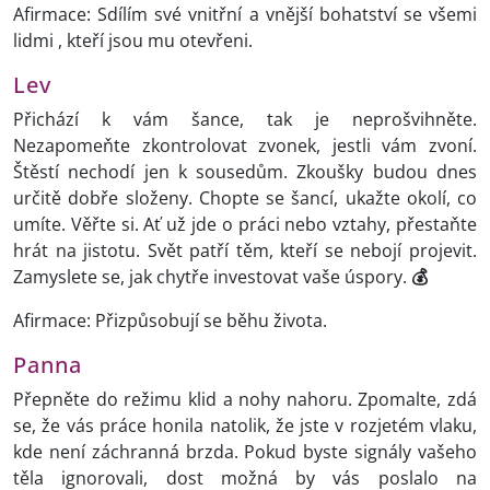
Afirmace: Sdílím své vnitřní a vnější bohatství se všemi
lidmi , kteří jsou mu otevřeni.
Lev
Přichází k vám šance, tak je neprošvihněte.
Nezapomeňte zkontrolovat zvonek, jestli vám zvoní.
Štěstí nechodí jen k sousedům. Zkoušky budou dnes
určitě dobře složeny. Chopte se šancí, ukažte okolí, co
umíte. Věřte si. Ať už jde o práci nebo vztahy, přestaňte
hrát na jistotu. Svět patří těm, kteří se nebojí projevit.
Zamyslete se, jak chytře investovat vaše úspory.
💰
Afirmace: Přizpůsobují se běhu života.
Panna
Přepněte do režimu klid a nohy nahoru. Zpomalte, zdá
se, že vás práce honila natolik, že jste v rozjetém vlaku,
kde není záchranná brzda. Pokud byste signály vašeho
těla ignorovali, dost možná by vás poslalo na