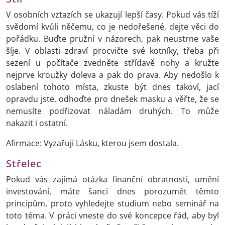
V osobních vztazích se ukazují lepší časy. Pokud vás tíží
svědomí kvůli něčemu, co je nedořešené, dejte věci do
pořádku. Buďte pružní v názorech, pak neustrne vaše
šíje. V oblasti zdraví procvičte své kotníky, třeba při
sezení u počítače zvedněte střídavě nohy a kružte
nejprve kroužky doleva a pak do prava. Aby nedošlo k
oslabení tohoto místa, zkuste být dnes takoví, jací
opravdu jste, odhoďte pro dnešek masku a věřte, že se
nemusíte podřizovat náladám druhých. To může
nakazit i ostatní.
Afirmace: Vyzařuji Lásku, kterou jsem dostala.
Střelec
Pokud vás zajímá otázka finanční obratnosti, umění
investování, máte šanci dnes porozumět těmto
principům, proto vyhledejte studium nebo seminář na
toto téma. V práci vneste do své koncepce řád, aby byl