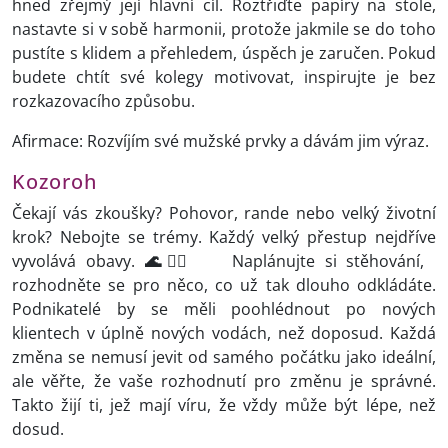
hned zřejmý její hlavní cíl. Roztřiďte papíry na stole,
nastavte si v sobě harmonii, protože jakmile se do toho
pustíte s klidem a přehledem, úspěch je zaručen. Pokud
budete chtít své kolegy motivovat, inspirujte je bez
rozkazovacího způsobu.
Afirmace: Rozvíjím své mužské prvky a dávám jim výraz.
Kozoroh
Čekají vás zkoušky? Pohovor, rande nebo velký životní
krok? Nebojte se trémy. Každý velký přestup nejdříve
vyvolává obavy.
🌊🚣‍♂️
Naplánujte si stěhování,
rozhodněte se pro něco, co už tak dlouho odkládáte.
Podnikatelé by se měli poohlédnout po nových
klientech v úplně nových vodách, než doposud. Každá
změna se nemusí jevit od samého počátku jako ideální,
ale věřte, že vaše rozhodnutí pro změnu je správné.
Takto žijí ti, jež mají víru, že vždy může být lépe, než
dosud.