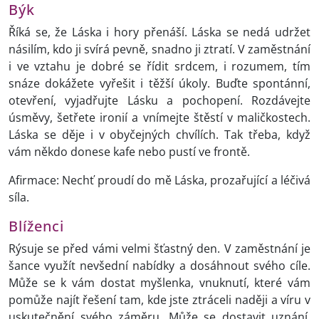
Býk
Říká se, že Láska i hory přenáší. Láska se nedá udržet
násilím, kdo ji svírá pevně, snadno ji ztratí. V zaměstnání
i ve vztahu je dobré se řídit srdcem, i rozumem, tím
snáze dokážete vyřešit i těžší úkoly. Buďte spontánní,
otevření, vyjadřujte Lásku a pochopení. Rozdávejte
úsměvy, šetřete ironií a vnímejte štěstí v maličkostech.
Láska se děje i v obyčejných chvílích. Tak třeba, když
vám někdo donese kafe nebo pustí ve frontě.
Afirmace: Nechť proudí do mě Láska, prozařující a léčivá
síla.
Blíženci
Rýsuje se před vámi velmi šťastný den. V zaměstnání je
šance využít nevšední nabídky a dosáhnout svého cíle.
Může se k vám dostat myšlenka, vnuknutí, které vám
pomůže najít řešení tam, kde jste ztráceli naději a víru v
uskutečnění svého záměru. Může se dostavit uznání,