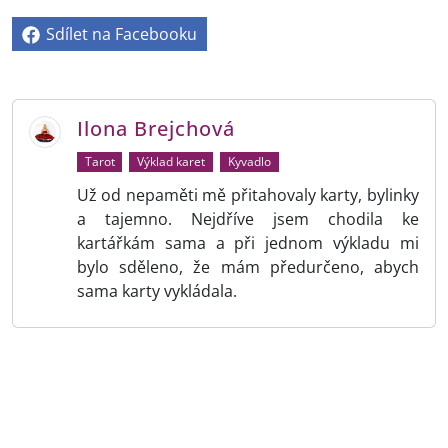
Sdílet na Facebooku
Ilona Brejchová
Tarot
Výklad karet
Kyvadlo
Už od nepaměti mě přitahovaly karty, bylinky
a tajemno. Nejdříve jsem chodila ke
kartářkám sama a při jednom výkladu mi
bylo sděleno, že mám předurčeno, abych
sama karty vykládala.