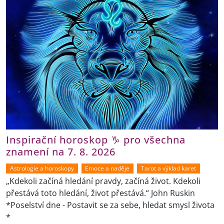
Inspirační horoskop ♑ pro všechna
znamení na 7. 8. 2026
Astrologie a horoskopy
Emoce a naděje
Tarot a výklad karet
„Kdekoli začíná hledání pravdy, začíná život. Kdekoli
přestává toto hledání, život přestává.“ John Ruskin
*Poselství dne - Postavit se za sebe, hledat smysl života
*