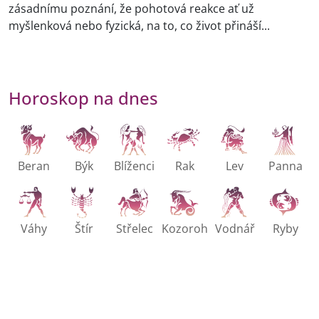
zásadnímu poznání, že pohotová reakce ať už
myšlenková nebo fyzická, na to, co život přináší...
Horoskop na dnes
Beran
Býk
Blíženci
Rak
Lev
Panna
Váhy
Štír
Střelec
Kozoroh
Vodnář
Ryby