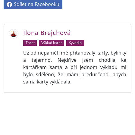
Sdílet na Facebooku
Ilona Brejchová
Tarot
Výklad karet
Kyvadlo
Už od nepaměti mě přitahovaly karty, bylinky
a tajemno. Nejdříve jsem chodila ke
kartářkám sama a při jednom výkladu mi
bylo sděleno, že mám předurčeno, abych
sama karty vykládala.