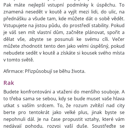
Pak máte nejlepší vstupní podmínky k úspěchu. To
znamená nesedět v koutě a vyjít mezi lidi, do ulic, na
přednášku a všude tam, kde můžete dát o sobě vědět.
Vstupujete na jistou půdu, do prostředí stability. Pokud
je váš sen mít vlastní dům, začněte plánovat, spořit a
dělat vše, abyste se posunuli ke svému cíli. Večer
můžete zhodnotit tento den jako velmi úspěšný, pokud
nebudete sedět v koutě a získáte si kousek svého místa
v tomto světě.
Afirmace: Přizpůsobují se běhu života.
Rak
Budete konfrontováni a vtaženi do menšího souboje. A
to třeba sama se sebou, kdy se bude muset vaše hlava
utkat s vaším srdcem. To, že rozum zvítězí nad city
berte pro tentokrát jako velké plus, jinak byste se
nepohnuli dál. Je na čase propustit vztahy, které vám
nedávají pohodu, rozvoj vaší duše. Soustřeďte se