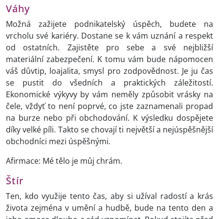
Váhy
Možná zažijete podnikatelský úspěch, budete na
vrcholu své kariéry. Dostane se k vám uznání a respekt
od ostatních. Zajistěte pro sebe a své nejbližší
materiální zabezpečení. K tomu vám bude nápomocen
váš důvtip, loajalita, smysl pro zodpovědnost. Je ju čas
se pustit do všedních a praktických záležitostí.
Ekonomické výkyvy by vám neměly způsobit vrásky na
čele, vždyť to není poprvé, co jste zaznamenali propad
na burze nebo při obchodování. K výsledku dospějete
díky velké píli. Takto se chovají ti největší a nejúspěšnější
obchodníci mezi úspěšnými.
Afirmace: Mé tělo je můj chrám.
Štír
Ten, kdo využije tento čas, aby si užíval radostí a krás
života zejména v umění a hudbě, bude na tento den a