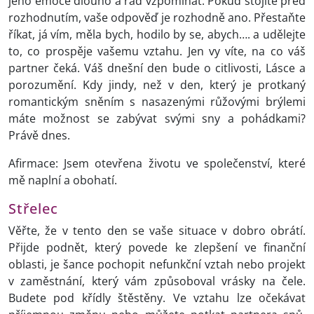
jeho emoce dlouho a rád vzpomínat. Pokud stojíte před
rozhodnutím, vaše odpověď je rozhodně ano. Přestaňte
říkat, já vím, měla bych, hodilo by se, abych…. a udělejte
to, co prospěje vašemu vztahu. Jen vy víte, na co váš
partner čeká. Váš dnešní den bude o citlivosti, Lásce a
porozumění. Kdy jindy, než v den, který je protkaný
romantickým sněním s nasazenými růžovými brýlemi
máte možnost se zabývat svými sny a pohádkami?
Právě dnes.
Afirmace: Jsem otevřena životu ve společenství, které
mě naplní a obohatí.
Střelec
Věřte, že v tento den se vaše situace v dobro obrátí.
Přijde podnět, který povede ke zlepšení ve finanční
oblasti, je šance pochopit nefunkční vztah nebo projekt
v zaměstnání, který vám způsoboval vrásky na čele.
Budete pod křídly štěstěny. Ve vztahu lze očekávat