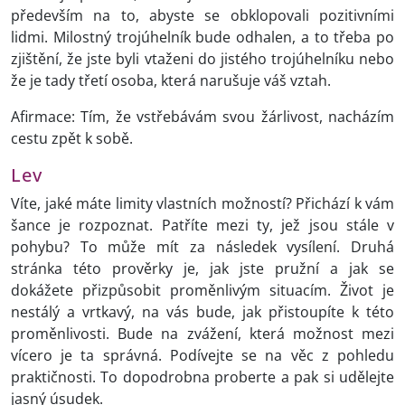
především na to, abyste se obklopovali pozitivními
lidmi. Milostný trojúhelník bude odhalen, a to třeba po
zjištění, že jste byli vtaženi do jistého trojúhelníku nebo
že je tady třetí osoba, která narušuje váš vztah.
Afirmace: Tím, že vstřebávám svou žárlivost, nacházím
cestu zpět k sobě.
Lev
Víte, jaké máte limity vlastních možností? Přichází k vám
šance je rozpoznat. Patříte mezi ty, jež jsou stále v
pohybu? To může mít za následek vysílení. Druhá
stránka této prověrky je, jak jste pružní a jak se
dokážete přizpůsobit proměnlivým situacím. Život je
nestálý a vrtkavý, na vás bude, jak přistoupíte k této
proměnlivosti. Bude na zvážení, která možnost mezi
vícero je ta správná. Podívejte se na věc z pohledu
praktičnosti. To dopodrobna proberte a pak si udělejte
jasný úsudek.