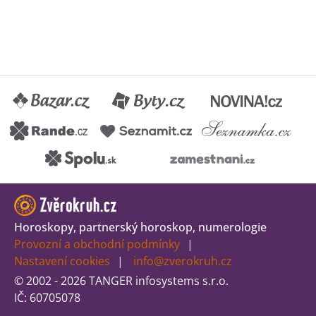
Horoskopy, partnerský horoskop, numerologie
Provozní a obchodní podmínky
Nastavení cookies
info@zverokruh.cz
© 2002 - 2026 TANGER infosystems s.r.o.
IČ: 60705078