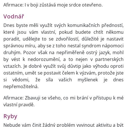
Afirmace: I v boji zůstává moje srdce otevřeno.
Vodnář
Dnes byste měli využít svých komunikačních předností,
které jsou vám vlastní, pokud budete chtít někomu
poradit, udělejte to se zdvořilostí, důležité je nastavit
správnou míru, aby se z toho nestal syndrom nápomoci
druhým. Pozor však na nepřiměřeně ostrý jazyk, mohl
by vést k nedorozumění, a to nejen v partnerských
vztazích. Je dobré využít svůj důvtip jako výhodu oproti
ostatním, umět se postavit čelem k výzvám, protože jste
si vědomi, že síla vašich myšlenek je dnes
nepřemožitelná.
Afirmace: Zbavuji se všeho, co mi brání v přístupu k mé
vlastní pravdě.
Ryby
Nebude vám činit žádný problém vyvinout aktivitu a být