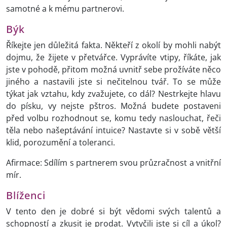
samotné a k mému partnerovi.
Býk
Říkejte jen důležitá fakta. Někteří z okolí by mohli nabýt
dojmu, že žijete v přetvářce. Vyprávíte vtipy, říkáte, jak
jste v pohodě, přitom možná uvnitř sebe prožíváte něco
jiného a nastavili jste si nečitelnou tvář. To se může
týkat jak vztahu, kdy zvažujete, co dál? Nestrkejte hlavu
do písku, vy nejste pštros. Možná budete postaveni
před volbu rozhodnout se, komu tedy naslouchat, řeči
těla nebo našeptávání intuice? Nastavte si v sobě větší
klid, porozumění a toleranci.
Afirmace: Sdílím s partnerem svou průzračnost a vnitřní
mír.
Blíženci
V tento den je dobré si být vědomi svých talentů a
schopností a zkusit je prodat. Vytyčili jste si cíl a úkol?