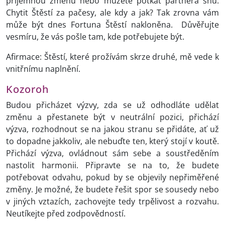
příjemnou změnu nebo můžete potkat partnera snů.
Chytit Štěstí za pačesy, ale kdy a jak? Tak zrovna vám
může být dnes Fortuna Štěstí nakloněna. Důvěřujte
vesmíru, že vás pošle tam, kde potřebujete být.
Afirmace: Štěstí, které prožívám skrze druhé, mě vede k
vnitřnímu naplnění.
Kozoroh
Budou přicházet výzvy, zda se už odhodláte udělat
změnu a přestanete být v neutrální pozici, přichází
výzva, rozhodnout se na jakou stranu se přidáte, ať už
to dopadne jakkoliv, ale nebuďte ten, který stojí v koutě.
Přichází výzva, ovládnout sám sebe a soustředěním
nastolit harmonii. Připravte se na to, že budete
potřebovat odvahu, pokud by se objevily nepřiměřené
změny. Je možné, že budete řešit spor se sousedy nebo
v jiných vztazích, zachovejte tedy trpělivost a rozvahu.
Neutíkejte před zodpovědností.