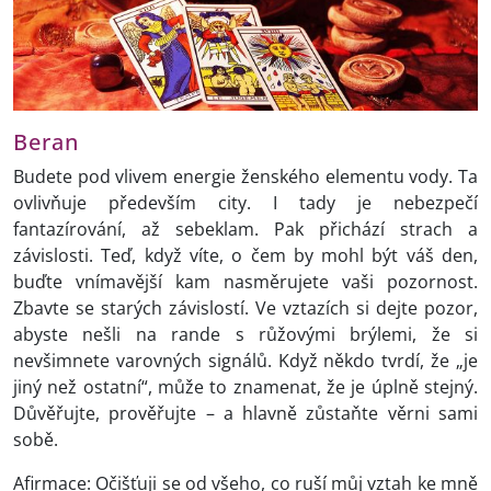
Beran
Budete pod vlivem energie ženského elementu vody. Ta
ovlivňuje především city. I tady je nebezpečí
fantazírování, až sebeklam. Pak přichází strach a
závislosti. Teď, když víte, o čem by mohl být váš den,
buďte vnímavější kam nasměrujete vaši pozornost.
Zbavte se starých závislostí. Ve vztazích si dejte pozor,
abyste nešli na rande s růžovými brýlemi, že si
nevšimnete varovných signálů. Když někdo tvrdí, že „je
jiný než ostatní“, může to znamenat, že je úplně stejný.
Důvěřujte, prověřujte – a hlavně zůstaňte věrni sami
sobě.
Afirmace: Očišťuji se od všeho, co ruší můj vztah ke mně