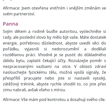
Afirmace: Jsem otevřena vnitřním i vnějším změnám ve
svém partnerství.
Panna
Svým dětem a rodině buďte autoritou, vyslechněte si
rady, ale poslední slovo by mělo být vaše. Máte dostatek
energie, potřebnou důslednost, abyste uvedli věci do
pořádku, vyjasnili si nedorozumění a dodělali
rozdělanou práci. Vhodné je se pustit do důkladného
úklidu bytu, zaplatit čekající účty. Rozvázejte poměr s
nezpracovanými vazbami na otce. V oblasti zdraví
naslouchejte fyzickému tělu, možná vysílá signály, že
přespříliš pracujete nebo jste si nastavili vysoký,
zátěžový trénink, abyste rychle shodili to, co jste přes
zimu nabrali, avšak všeho s mírou.
Afirmace: Vše mám pod kontrolou a dosahuji svého cíle.