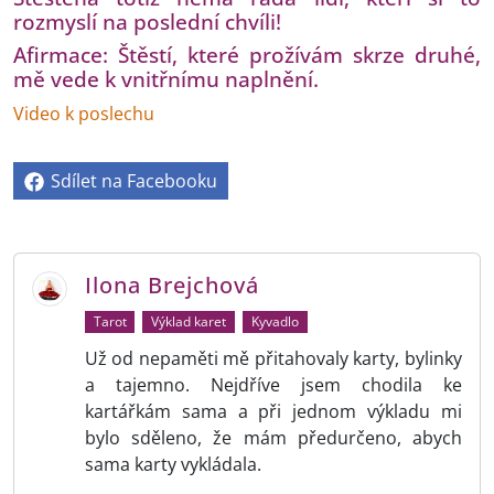
rozmyslí na poslední chvíli!
Afirmace: Štěstí, které prožívám skrze druhé,
mě vede k vnitřnímu naplnění.
Video k poslechu
Sdílet na Facebooku
Ilona Brejchová
Tarot
Výklad karet
Kyvadlo
Už od nepaměti mě přitahovaly karty, bylinky
a tajemno. Nejdříve jsem chodila ke
kartářkám sama a při jednom výkladu mi
bylo sděleno, že mám předurčeno, abych
sama karty vykládala.