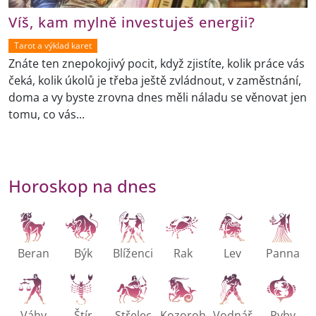
Víš, kam mylně investuješ energii?
Tarot a výklad karet
Znáte ten znepokojivý pocit, když zjistíte, kolik práce vás
čeká, kolik úkolů je třeba ještě zvládnout, v zaměstnání,
doma a vy byste zrovna dnes měli náladu se věnovat jen
tomu, co vás...
Horoskop na dnes
Beran
Býk
Blíženci
Rak
Lev
Panna
Váhy
Štír
Střelec
Kozoroh
Vodnář
Ryby