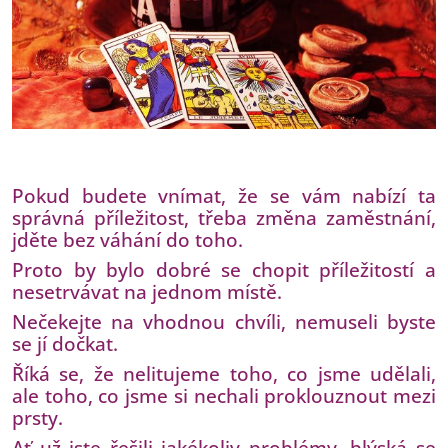
Pokud budete vnímat, že se vám nabízí ta
správná příležitost, třeba změna zaměstnání,
jděte bez váhání do toho.
Proto by bylo dobré se chopit příležitostí a
nesetrvávat na jednom místě.
Nečekejte na vhodnou chvíli, nemuseli byste
se jí dočkat.
Říká se, že nelitujeme toho, co jsme udělali,
ale toho, co jsme si nechali proklouznout mezi
prsty.
Ať už jste řešili jakékoliv problémy, blýská se