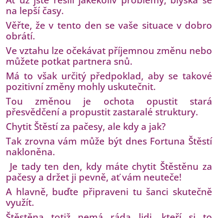
na lepší časy.
Věřte, že v tento den se vaše situace v dobro
obrátí.
Ve vztahu lze očekávat příjemnou změnu nebo
můžete potkat partnera snů.
Má to však určitý předpoklad, aby se takové
pozitivní změny mohly uskutečnit.
Tou změnou je ochota opustit stará
přesvědčení a propustit zastaralé struktury.
Chytit Štěstí za pačesy, ale kdy a jak?
Tak zrovna vám může být dnes Fortuna Štěstí
nakloněna.
Je tady ten den, kdy máte chytit Štěstěnu za
pačesy a držet ji pevně, ať vám neuteče!
A hlavně, buďte připraveni tu šanci skutečně
využít.
Štěstěna totiž nemá ráda lidi, kteří si to