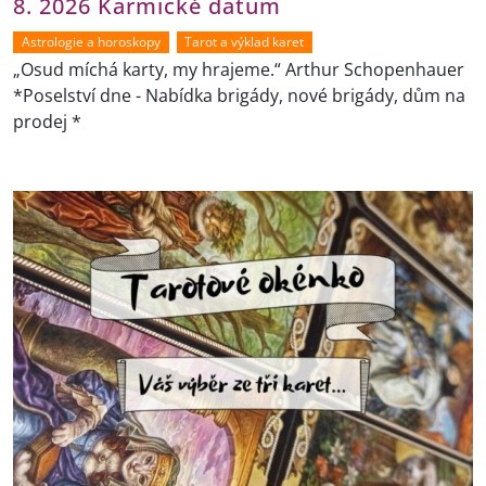
8. 2026 Karmické datum
Astrologie a horoskopy
Tarot a výklad karet
„Osud míchá karty, my hrajeme.“ Arthur Schopenhauer
*Poselství dne - Nabídka brigády, nové brigády, dům na
prodej *