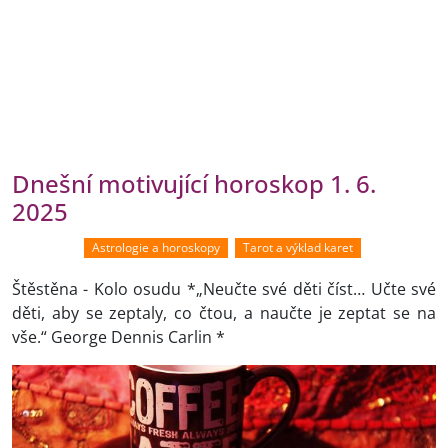
Dnešní motivující horoskop 1. 6.
2025
Astrologie a horoskopy
Tarot a výklad karet
Štěstěna - Kolo osudu *„Neučte své děti číst… Učte své
děti, aby se zeptaly, co čtou, a naučte je zeptat se na
vše.“ George Dennis Carlin *