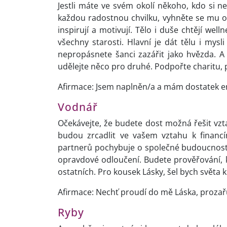
Jestli máte ve svém okolí někoho, kdo si neu
každou radostnou chvilku,
vyhněte se mu ob
inspirují a motivují.
Tělo i duše chtějí welln
všechny starosti. Hlavní je dát tělu i mysli
nepropásnete šanci zazářit jako hvězda. A
udělejte něco pro druhé. Podpořte charitu
Afirmace: Jsem naplněn/a a mám dostatek e
Vodnář
Očekávejte, že budete dost možná řešit vzt
budou zrcadlit ve vašem vztahu k financ
partnerů pochybuje o společné budoucnost
opravdové odloučení. Budete prověřování, ka
ostatních. Pro kousek Lásky, šel bych světa k
Afirmace: Nechť proudí do mě Láska, prozařují
Ryby