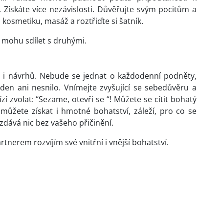
 Získáte více nezávislosti. Důvěřujte svým pocitům a
 kosmetiku, masáž a roztřiďte si šatník.
y mohu sdílet s druhými.
ů i návrhů. Nebude se jednat o každodenní podněty,
den ani nesnilo. Vnímejte zvyšující se sebedůvěru a
ízí zvolat: “Sezame, otevři se “! Můžete se cítit bohatý
 můžete získat i hmotné bohatství, záleží, pro co se
zdává nic bez vašeho přičinění.
tnerem rozvíjím své vnitřní i vnější bohatství.