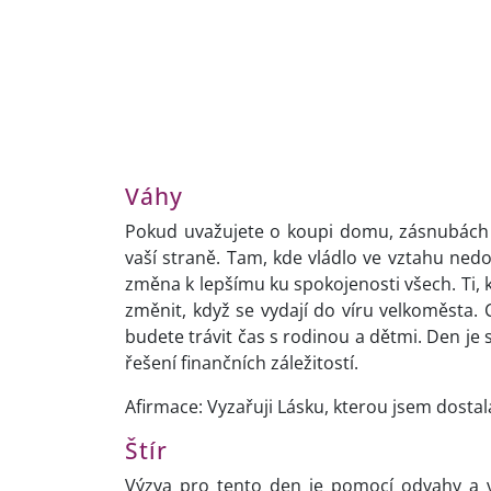
Váhy
Pokud uvažujete o koupi domu, zásnubách 
vaší straně. Tam, kde vládlo ve vztahu ne
změna k lepšímu ku spokojenosti všech. Ti, 
změnit, když se vydají do víru velkoměsta.
budete trávit čas s rodinou a dětmi. Den je 
řešení finančních záležitostí.
Afirmace: Vyzařuji Lásku, kterou jsem dostal
Štír
Výzva pro tento den je pomocí odvahy a v