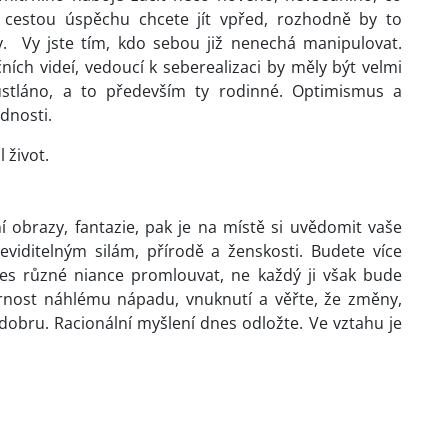
u cestou úspěchu chcete jít vpřed, rozhodně by to
ly. Vy jste tím, kdo sebou již nenechá manipulovat.
ích videí, vedoucí k seberealizaci by měly být velmi
stláno, a to především ty rodinné. Optimismus a
ednosti.
 život.
 obrazy, fantazie, pak je na místě si uvědomit vaše
eviditelným silám, přírodě a ženskosti. Budete více
přes různé niance promlouvat, ne každý ji však bude
ornost náhlému nápadu, vnuknutí a věřte, že změny,
dobru. Racionální myšlení dnes odložte. Ve vztahu je