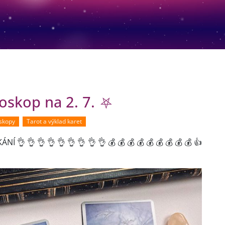
roskop na 2. 7. ⛧
oskopy
Tarot a výklad karet
 👌 👌 👌 👌 👌 👌 👌 👌 💰 💰 💰 💰 💰 💰 💰 💰 💰 👍