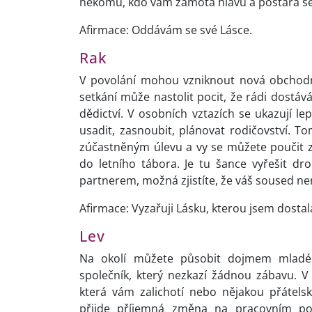
někomu, kdo vám zamotá hlavu a postará se 
Afirmace: Oddávám se své Lásce.
Rak
V povolání mohou vzniknout nová obchodní
setkání může nastolit pocit, že rádi dostáv
dědictví. V osobních vztazích se ukazují le
usadit, zasnoubit, plánovat rodičovství. 
zúčastněným úlevu a vy se můžete poučit z 
do letního tábora. Je tu šance vyřešit d
partnerem, možná zjistíte, že váš soused 
Afirmace: Vyzařuji Lásku, kterou jsem dostal
Lev
Na okolí můžete působit dojmem mladé
společník, který nezkazí žádnou zábavu. V
která vám zalichotí nebo nějakou přátels
přijde příjemná změna na pracovním po