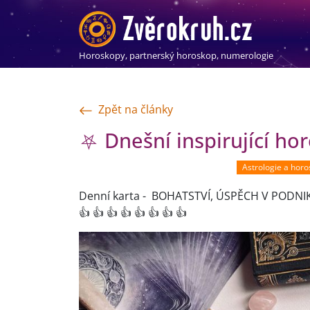
Horoskopy, partnerský horoskop, numerologie
Zpět na články
⛧ Dnešní inspirující ho
Astrologie a hor
Denní karta - BOHATSTVÍ, ÚSPĚCH V PODNIKÁNÍ 
👍 👍 👍 👍 👍 👍 👍 👍