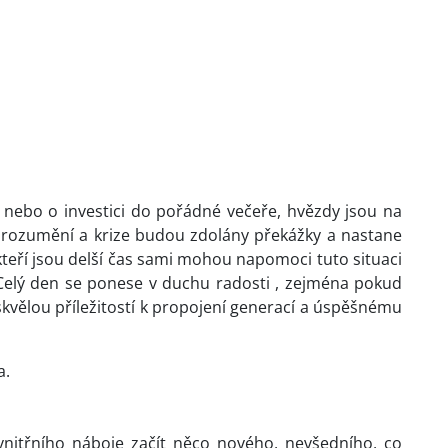
nebo o investici do pořádné večeře, hvězdy jsou na
dorozumění a krize budou zdolány překážky a nastane
kteří jsou delší čas sami mohou napomoci tuto situaci
 Celý den se ponese v duchu radosti , zejména pokud
skvělou příležitostí k propojení generací a úspěšnému
a.
nitřního náboje začít něco nového, nevšedního, co