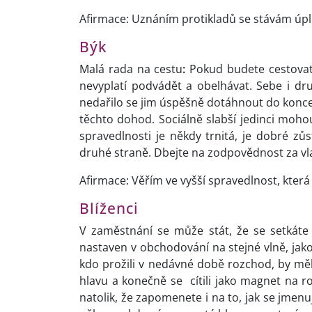
Afirmace: Uznáním protikladů se stávám úp
Býk
Malá rada na cestu
:
Pokud budete cestovat
nevyplatí podvádět a obelhávat. Sebe i druh
nedařilo se jim úspěšně dotáhnout do konce
těchto dohod. Sociálně slabší jedinci moho
spravedlnosti je někdy trnitá, je dobré zůs
druhé straně. Dbejte na zodpovědnost za vl
Afirmace: Věřím ve vyšší spravedlnost, která
Blíženci
V zaměstnání se může stát, že se setkát
nastaven v obchodování na stejné vlně, jako j
kdo prožili v nedávné době rozchod, by měli
hlavu a konečně se cítili jako magnet na 
natolik, že zapomenete i na to, jak se jmenu