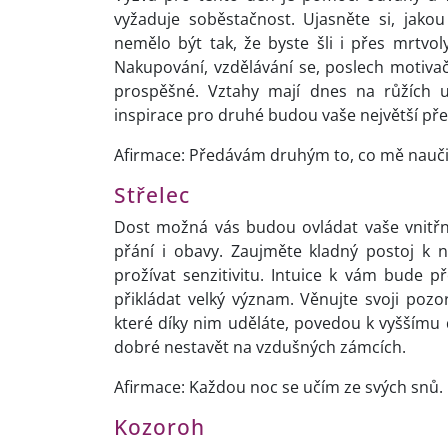
vyžaduje soběstačnost. Ujasněte si, jako
nemělo být tak, že byste šli i přes mrtvo
Nakupování, vzdělávání se, poslech motivačn
prospěšné. Vztahy mají dnes na růžích u
inspirace pro druhé budou vaše největší př
Afirmace: Předávám druhým to, co mě naučil
Střelec
Dost možná vás budou ovládat vaše vnitřní
přání i obavy. Zaujměte kladný postoj k n
prožívat senzitivitu. Intuice k vám bude 
přikládat velký význam. Věnujte svoji poz
které díky nim uděláte, povedou k vyššímu 
dobré nestavět na vzdušných zámcích.
Afirmace: Každou noc se učím ze svých snů.
Kozoroh