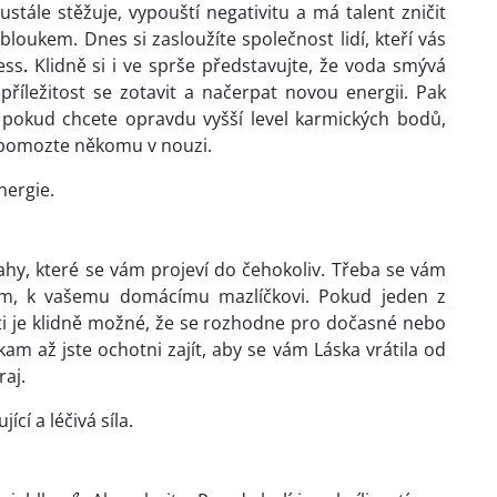
stále stěžuje, vypouští negativitu a má talent zničit
loukem. Dnes si zasloužíte společnost lidí, kteří vás
ess
.
Klidně si i ve sprše představujte, že voda smývá
 příležitost se zotavit a načerpat novou energii. Pak
 pokud chcete opravdu vyšší level karmických bodů,
, pomozte někomu v nouzi.
nergie.
ahy, které se vám projeví do čehokoliv. Třeba se vám
ím, k vašemu domácímu mazlíčkovi. Pokud jeden z
i je klidně možné, že se rozhodne pro dočasné nebo
m až jste ochotni zajít, aby se vám Láska vrátila od
raj.
cí a léčivá síla.