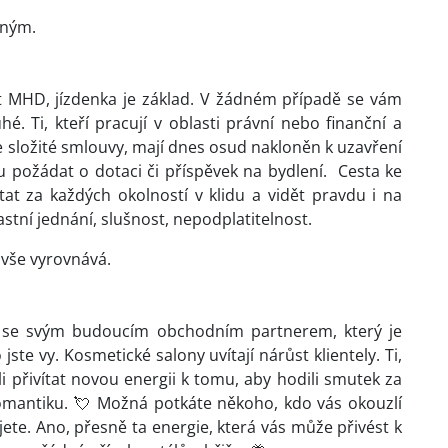
lným.
 MHD, jízdenka je základ. V žádném případě se vám
é. Ti, kteří pracují v oblasti právní nebo finanční a
 složité smlouvy, mají dnes osud nakloněn k uzavření
u požádat o dotaci či příspěvek na bydlení. Cesta ke
tat za každých okolností v klidu a vidět pravdu i na
astní jednání, slušnost, nepodplatitelnost.
 vše vyrovnává.
e se svým budoucím obchodním partnerem, který je
ste vy. Kosmetické salony uvítají nárůst klientely. Ti,
 přivítat novou energii k tomu, aby hodili smutek za
romantiku. 💘 Možná potkáte někoho, kdo vás okouzlí
jete. Ano, přesně ta energie, která vás může přivést k