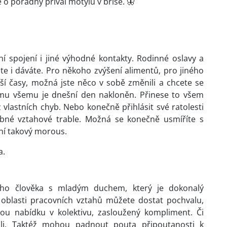
o pořádný příval motýlů v břiše. 🦋
 spojení i jiné výhodné kontakty. Rodinné oslavy a
áte i dáváte. Pro někoho zvýšení alimentů, pro jiného
pší časy, možná jste něco v sobě změnili a chcete se
Tomu všemu je dnešní den nakloněn. Přinese to všem
vlastních chyb. Nebo konečně přihlásit své ratolesti
robné vztahové trable. Možná se konečně usmíříte s
není takový morous.
a.
ho člověka s mladým duchem, který je dokonalý
 oblasti pracovních vztahů můžete dostat pochvalu,
kou nabídku v kolektivu, zasloužený kompliment. Či
li. Taktéž mohou padnout pouta připoutanosti k