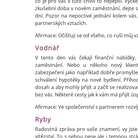
co je pro vás v tuto chvíli to nejlepší. Vyč
zkušební doba v novém zaměstnání, dejte si 
dní. Pozor na nepoctivé jednání kolem vás
partnerských vztazích.
Afirmace: Očišťuji se od všeho, co ruší můj
Vodnář
V tento den vás čekají finanční nabídk
zaměstnání. Nebo u někoho nový klient 
zabezpečení jako například dobře promyšle
schválení hypotéky na nové bydlení. Přího
dosah a aby mohly přijít a začít se realizova
bez vás. Některé cesty jak k vám má přijít ú
Afirmace: Ve společenství s partnerem rozvíjí
Ryby
Radostná zpráva pro vaše znamení, vy jste
vítězství. To s sebou nese ale i temnou strá