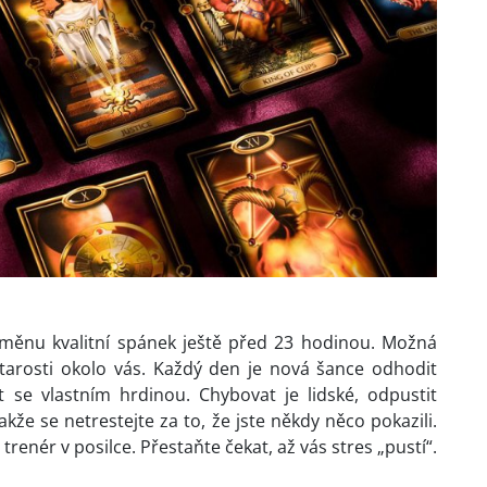
odměnu kvalitní spánek ještě před 23 hodinou. Možná
starosti okolo vás. Každý den je nová šance odhodit
t se vlastním hrdinou. Chybovat je lidské, odpustit
kže se netrestejte za to, že jste někdy něco pokazili.
trenér v posilce. Přestaňte čekat, až vás stres „pustí“.