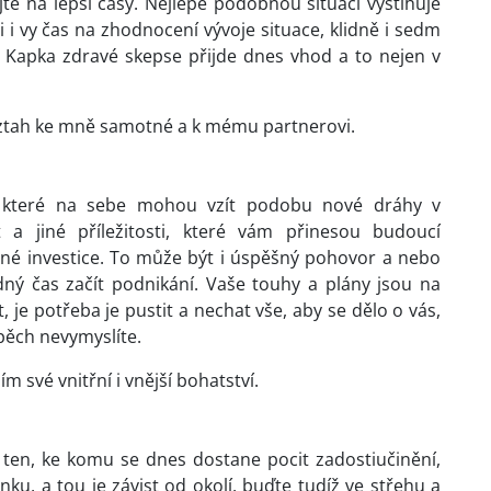
kejte na lepší časy. Nejlépe podobnou situaci vystihuje
i vy čas na zhodnocení vývoje situace, klidně i sedm
. Kapka zdravé skepse přijde dnes vhod a to nejen v
 vztah ke mně samotné a k mému partnerovi.
y, které na sebe mohou vzít podobu nové dráhy v
a jiné příležitosti, které vám přinesou budoucí
né investice. To může být i úspěšný pohovor a nebo
dný čas začít podnikání. Vaše touhy a plány jsou na
t, je potřeba je pustit a nechat vše, aby se dělo o vás,
spěch nevymyslíte.
m své vnitřní i vnější bohatství.
 ten, ke komu se dnes dostane pocit zadostiučinění,
nku, a tou je závist od okolí, buďte tudíž ve střehu a