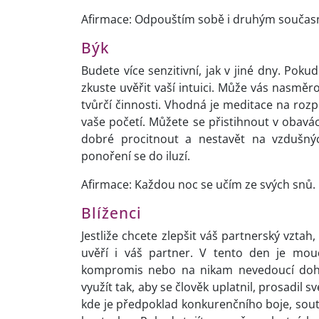
Afirmace: Odpouštím sobě i druhým současné
Býk
Budete více senzitivní, jak v jiné dny. Pok
zkuste uvěřit vaší intuici. Může vás nasmě
tvůrčí činnosti. Vhodná je meditace na rozp
vaše početí. Můžete se přistihnout v obavách
dobré procitnout a nestavět na vzdušný
ponoření se do iluzí.
Afirmace: Každou noc se učím ze svých snů.
Blíženci
Jestliže chcete zlepšit váš partnerský vztah,
uvěří i váš partner. V tento den je moud
kompromis nebo na nikam nevedoucí dohad
využít tak, aby se člověk uplatnil, prosadil 
kde je předpoklad konkurenčního boje, soutěž