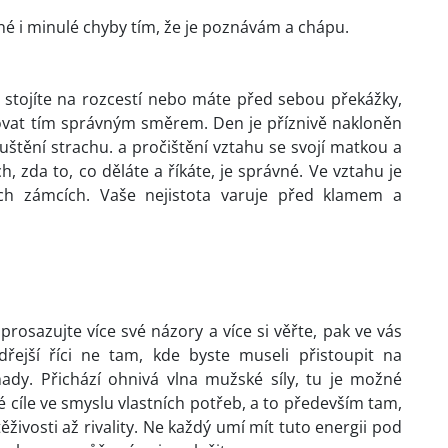
 i minulé chyby tím, že je poznávám a chápu.
ud stojíte na rozcestí nebo máte před sebou překážky,
rovat tím správným směrem. Den je příznivě nakloněn
uštění strachu. a pročištění vztahu se svojí matkou a
, zda to, co děláte a říkáte, je správné. Ve vztahu je
ch zámcích. Vaše nejistota varuje před klamem a
 prosazujte více své názory a více si věřte, pak ve vás
řejší říci ne tam, kde byste museli přistoupit na
y. Přichází ohnivá vlna mužské síly, tu je možné
své cíle ve smyslu vlastních potřeb, a to především tam,
ivosti až rivality. Ne každý umí mít tuto energii pod