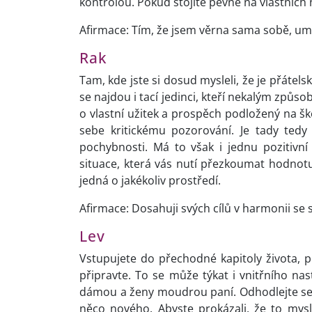
kontrolou. Pokud stojíte pevně na vlastních
Afirmace: Tím, že jsem věrna sama sobě, umo
Rak
Tam, kde jste si dosud mysleli, že je přátels
se najdou i tací jedinci, kteří nekalým způsob
o vlastní užitek a prospěch podložený na š
sebe kritickému pozorování. Je tady ted
pochybnosti. Má to však i jednu pozitivní 
situace, která vás nutí přezkoumat hodnot
jedná o jakékoliv prostředí.
Afirmace: Dosahuji svých cílů v harmonii se
Lev
Vstupujete do přechodné kapitoly života, 
připravte. To se může týkat i vnitřního nas
dámou a ženy moudrou paní. Odhodlejte se k
něco nového. Abyste prokázali, že to mysl