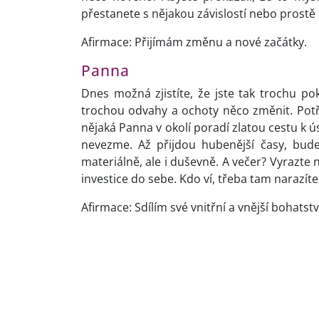
přestanete s nějakou závislostí nebo prostě 
Afirmace: Přijímám změnu a nové začátky.
Panna
Dnes možná zjistíte, že jste tak trochu pok
trochou odvahy a ochoty něco změnit. Potř
nějaká Panna v okolí poradí zlatou cestu k 
nevezme. Až přijdou hubenější časy, bude
materiálně, ale i duševně. A večer? Vyrazte n
investice do sebe. Kdo ví, třeba tam narazíte
Afirmace: Sdílím své vnitřní a vnější bohatstv