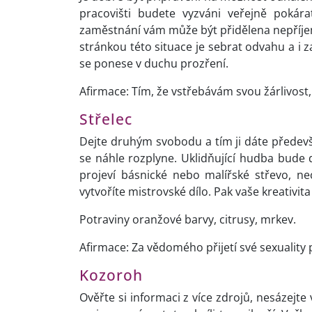
pracovišti budete vyzváni veřejně pokár
zaměstnání vám může být přidělena nepříjem
stránkou této situace je sebrat odvahu a i z
se ponese v duchu prozření.
Afirmace: Tím, že vstřebávám svou žárlivost
Střelec
Dejte druhým svobodu a tím ji dáte předev
se náhle rozplyne. Uklidňující hudba bude 
projeví básnické nebo malířské střevo, n
vytvoříte mistrovské dílo. Pak vaše kreativita 
Potraviny oranžové barvy, citrusy, mrkev.
Afirmace: Za vědomého přijetí své sexuality
Kozoroh
Ověřte si informaci z více zdrojů, nesázejte