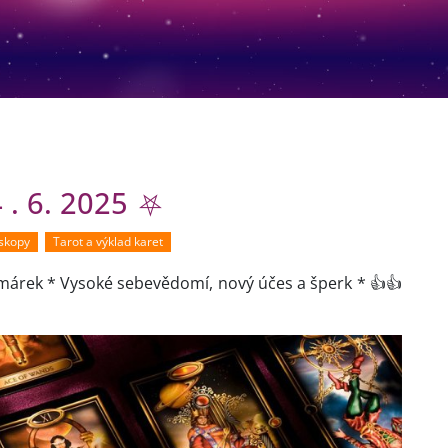
. 6. 2025 ⛧
oskopy
Tarot a výklad karet
omárek * Vysoké sebevědomí, nový účes a šperk * 👍👍