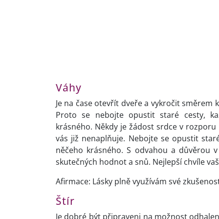
Váhy
Je na čase otevřít dveře a vykročit směrem k
Proto se nebojte opustit staré cesty, k
krásného. Někdy je žádost srdce v rozporu 
vás již nenaplňuje. Nebojte se opustit sta
něčeho krásného. S odvahou a důvěrou v 
skutečných hodnot a snů. Nejlepší chvíle vaš
Afirmace: Lásky plně využívám své zkušenos
Štír
Je dobré být připraveni na možnost odhalení 