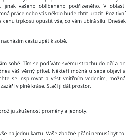
at jinak vašeho oblíbeného podřízeného. V oblasti
ná práce nebo vás někdo bude chtít urazit. Pozitivní
a cenu trpkosti opustit vše, co vám ubírá sílu. Dnešek
, nacházím cestu zpět k sobě.
ším sobě. Tím se podíváte svému strachu do očí a on
dnes váš věrný přítel. Někteří možná u sebe objeví a
echte se inspirovat a vést vnitřním vedením, možná
zazáří v plné kráse. Stačí jí dát prostor.
 prožiju zkušenost proměny a jednoty.
 vše na jednu kartu. Vaše zbožné přání nemusí být to,