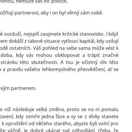
 nohou, nemůže vás nic položit.
žňuji partnerovi, aby i on byl věrný sám sobě.
ké ovzduší, nejspíš zaujmete kritické stanovisko. I když
em dokáží z takové situace vytlouci kapitál, kdy usilují
kodě ostatních. Váš pohled na sebe sama může vést k
y doba, kdy vás mohou obklopovat a trápit značné
stránku této skutečnosti. A tou je očistný vliv této
u a pravdu vašeho lehkomyslného přesvědčení, ať se
 svým partnerem.
po níž následuje velká změna, proto se na ni pomalu
tavení, kdy zemře jedna fáze a vy se z dívky stanete
 oproštění od něčeho starého, abyste byli volní pro
íte vážně, je dobré ukázat své odhodlání, třeba, že