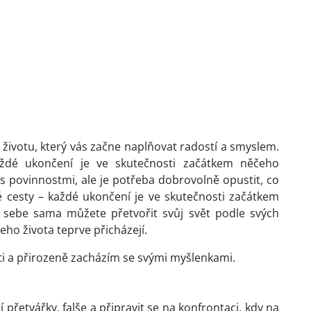
 životu, který vás začne naplňovat radostí a smyslem.
aždé ukončení je ve skutečnosti začátkem něčeho
s povinnostmi, ale je potřeba dobrovolně opustit, co
ré cesty – každé ukončení je ve skutečnosti začátkem
sebe sama můžete přetvořit svůj svět podle svých
eho života teprve přicházejí.
ti a přirozeně zacházím se svými myšlenkami.
přetvářky, falše a připravit se na konfrontaci, kdy na