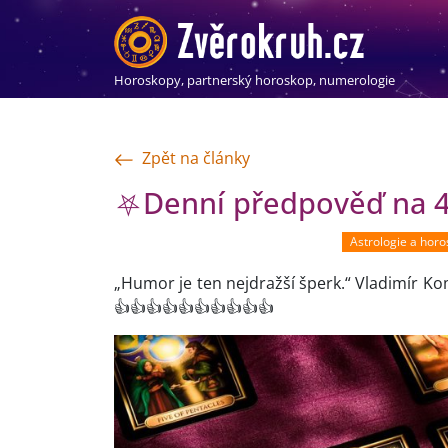
Horoskopy, partnerský horoskop, numerologie
Zpět na články
⛧Denní předpověď na 4 
Astrologie a hor
„Humor je ten nejdražší šperk.“ Vladimír K
👍👍👍👍👍👍👍👍👍👍