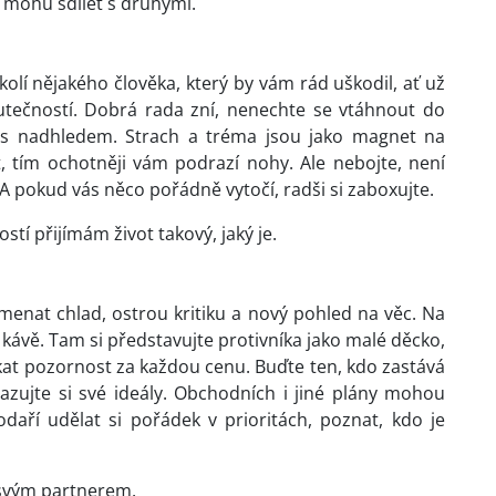
y mohu sdílet s druhými.
olí nějakého člověka, který by vám rád uškodil, ať už
ečností. Dobrá rada zní, nenechte se vtáhnout do
ci s nadhledem. Strach a tréma jsou jako magnet na
, tím ochotněji vám podrazí nohy. Ale nebojte, není
. A pokud vás něco pořádně vytočí, radši si zaboxujte.
stí přijímám život takový, jaký je.
menat chlad, ostrou kritiku a nový pohled na věc. Na
kávě. Tam si představujte protivníka jako malé děcko,
skat pozornost za každou cenu. Buďte ten, kdo zastává
azujte si své ideály. Obchodních i jiné plány mohou
aří udělat si pořádek v prioritách, poznat, kdo je
 svým partnerem.