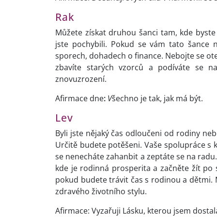
Rak
Můžete získat druhou šanci tam, kde byste r
jste pochybili. Pokud se vám tato šance na
sporech, dohadech o finance. Nebojte se otev
zbavíte starých vzorců a podíváte se na
znovuzrození.
Afirmace dne
:
V
šechno je tak, jak má být.
Lev
Byli jste nějaký čas odloučeni od rodiny neb
Určitě budete potěšeni. Vaše spolupráce s ko
se nenecháte zahanbit a zeptáte se na radu. 
kde je rodinná prosperita a začněte žít po
pokud budete trávit čas s rodinou a dětmi. 
zdravého životního stylu.
Afirmace: Vyzařuji Lásku, kterou jsem dostal