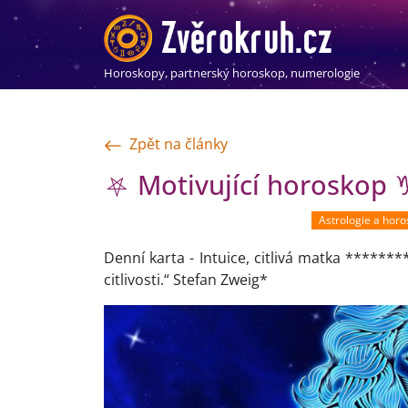
Horoskopy, partnerský horoskop, numerologie
Zpět na články
⛧ Motivující horoskop 
Astrologie a hor
Denní karta - Intuice, citlivá matka *****
citlivosti.“ Stefan Zweig*