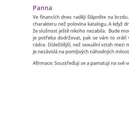
Panna
Ve financích dnes raději šlápněte na brzd
charakteru než polovina katalogu. A když dne
že slušnost ještě nikoho nezabila. Bude moud
je potřeba dodržovat, pak se vám to vrátí 
rádce. Důležitější, než sexuální vztah mezi
je nezávislá na pomíjivých náhodných milos
Afirmace: Soustřeďuji se a pamatuji na své v