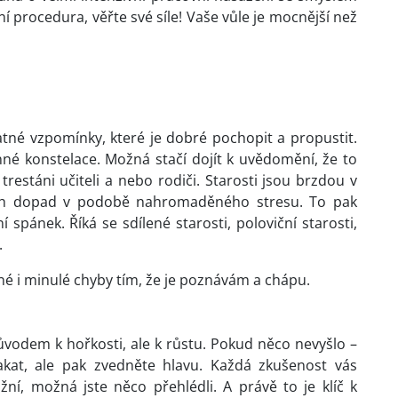
ní procedura, věřte své síle! Vaše vůle je mocnější než
né vzpomínky, které je dobré pochopit a propustit.
 konstelace. Možná stačí dojít k uvědomění, že to
 trestáni učiteli a nebo rodiči. Starosti jsou brzdou v
ejich dopad v podobě nahromaděného stresu. To pak
spánek. Říká se sdílené starosti, poloviční starosti,
.
 i minulé chyby tím, že je poznávám a chápu.
vodem k hořkosti, ale k růstu. Pokud něco nevyšlo –
lakat, ale pak zvedněte hlavu. Každá zkušenost vás
žní, možná jste něco přehlédli. A právě to je klíč k