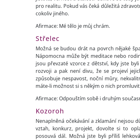
pro realitu. Pokud vás čeká důležitá zdravot
cokoliv jiného.
Afirmace: Mé tělo je můj chrám.
Střelec
Možná se budou drát na povrch nějaké špat
Nápomocna může být meditace nebo rodinné
jsou převzaté vzorce z dětství, kdy jste byli
rozvoji a pak není divu, že se projeví j
způsobuje nespavost, noční můry, nekvalitní 
máte-li možnost si s někým o nich promluvit
Afirmace: Odpouštím sobě i druhým současné
Kozoroh
Nenaplněná očekávání a zklamání nejsou dů
vztah, konkurz, projekt, dovolte si to op
posouvá dál. Možná jste byli příliš lehková