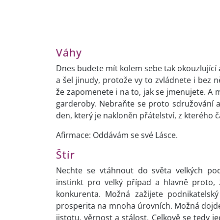
Váhy
Dnes budete mít kolem sebe tak okouzlující a
a šel jinudy, protože vy to zvládnete i bez 
že zapomenete i na to, jak se jmenujete. A
garderoby. Nebraňte se proto sdružování a
den, který je nakloněn přátelství, z které
Afirmace: Oddávám se své Lásce.
Štír
Nechte se vtáhnout do světa velkých podn
instinkt pro velký případ a hlavně proto,
konkurenta. Možná zažijete podnikatelsk
prosperita na mnoha úrovních. Možná dojdet
jistotu, věrnost a stálost. Celkově se tedy 