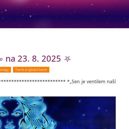
♑ na 23. 8. 2025 ⛧
oskopy
Tarot a výklad karet
**************************** *„Sen je ventilem naší