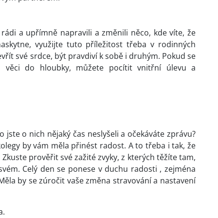
ádi a upřímně napravili a změnili něco, kde víte, že
skytne, využijte tuto příležitost třeba v rodinných
řít své srdce, být pravdiví k sobě i druhým. Pokud se
 věci do hloubky, můžete pocítit vnitřní úlevu a
o jste o nich nějaký čas neslyšeli a očekáváte zprávu?
legy by vám měla přinést radost. A to třeba i tak, že
Zkuste prověřit své zažité zvyky, z kterých těžíte tam,
 svém. Celý den se ponese v duchu radosti , zejména
Měla by se zúročit vaše změna stravování a nastavení
a.