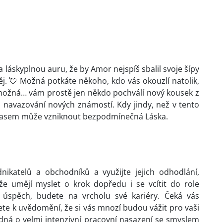
 láskyplnou auru, že by Amor nejspíš sbalil svoje šípy
něj. 💘 Možná potkáte někoho, kdo vás okouzlí natolik,
 možná… vám prostě jen někdo pochválí nový kousek z
 navazování nových známostí. Kdy jindy, než v tento
ho časem může vzniknout bezpodmínečná Láska.
ikatelů a obchodníků a využijte jejich odhodlání,
 že umějí myslet o krok dopředu i se vcítit do role
ý úspěch, budete na vrcholu své kariéry. Čeká vás
e k uvědomění, že si vás mnozí budou vážit pro vaši
jedná o velmi intenzivní pracovní nasazení se smyslem