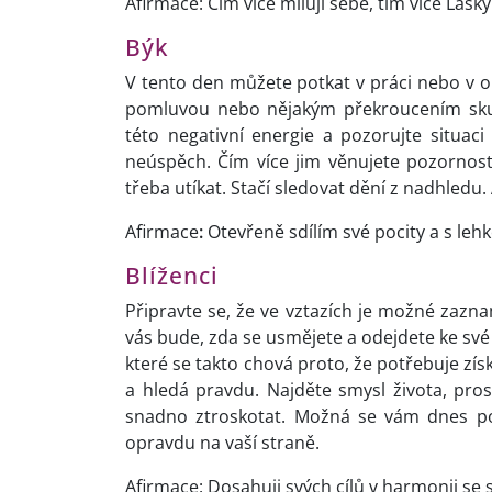
Afirmace: Čím více miluji sebe, tím více Lásk
Býk
V tento den můžete potkat v práci nebo v ok
pomluvou nebo nějakým překroucením skut
této negativní energie a pozorujte situa
neúspěch. Čím více jim věnujete pozornost
třeba utíkat. Stačí sledovat dění z nadhledu
Afirmace
:
Otevřeně sdílím své pocity a s lehko
Blíženci
Připravte se, že ve vztazích je možné zazna
vás bude, zda se usmějete a odejdete ke své 
které se takto chová proto, že potřebuje zí
a hledá pravdu. Najděte smysl života, pros
snadno ztroskotat. Možná se vám dnes pod
opravdu na vaší straně.
Afirmace: Dosahuji svých cílů v harmonii se