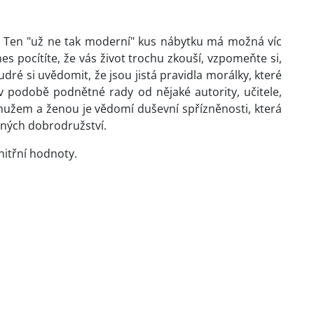
u. Ten "už ne tak moderní" kus nábytku má možná víc
s pocítíte, že vás život trochu zkouší, vzpomeňte si,
ré si uvědomit, že jsou jistá pravidla morálky, které
v podobě podnětné rady od nějaké autority, učitele,
 mužem a ženou je vědomí duševní spřízněnosti, která
tných dobrodružství.
nitřní hodnoty.