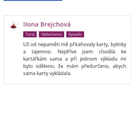
Ilona Brejchová
Tarot
Výklad karet
Kyvadlo
Už od nepaměti mě přitahovaly karty, bylinky
a tajemno. Nejdříve jsem chodila ke
kartářkám sama a při jednom výkladu mi
bylo sděleno, že mám předurčeno, abych
sama karty vykládala.