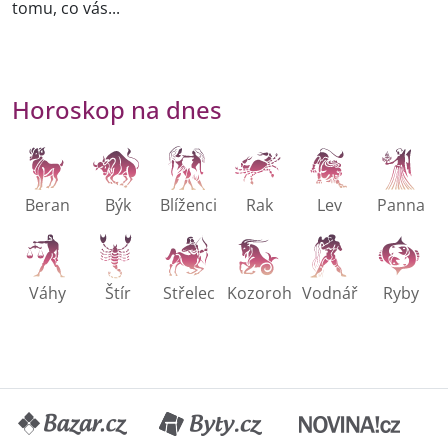
tomu, co vás...
Horoskop na dnes
Beran
Býk
Blíženci
Rak
Lev
Panna
Váhy
Štír
Střelec
Kozoroh
Vodnář
Ryby