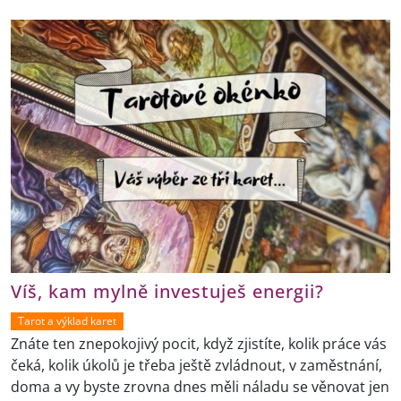
Víš, kam mylně investuješ energii?
Tarot a výklad karet
Znáte ten znepokojivý pocit, když zjistíte, kolik práce vás
čeká, kolik úkolů je třeba ještě zvládnout, v zaměstnání,
doma a vy byste zrovna dnes měli náladu se věnovat jen