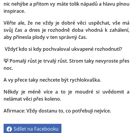
nic nehýbe a přitom vy máte tolik nápadů a hlavu plnou
inspirace.
Věřte ale, že ne vždy je dobré věci uspěchat, vše má
svůj čas a dnes je rozhodně doba vhodná k zahálení,
aby přinesla plody v ten správný čas.
Vždyť kdo si kdy pochvaloval ukvapené rozhodnutí?
💡 Pomalý růst je trvalý růst. Strom taky nevyroste přes
noc.
A vy přece taky nechcete být rychlokvaška.
Někdy je méně více a to je moudré si uvědomit a
nelámat věci přes koleno.
Afirmace: Vždy dostanu to, co potřebuji nejvíce.
Sdílet na Facebooku