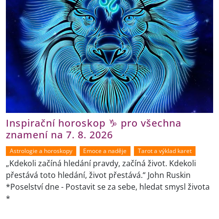
Inspirační horoskop ♑ pro všechna
znamení na 7. 8. 2026
Astrologie a horoskopy
Emoce a naděje
Tarot a výklad karet
„Kdekoli začíná hledání pravdy, začíná život. Kdekoli
přestává toto hledání, život přestává.“ John Ruskin
*Poselství dne - Postavit se za sebe, hledat smysl života
*