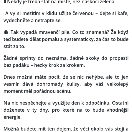
🚦 Někdy je třeba stát na místě, než naskočí zelená.
A vy si mezitím v klidu užijte červenou – dejte si kafe,
vydechněte a netrapte se.
🐜 Tak vypadá mravenčí píle. Co to znamená? Že když
teď budete dělat pomalu a systematicky, za čas to bude
stát za to.
Žádné sprinty do neznáma, žádné skoky do propasti
bez padáku – hezky krok za krokem.
Dnes možná máte pocit, že se nic nehýbe, ale to jen
vesmír dává dohromady kulisy, aby váš velkolepý
moment měl pořádnou scénu.
Na nic nespěchejte a využijte den k odpočinku. Ostatní
doženete v ty dny, pro které na to bude vhodnější
energie.
Možná budete mít ten dojem, že věci okolo vás stojí a