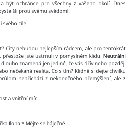
a být ochránce pro všechny z vašeho okolí. Dnes
byste šli proti svému svědomí.
 svého cíle.
? City nebudou nejlepším rádcem, ale pro tentokrát
přestože jste ustrnuli v pomyslném klidu.
Neutrální
 dlouho znamená jen jediné, že vás dřív nebo později
o nečekaná realita. Co s tím? Klidně si dejte chvilku
průlom nepřichází z nekonečného přemýšlení, ale z
st a vnitřní mír.
ářka Ilona.* Mějte se báječně.