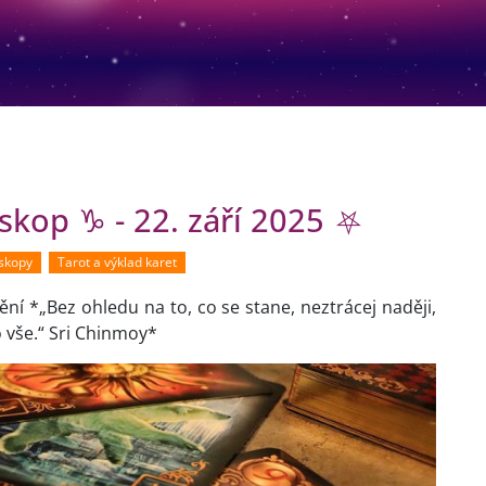
oskop ♑ - 22. září 2025 ⛧
oskopy
Tarot a výklad karet
ní *„Bez ohledu na to, co se stane, neztrácej naději,
o vše.“ Sri Chinmoy*