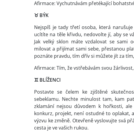
Afirmace: Vychutnávám přetékající bohatstv
♉
BÝK
Nejspíš je tady třetí osoba, která narušuje
ucítíte na těle křivdu, nedovolte jí, aby se 
Jak velký sklon máte vzdalovat se sami
milovat a přijímat sami sebe, přestanou plati
poznáte pravdu, tím dřív si můžete jít za tí
Afirmace: Tím, že vstřebávám svou žárlivost
♊
BLÍŽENCI
Postavte se čelem ke zjištěné skutečn
sebeklamu. Nechte minulost tam, kam pat
zklamání nejsou důvodem k hořkosti, ale
konkurz, projekt, není ostudné to oplakat, a
výzvu ke změně. Otevřeně vyslovujte svá přá
cesta je ve vašich rukou.