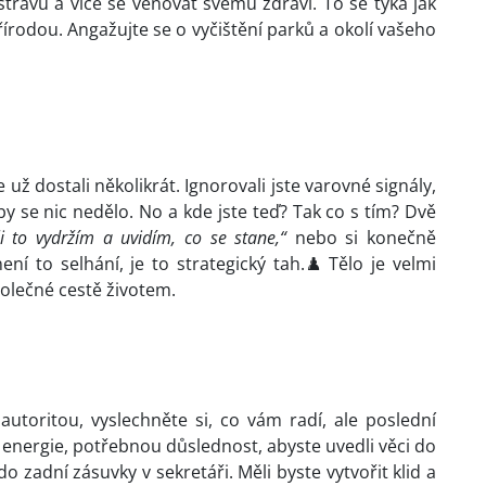
travu a více se věnovat svému zdraví. To se týká jak
přírodou. Angažujte se o vyčištění parků a okolí vašeho
se už dostali několikrát. Ignorovali jste varovné signály,
ko by se nic nedělo. No a kde jste teď? Tak co s tím? Dvě
íli to vydržím a uvidím, co se stane,“
nebo si konečně
ní to selhání, je to strategický tah.♟️ Tělo je velmi
polečné cestě životem.
toritou, vyslechněte si, co vám radí, ale poslední
 energie, potřebnou důslednost, abyste uvedli věci do
o zadní zásuvky v sekretáři. Měli byste vytvořit klid a