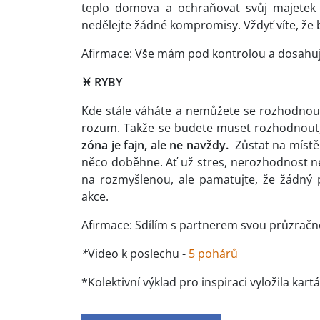
teplo domova a ochraňovat svůj majetek 
nedělejte žádné kompromisy. Vždyť víte, že 
Afirmace: Vše mám pod kontrolou a dosahuji
♓
RYBY
Kde stále váháte a nemůžete se rozhodnout
rozum. Takže se budete muset rozhodnout, 
zóna je fajn, ale ne navždy.
Zůstat na místě
něco doběhne. Ať už stres, nerozhodnost neb
na rozmyšlenou, ale pamatujte, že žádný 
akce.
Afirmace: Sdílím s partnerem svou průzračno
*
Video k poslechu -
5 pohárů
*Kolektivní výklad pro inspiraci vyložila kart