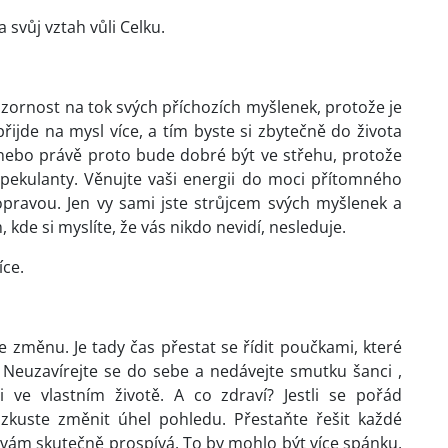
 svůj vztah vůli Celku.
ornost na tok svých příchozích myšlenek, protože je
ijde na mysl více, a tím byste si zbytečně do života
nebo právě proto bude dobré být ve střehu, protože
pekulanty. Věnujte vaši energii do moci přítomného
pravou. Jen vy sami jste strůjcem svých myšlenek a
 kde si myslíte, že vás nikdo nevidí, nesleduje.
íce.
 změnu. Je tady čas přestat se řídit poučkami, které
. Neuzavírejte se do sebe a nedávejte smutku šanci ,
 ve vlastním životě. A co zdraví? Jestli se pořád
 zkuste změnit úhel pohledu. Přestaňte řešit každé
o vám skutečně prospívá. To by mohlo být více spánku,