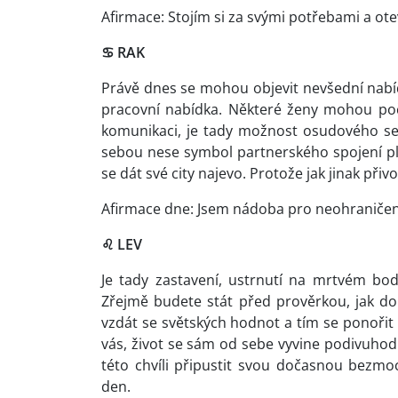
Afirmace: Stojím si za svými potřebami a ot
♋
RAK
Právě dnes se mohou objevit nevšední nabíd
pracovní nabídka. Některé ženy mohou poč
komunikaci, je tady možnost osudového setk
sebou nese symbol partnerského spojení pl
se dát své city najevo. Protože jak jinak přivo
Afirmace dne: Jsem nádoba pro neohraniče
♌
LEV
Je tady zastavení, ustrnutí na mrtvém bod
Zřejmě budete stát před prověrkou, jak do
vzdát se světských hodnot a tím se ponořit d
vás, život se sám od sebe vyvine podivuh
této chvíli připustit svou dočasnou bezmoc?
den.