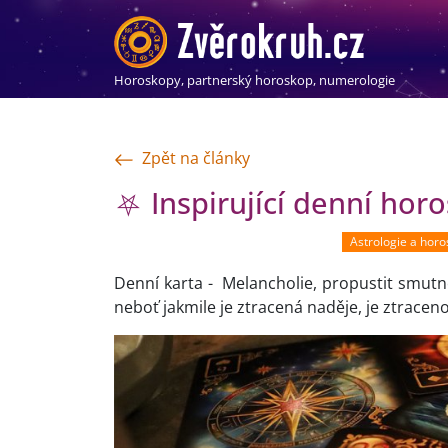
Horoskopy, partnerský horoskop, numerologie
Zpět na články
⛧ Inspirující denní hor
Astrologie a hor
Denní karta - Melancholie, propustit smutně
neboť jakmile je ztracená naděje, je ztracen