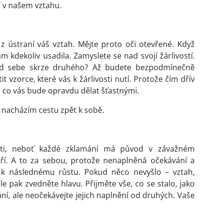
í v našem vztahu.
 z ústraní váš vztah. Mějte proto oči otevřené. Když
vám kdekoliv usadila. Zamyslete se nad svojí žárlivostí.
 od sebe skrze druhého? Až budete bezpodmínečně
t vzorce, které vás k žárlivosti nutí. Protože čím dřív
m, co vás bude opravdu dělat šťastnými.
, nacházím cestu zpět k sobě.
osti, neboť každé zklamání má původ v závažném
ří. A to za sebou, protože nenaplněná očekávání a
 k následnému růstu. Pokud něco nevyšlo – vztah,
le pak zvedněte hlavu. Přijměte vše, co se stalo, jako
ní, ale neočekávejte jejich naplnění od druhých. Vaše