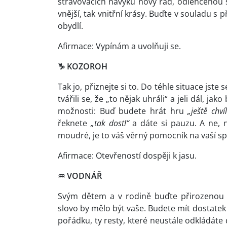
stravovacích návyků nový řád, odlehčenou s
vnější, tak vnitřní krásy. Buďte v souladu s 
obydlí.
Afirmace: Vypínám a uvolňuji se.
♑
KOZOROH
Tak jo, přiznejte si to. Do téhle situace jste 
tvářili se, že „to nějak uhráli“ a jeli dál, ja
možnosti: Buď budete hrát hru
„ještě chv
řeknete
„tak dost!“
a dáte si pauzu. A ne, ne
moudré, je to váš věrný pomocník na vaší s
Afirmace: Otevřeností dospěji k jasu.
♒
VODNÁŘ
Svým dětem a v rodině buďte přirozenou au
slovo by mělo být vaše. Budete mít dostatek
pořádku, ty resty, které neustále odkládáte d