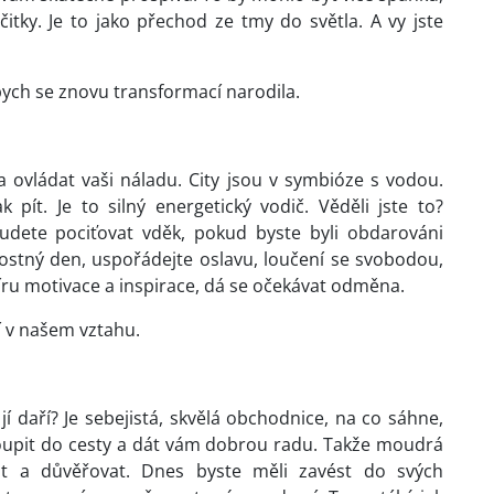
itky. Je to jako přechod ze tmy do světla. A vy jste
bych se znovu transformací narodila.
ovládat vaši náladu. City jsou v symbióze s vodou.
ít. Je to silný energetický vodič. Věděli jste to?
dete pociťovat vděk, pokud byste byli obdarováni
ostný den, uspořádejte oslavu, loučení se svobodou,
ru motivace a inspirace, dá se očekávat odměna.
í v našem vztahu.
í daří? Je sebejistá, skvělá obchodnice, na co sáhne,
oupit do cesty a dát vám dobrou radu. Takže moudrá
at a důvěřovat. Dnes byste měli zavést do svých