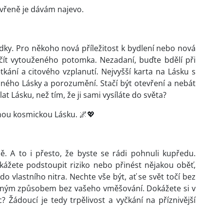
evřeně je dávám najevo.
ky. Pro někoho nová příležitost k bydlení nebo nová
ít vytouženého potomka. Nezadaní, buďte bdělí při
ání a citového vzplanutí. Nejvyšší karta na Lásku s
ného Lásky a porozumění. Stačí být otevření a nebát
lat Lásku, než tím, že ji sami vysíláte do světa?
nou kosmickou Lásku. 🌌💖
ě. A to i přesto, že byste se rádi pohnuli kupředu.
kážete podstoupit riziko nebo přinést nějakou oběť,
o vlastního nitra. Nechte vše být, ať se svět točí bez
odným způsobem bez vašeho vměšování. Dokážete si v
 Žádoucí je tedy trpělivost a vyčkání na příznivější