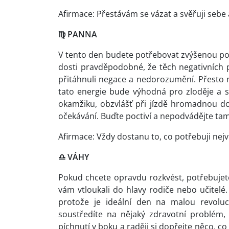
Afirmace: Přestávám se vázat a svěřuji sebe a
♍
PANNA
V tento den budete potřebovat zvýšenou poz
dosti pravděpodobné, že těch negativních př
přitáhnuli negace a nedorozumění. Přesto 
tato energie bude výhodná pro zloděje a s
okamžiku, obzvlášť při jízdě hromadnou do
očekávání. Buďte poctiví a nepodvádějte tam,
Afirmace: Vždy dostanu to, co potřebuji nejv
♎
VÁHY
Pokud chcete opravdu rozkvést, potřebujete
vám vtloukali do hlavy rodiče nebo učitelé
protože je ideální den na malou revoluci
soustředíte na nějaký zdravotní problém,
píchnutí v boku a raději si dopřejte něco, c