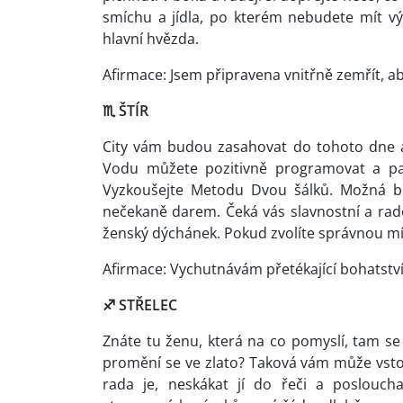
smíchu a jídla, po kterém nebudete mít výč
hlavní hvězda.
Afirmace: Jsem připravena vnitřně zemřít, a
♏
ŠTÍR
City vám budou zasahovat do tohoto dne a 
Vodu můžete pozitivně programovat a pak p
Vyzkoušejte Metodu Dvou šálků. Možná bu
nečekaně darem. Čeká vás slavnostní a rad
ženský dýchánek. Pokud zvolíte správnou mí
Afirmace: Vychutnávám přetékající bohatstv
♐
STŘELEC
Znáte tu ženu, která na co pomyslí, tam se j
promění se ve zlato? Taková vám může vst
rada je, neskákat jí do řeči a poslouch