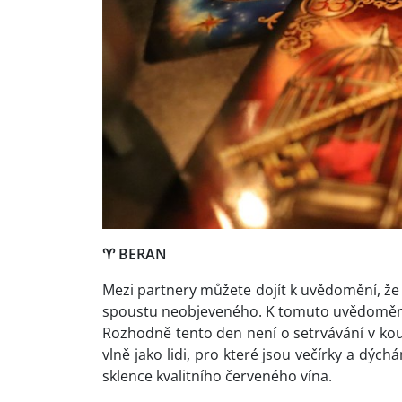
♈
BERAN
Mezi partnery můžete dojít k uvědomění, že 
spoustu neobjeveného. K tomuto uvědoměn
Rozhodně tento den není o setrvávání v kout
vlně jako lidi, pro které jsou večírky a dýchá
sklence kvalitního červeného vína.