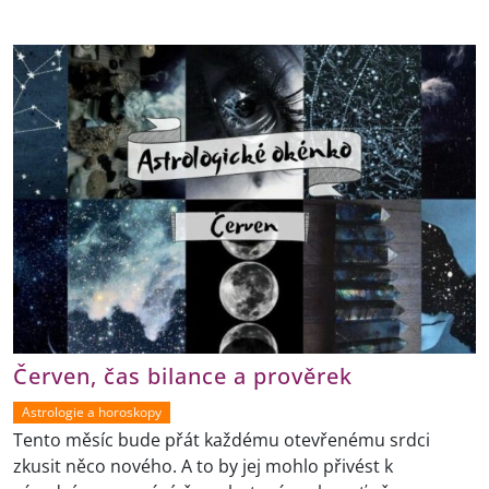
Červen, čas bilance a prověrek
Astrologie a horoskopy
Tento měsíc bude přát každému otevřenému srdci
zkusit něco nového. A to by jej mohlo přivést k