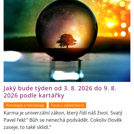
Jaký bude týden od 3. 8. 2026 do 9. 8.
2026 podle kartářky
Astrologie a horoskopy
Tarot a výklad karet
Karma je univerzální zákon, který řídí náš život. Svatý
Pavel řekl:“ Bůh se nenechá podvádět. Cokoliv člověk
zaseje, to také sklidí.“