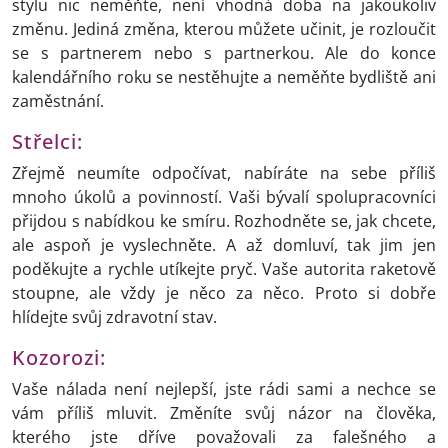
stylu nic neměňte, není vhodná doba na jakoukoliv
změnu. Jediná změna, kterou můžete učinit, je rozloučit
se s partnerem nebo s partnerkou. Ale do konce
kalendářního roku se nestěhujte a neměňte bydliště ani
zaměstnání.
Střelci:
Zřejmě neumíte odpočívat, nabíráte na sebe příliš
mnoho úkolů a povinností. Vaši bývalí spolupracovníci
přijdou s nabídkou ke smíru. Rozhodněte se, jak chcete,
ale aspoň je vyslechněte. A až domluví, tak jim jen
poděkujte a rychle utíkejte pryč. Vaše autorita raketově
stoupne, ale vždy je něco za něco. Proto si dobře
hlídejte svůj zdravotní stav.
Kozorozi:
Vaše nálada není nejlepší, jste rádi sami a nechce se
vám příliš mluvit. Změníte svůj názor na člověka,
kterého jste dříve považovali za falešného a