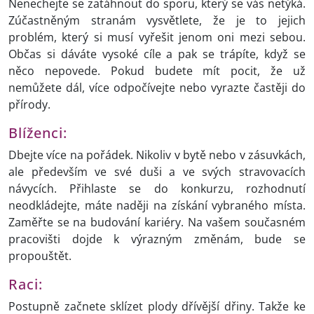
Nenechejte se zatáhnout do sporu, který se vás netýká.
Zúčastněným stranám vysvětlete, že je to jejich
problém, který si musí vyřešit jenom oni mezi sebou.
Občas si dáváte vysoké cíle a pak se trápíte, když se
něco nepovede. Pokud budete mít pocit, že už
nemůžete dál, více odpočívejte nebo vyrazte častěji do
přírody.
Blíženci:
Dbejte více na pořádek. Nikoliv v bytě nebo v zásuvkách,
ale především ve své duši a ve svých stravovacích
návycích. Přihlaste se do konkurzu, rozhodnutí
neodkládejte, máte naději na získání vybraného místa.
Zaměřte se na budování kariéry. Na vašem současném
pracovišti dojde k výrazným změnám, bude se
propouštět.
Raci:
Postupně začnete sklízet plody dřívější dřiny. Takže ke