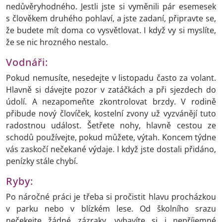
nedůvěryhodného. Jestli jste si vyměnili pár esemesek
s člověkem druhého pohlaví, a jste zadaní, připravte se,
že budete mít doma co vysvětlovat. I když vy si myslíte,
že se nic hrozného nestalo.
Vodnáři:
Pokud nemusíte, nesedejte v listopadu často za volant.
Hlavně si dávejte pozor v zatáčkách a při sjezdech do
údolí. A nezapomeňte zkontrolovat brzdy. V rodině
přibude nový človíček, kostelní zvony už vyzvánějí tuto
radostnou událost. Šetřete nohy, hlavně cestou ze
schodů používejte, pokud můžete, výtah. Koncem týdne
vás zaskočí nečekané výdaje. I když jste dostali přidáno,
penízky stále chybí.
Ryby:
Po náročné práci je třeba si pročistit hlavu procházkou
v parku nebo v blízkém lese. Od školního srazu
nečekejte žádné zázraky, vybavíte si i nepříjemné