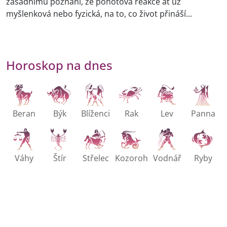
zásadnímu poznání, že pohotová reakce ať už
myšlenková nebo fyzická, na to, co život přináší...
Horoskop na dnes
Beran
Býk
Blíženci
Rak
Lev
Panna
Váhy
Štír
Střelec
Kozoroh
Vodnář
Ryby