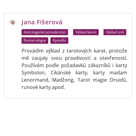
Jana Fišerová
Astrologické poradenství
Výklad karet
Výklad snů
Numerologie
Kyvadlo
Provádím výklad z tarotových karet, protože
mě zaujaly svou pravdivostí a otevřeností.
Používám podle požadavků zákazníků i karty
Symbolon, Cikánské karty, karty madam
Lenormand, Madžong, Tarot magie Druidů,
runové karty apod.