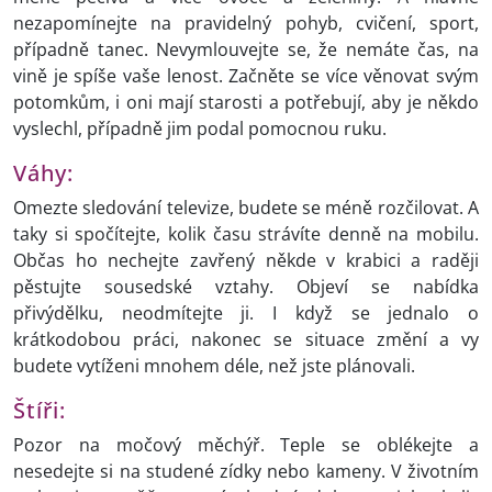
nezapomínejte na pravidelný pohyb, cvičení, sport,
případně tanec. Nevymlouvejte se, že nemáte čas, na
vině je spíše vaše lenost. Začněte se více věnovat svým
potomkům, i oni mají starosti a potřebují, aby je někdo
vyslechl, případně jim podal pomocnou ruku.
Váhy:
Omezte sledování televize, budete se méně rozčilovat. A
taky si spočítejte, kolik času strávíte denně na mobilu.
Občas ho nechejte zavřený někde v krabici a raději
pěstujte sousedské vztahy. Objeví se nabídka
přivýdělku, neodmítejte ji. I když se jednalo o
krátkodobou práci, nakonec se situace změní a vy
budete vytíženi mnohem déle, než jste plánovali.
Štíři:
Pozor na močový měchýř. Teple se oblékejte a
nesedejte si na studené zídky nebo kameny. V životním