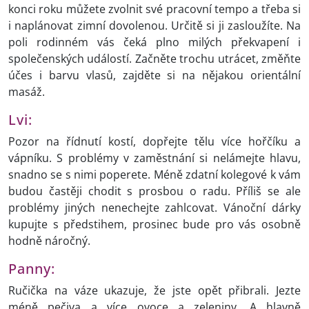
konci roku můžete zvolnit své pracovní tempo a třeba si
i naplánovat zimní dovolenou. Určitě si ji zasloužíte. Na
poli rodinném vás čeká plno milých překvapení i
společenských událostí. Začněte trochu utrácet, změňte
účes i barvu vlasů, zajděte si na nějakou orientální
masáž.
Lvi:
Pozor na řídnutí kostí, dopřejte tělu více hořčíku a
vápníku. S problémy v zaměstnání si nelámejte hlavu,
snadno se s nimi poperete. Méně zdatní kolegové k vám
budou častěji chodit s prosbou o radu. Příliš se ale
problémy jiných nenechejte zahlcovat. Vánoční dárky
kupujte s předstihem, prosinec bude pro vás osobně
hodně náročný.
Panny:
Ručička na váze ukazuje, že jste opět přibrali. Jezte
méně pečiva a více ovoce a zeleniny. A hlavně