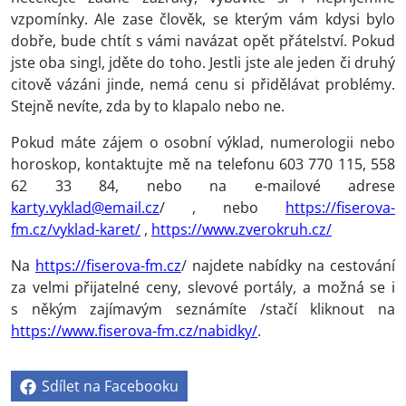
vzpomínky. Ale zase člověk, se kterým vám kdysi bylo
dobře, bude chtít s vámi navázat opět přátelství. Pokud
jste oba singl, jděte do toho. Jestli jste ale jeden či druhý
citově vázáni jinde, nemá cenu si přidělávat problémy.
Stejně nevíte, zda by to klapalo nebo ne.
Pokud máte zájem o osobní výklad, numerologii nebo
horoskop, kontaktujte mě na telefonu 603 770 115, 558
62 33 84, nebo na e-mailové adrese
karty.vyklad@email.cz
/ , nebo
https://fiserova-
fm.cz/vyklad-karet/
,
https://www.zverokruh.cz/
Na
https://fiserova-fm.cz
/ najdete nabídky na cestování
za velmi přijatelné ceny, slevové portály, a možná se i
s někým zajímavým seznámíte /stačí kliknout na
https://www.fiserova-fm.cz/nabidky/
.
Sdílet na Facebooku