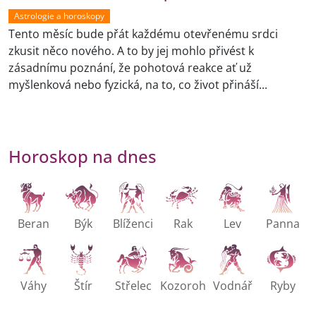
Astrologie a horoskopy
Tento měsíc bude přát každému otevřenému srdci
zkusit něco nového. A to by jej mohlo přivést k
zásadnímu poznání, že pohotová reakce ať už
myšlenková nebo fyzická, na to, co život přináší...
Horoskop na dnes
Beran
Býk
Blíženci
Rak
Lev
Panna
Váhy
Štír
Střelec
Kozoroh
Vodnář
Ryby