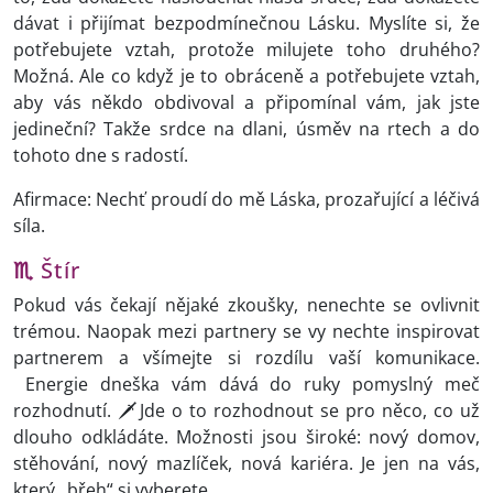
dávat i přijímat bezpodmínečnou Lásku. Myslíte si, že
potřebujete vztah, protože milujete toho druhého?
Možná. Ale co když je to obráceně a potřebujete vztah,
aby vás někdo obdivoval a připomínal vám, jak jste
jedineční? Takže srdce na dlani, úsměv na rtech a do
tohoto dne s radostí.
Afirmace: Nechť proudí do mě Láska, prozařující a léčivá
síla.
♏
Štír
Pokud vás čekají nějaké zkoušky, nenechte se ovlivnit
trémou. Naopak mezi partnery se vy nechte inspirovat
partnerem a všímejte si rozdílu vaší komunikace.
Energie dneška vám dává do ruky pomyslný meč
rozhodnutí. 🗡️Jde o to rozhodnout se pro něco, co už
dlouho odkládáte. Možnosti jsou široké: nový domov,
stěhování, nový mazlíček, nová kariéra. Je jen na vás,
který „břeh“ si vyberete.