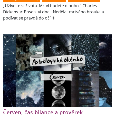
„Užívejte si života. Mrtví budete dlouho.“ Charles
Dickens ☀ Poselství dne - Nedělat mrtvého brouka a
podívat se pravdě do očí ☀
Červen, čas bilance a prověrek