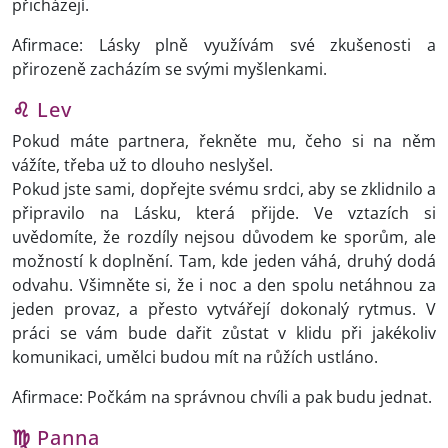
přicházejí.
Afirmace: Lásky plně využívám své zkušenosti a
přirozeně zacházím se svými myšlenkami.
♌
Lev
Pokud máte partnera, řekněte mu, čeho si na něm
vážíte, třeba už to dlouho neslyšel.
Pokud jste sami, dopřejte svému srdci, aby se zklidnilo a
připravilo na Lásku, která přijde. Ve vztazích si
uvědomíte, že rozdíly nejsou důvodem ke sporům, ale
možností k doplnění. Tam, kde jeden váhá, druhý dodá
odvahu. Všimněte si, že i noc a den spolu netáhnou za
jeden provaz, a přesto vytvářejí dokonalý rytmus. V
práci se vám bude dařit zůstat v klidu při jakékoliv
komunikaci, umělci budou mít na růžích ustláno.
Afirmace: Počkám na správnou chvíli a pak budu jednat.
♍
Panna