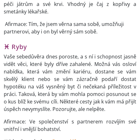
péči játrům a své krvi. Vhodný je čaj z kopřivy a
smetánky lékařské.
Afirmace: Tím, že jsem věrna sama sobě, umožňuji
partnerovi, aby i on byl věrný sám sobě.
♓
Ryby
Vaše sebedůvěra dnes poroste, a s ní i schopnost jasně
vidět věci, které byly dříve zahalené. Možná vás osloví
nabídka, která vám změní kariéru, dostane se vám
skvělý klient nebo se vám zázračně podaří dostat
hypotéku na váš vysněný byt či nečekaná příležitost v
práci. Taková, která by vám mohla pomoci posunout se
o kus blíž ke svému cíli. Některé cesty jak k vám má přijít
úspěch nevymyslíte. Pozorujte, ale nelpěte.
Afirmace: Ve společenství s partnerem rozvíjím své
vnitřní i vnější bohatství.