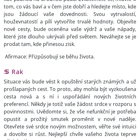
tom, co vás baví a v čem jste dobří a hledejte místo, kde
jsou žádoucí vaše dovednosti. Svou vytrvalostí,
houževnatostí a pílí vytvoříte trvalé hodnoty. Objevíte
nové cesty, bude oceněna vaše výdrž a vaše nápady,
které jste dlouho ukrývali před světem. Neváhejte se je
prodat tam, kde přinesou zisk.
Afirmace: Přizpůsobují se běhu života.
♋
Rak
Situace vás bude vést k opuštění starých známých a už
prošlapaných cest. To proto, aby mohla být vyzkoušena
cesta nová a s ní i uspořádání nových životních
preferencí. Někdy je totiž vaše žádost srdce v rozporu s
povinnostmi. Uvědomte si, že vše nefunkční je potřeba
opustit a prožitý smutek proměnit v nové naděje.
Otevřete své srdce novým možnostem, věřte své intuici
a dovolte si růst. Nejlepší chvíle vašeho života teprve