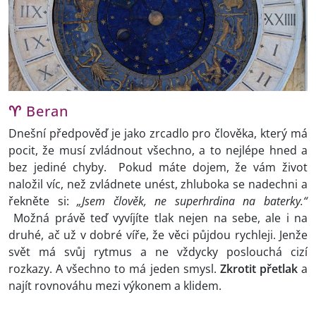
♈
Beran
Dnešní předpověď je jako zrcadlo pro člověka, který má
pocit, že musí zvládnout všechno, a to nejlépe hned a
bez jediné chyby. Pokud máte dojem, že vám život
naložil víc, než zvládnete unést, zhluboka se nadechni a
řekněte si:
„Jsem člověk, ne superhrdina na baterky.“
Možná právě teď vyvíjíte tlak nejen na sebe, ale i na
druhé, ač už v dobré víře, že věci půjdou rychleji. Jenže
svět má svůj rytmus a ne vždycky poslouchá cizí
rozkazy. A všechno to má jeden smysl.
Zkrotit přetlak
a
najít rovnováhu mezi výkonem a klidem.