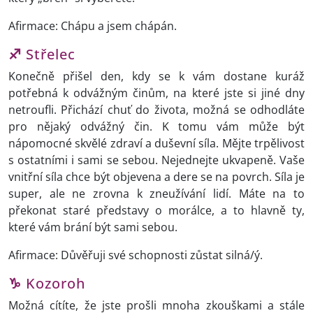
Afirmace: Chápu a jsem chápán.
♐
Střelec
Konečně přišel den, kdy se k vám dostane kuráž
potřebná k odvážným činům, na které jste si jiné dny
netroufli. Přichází chuť do života, možná se odhodláte
pro nějaký odvážný čin. K tomu vám může být
nápomocné skvělé zdraví a duševní síla. Mějte trpělivost
s ostatními i sami se sebou. Nejednejte ukvapeně. Vaše
vnitřní síla chce být objevena a dere se na povrch. Síla je
super, ale ne zrovna k zneužívání lidí. Máte na to
překonat staré představy o morálce, a to hlavně ty,
které vám brání být sami sebou.
Afirmace: Důvěřuji své schopnosti zůstat silná/ý.
♑
Kozoroh
Možná cítíte, že jste prošli mnoha zkouškami a stále