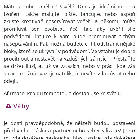
Máte v sobě umělce? Skvělé. Dnes je ideální den na
tvoření, takže malujte, pište, tancujte, nebo aspoň
zkuste kreativně naservírovat večeři. K někomu může
promluvit sen osobitou řečí tak, aby uvěřil síle
podvědomí. Intuice k vám bude promlouvat tichým
našeptáváním. Pak možná budete chtít odstranit nějaké
bloky, které se ukrývají v podvědomí. Ve vztahu je dobré
procitnout a nestavět na vzdušných zámcích. Přestaňte
se držet iluzí, ať už ve vztazích, nebo v práci, kde vás
strach možná svazuje natolik, že nevíte, zda zůstat nebo
odejít.
Afirmace: Projdu temnotou a dostanu se ke světlu.
♎ Váhy
Je dosti pravděpodobné, že někteří budou postaveni
před volbu. Láska a partner nebo seberealizace? Jde o
to, zda dokážete naslouchat hlasu srdce, zda dokážete