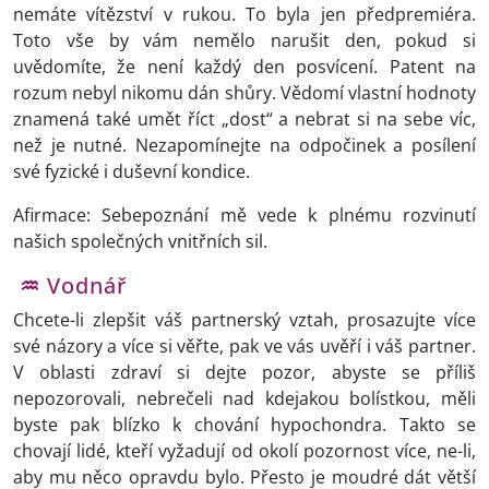
nemáte vítězství v rukou. To byla jen předpremiéra.
Toto vše by vám nemělo narušit den, pokud si
uvědomíte, že není každý den posvícení. Patent na
rozum nebyl nikomu dán shůry. Vědomí vlastní hodnoty
znamená také umět říct „dost“ a nebrat si na sebe víc,
než je nutné. Nezapomínejte na odpočinek a posílení
své fyzické i duševní kondice.
Afirmace: Sebepoznání mě vede k plnému rozvinutí
našich společných vnitřních sil.
♒
Vodnář
Chcete-li zlepšit váš partnerský vztah, prosazujte více
své názory a více si věřte, pak ve vás uvěří i váš partner.
V oblasti zdraví si dejte pozor, abyste se příliš
nepozorovali, nebrečeli nad kdejakou bolístkou, měli
byste pak blízko k chování hypochondra. Takto se
chovají lidé, kteří vyžadují od okolí pozornost více, ne-li,
aby mu něco opravdu bylo. Přesto je moudré dát větší