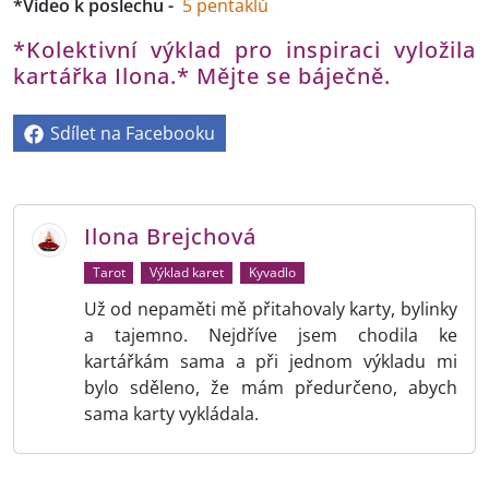
*Video k poslechu -
5 pentaklů
*Kolektivní výklad pro inspiraci vyložila
kartářka Ilona.* Mějte se báječně.
Sdílet na Facebooku
Ilona Brejchová
Tarot
Výklad karet
Kyvadlo
Už od nepaměti mě přitahovaly karty, bylinky
a tajemno. Nejdříve jsem chodila ke
kartářkám sama a při jednom výkladu mi
bylo sděleno, že mám předurčeno, abych
sama karty vykládala.