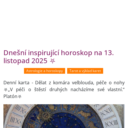
Dnešní inspirující horoskop na 13.
listopad 2025 ⛧
Astrologie a horoskopy
Tarot a výklad karet
Denní karta - Dělat z komára velblouda, péče o nohy
⛧„V péči o štěstí druhých nacházíme své vlastní.“
Platón⛧