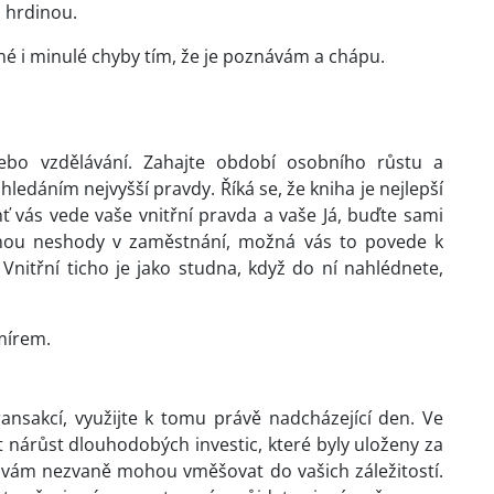
m hrdinou.
 i minulé chyby tím, že je poznávám a chápu.
bo vzdělávání. Zahajte období osobního růstu a
edáním nejvyšší pravdy. Říká se, že kniha je nejlepší
ť vás vede vaše vnitřní pravda a vaše Já, buďte sami
nou neshody v zaměstnání, možná vás to povede k
nitřní ticho je jako studna, když do ní nahlédnete,
mírem.
ransakcí, využijte k tomu právě nadcházející den. Ve
nárůst dlouhodobých investic, které byly uloženy za
e vám nezvaně mohou vměšovat do vašich záležitostí.