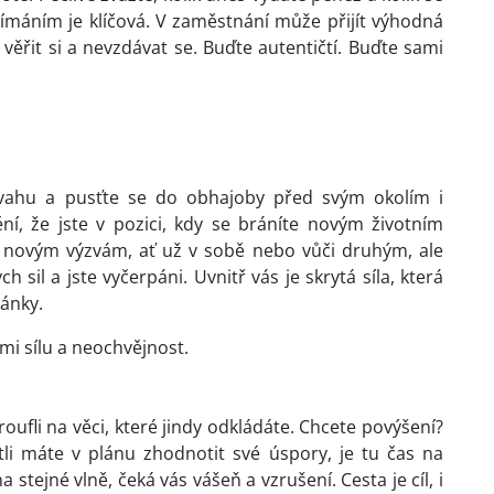
ímáním je klíčová. V zaměstnání může přijít výhodná
 věřit si a nevzdávat se. Buďte autentičtí. Buďte sami
dvahu a pusťte se do obhajoby před svým okolím i
, že jste v pozici, kdy se bráníte novým životním
t novým výzvám, ať už v sobě nebo vůči druhým, ale
h sil a jste vyčerpáni. Uvnitř vás je skrytá síla, která
ránky.
mi sílu a neochvějnost.
roufli na věci, které jindy odkládáte. Chcete povýšení?
tli máte v plánu zhodnotit své úspory, je tu čas na
stejné vlně, čeká vás vášeň a vzrušení. Cesta je cíl, i