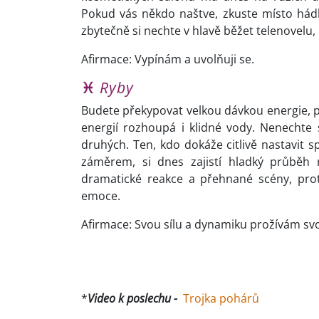
Pokud vás někdo naštve, zkuste místo hádky
zbytečně si nechte v hlavě běžet telenovelu,
Afirmace: Vypínám a uvolňuji se.
♓
Ryby
Budete překypovat velkou dávkou energie, p
energií rozhoupá i klidné vody. Nenecht
druhých. Ten, kdo dokáže citlivě nastavit
záměrem, si dnes zajistí hladký průběh 
dramatické reakce a přehnané scény, prot
emoce.
Afirmace: Svou sílu a dynamiku prožívám s
*
Video k poslechu -
Trojka pohárů