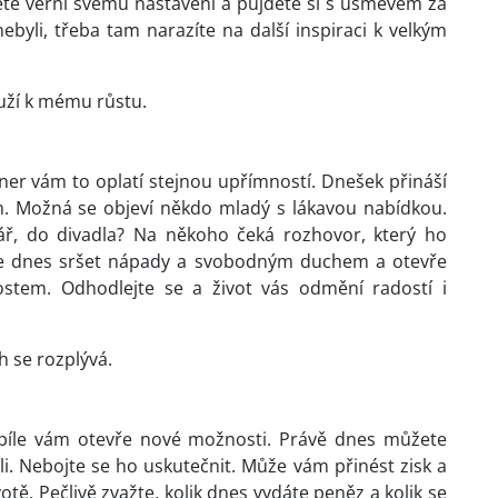
ete věrni svému nastavení a půjdete si s úsměvem za
ebyli, třeba tam narazíte na další inspiraci k velkým
uží k mému růstu.
tner vám to oplatí stejnou upřímností. Dnešek přináší
. Možná se objeví někdo mladý s lákavou nabídkou.
nář, do divadla? Na někoho čeká rozhovor, který ho
de dnes sršet nápady a svobodným duchem a otevře
stem. Odhodlejte se a život vás odmění radostí i
h se rozplývá.
 píle vám otevře nové možnosti. Právě dnes můžete
li. Nebojte se ho uskutečnit. Může vám přinést zisk a
votě. Pečlivě zvažte, kolik dnes vydáte peněz a kolik se