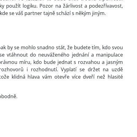
 použít logiku. Pozor na žárlivost a podezřívavost,
 kde se váš partner tajně schází s někým jiným.
ak by se mohlo snadno stát, že budete tím, kdo svou
e se vtáhnout do neuváženého jednání a manipulace
 správnou míru, kdo bude jednat s rozvahou a jasným
rozhovorů i rozhodnutí. Vyplatí se držet na uzdě
ože klidná hlava vám otevře více dveří než hlasité
vobodně.