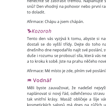
nenechte se zastrašit trémou. Naplánujte 
snů? Den vhodný na pohovor nebo první ran
to doladit.
Afirmace: Chápu a jsem chápán.
♑
Kozoroh
Tento den vás vyzývá k tomu, abyste si nasta
dostali se do vyšší třídy. Dejte do toho 
dnešního dne nepodařilo najít své poslání, s
duše i rozumu se probouzí síla, která vás n
a to kroku k sobě. Jste na prahu něčeho nov
Afirmace: Mé místo je zde, plním své poslání
♒
Vodnář
Měli byste zauvažovat, že nadešel nejvy
naplánovat si nový řád, odlehčenou stravu a
tak vnitřní krásy. Masáž obličeje a šíje
kosmetických salonů má dnes na růžích ust