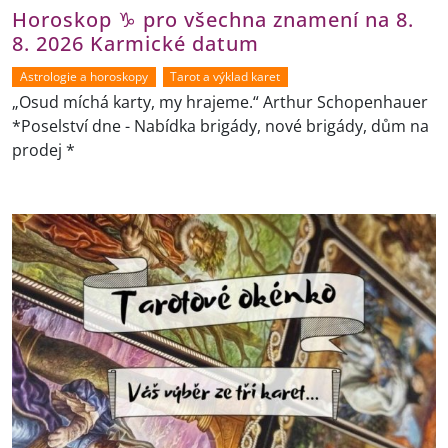
Horoskop ♑ pro všechna znamení na 8.
8. 2026 Karmické datum
Astrologie a horoskopy
Tarot a výklad karet
„Osud míchá karty, my hrajeme.“ Arthur Schopenhauer
*Poselství dne - Nabídka brigády, nové brigády, dům na
prodej *