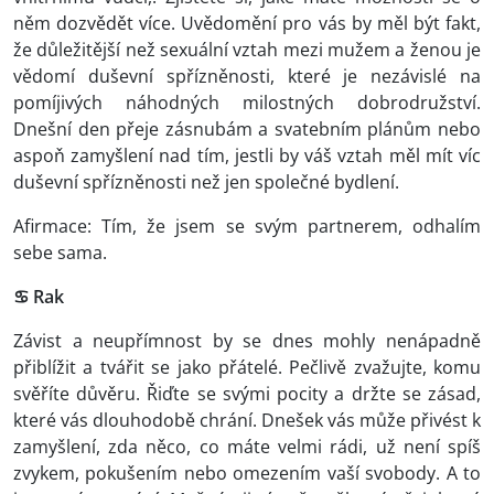
něm dozvědět více. Uvědomění pro vás by měl být fakt,
že důležitější než sexuální vztah mezi mužem a ženou je
vědomí duševní spřízněnosti, které je nezávislé na
pomíjivých náhodných milostných dobrodružství.
Dnešní den přeje zásnubám a svatebním plánům nebo
aspoň zamyšlení nad tím, jestli by váš vztah měl mít víc
duševní spřízněnosti než jen společné bydlení.
Afirmace: Tím, že jsem se svým partnerem, odhalím
sebe sama.
♋ Rak
Závist a neupřímnost by se dnes mohly nenápadně
přiblížit a tvářit se jako přátelé. Pečlivě zvažujte, komu
svěříte důvěru. Řiďte se svými pocity a držte se zásad,
které vás dlouhodobě chrání. Dnešek vás může přivést k
zamyšlení, zda něco, co máte velmi rádi, už není spíš
zvykem, pokušením nebo omezením vaší svobody. A to