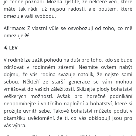
je cenné poznání. Možná zjistíte, že některé věci, které
máte tak rádi, už nejsou radostí, ale poutem, které
omezuje vaši svobodu.
Afirmace: Z vlastní vůle se osvobozuji od toho, co mě
omezuje.🌟
♌ LEV
V rodině lze zažít pohodu na duši pro toho, kdo se bude
zdržovat v rodinném zázemí. Nesmíte ovšem nabýt
dojmu, že vás rodina svazuje natolik, že nejste sami
sebou. Někteří ze starší generace se vám mohou
vměšovat do vašich záležitostí. Sklízejte plody bohatství
veškerých možností. Avšak pro horečné podnikání
neopomínejte i vnitřního naplnění a bohatství, které si
prožijte uvnitř sebe. Takové bohatství můžete pocítit v
okamžiku uvědomění, že ti, co vás obklopují jsou pro
vás výhra.