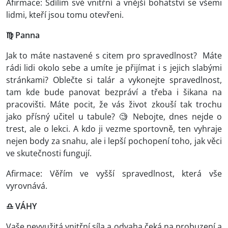
Afirmace: Sdílím své vnitřní a vnější bohatství se všemi
lidmi, kteří jsou tomu otevřeni.
♍ Panna
Jak to máte nastavené s citem pro spravedlnost? Máte
rádi lidi okolo sebe a umíte je přijímat i s jejich slabými
stránkami? Oblečte si talár a vykonejte spravedlnost,
tam kde bude panovat bezpráví a třeba i šikana na
pracovišti. Máte pocit, že vás život zkouší tak trochu
jako přísný učitel u tabule? 🧐 Nebojte, dnes nejde o
trest, ale o lekci. A kdo ji vezme sportovně, ten vyhraje
nejen body za snahu, ale i lepší pochopení toho, jak věci
ve skutečnosti fungují.
Afirmace: Věřím ve vyšší spravedlnost, která vše
vyrovnává.
♎ VÁHY
Vaše nevyužitá vnitřní síla a odvaha čeká na probuzení a