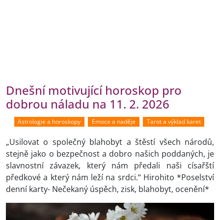
Dnešní motivující horoskop pro
dobrou náladu na 11. 2. 2026
Astrologie a horoskopy
Emoce a naděje
Tarot a výklad karet
„Usilovat o společný blahobyt a štěstí všech národů,
stejně jako o bezpečnost a dobro našich poddaných, je
slavnostní závazek, který nám předali naši císařští
předkové a který nám leží na srdci.“ Hirohito *Poselství
denní karty- Nečekaný úspěch, zisk, blahobyt, ocenění*