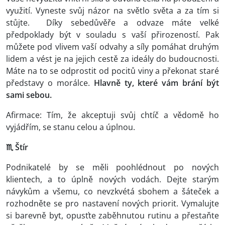
využití. Vyneste svůj názor na světlo světa a za tím si
stůjte. Díky sebedůvěře a odvaze máte velké
předpoklady být v souladu s vaší přirozeností. Pak
můžete pod vlivem vaší odvahy a síly pomáhat druhým
lidem a vést je na jejich cestě za ideály do budoucnosti.
Máte na to se odprostit od pocitů viny a překonat staré
představy o morálce.
Hlavně ty, které vám brání být
sami sebou.
Afirmace: Tím, že akceptuji svůj chtíč a vědomě ho
vyjádřím, se stanu celou a úplnou.
♏ Štír
Podnikatelé by se měli poohlédnout po nových
klientech, a to úplně nových vodách. Dejte starým
návykům a všemu, co nevzkvétá sbohem a šáteček a
rozhodněte se pro nastavení nových priorit. Vymalujte
si barevně byt, opusťte zaběhnutou rutinu a přestaňte