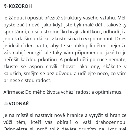
♑ KOZOROH
Je žádoucí opustit přežité struktury vašeho vztahu. Měli
byste začít nově, jako když jste byli malé děti, takové ty
spontánní, co si u stromečku hrají s knížkou , odhodí jí a
jdou k dalšímu dárku. Zkuste si na to vzpomenout. Dnes
je ideální den na to, abyste se obklopili dětmi, nejenže
vás nabijí energií, ale taky vám připomenou, jaké to je
neřešit každou prkotinu. A pokud děti po ruce nemáte,
zkuste se aspoň chvíli chovat jako ony, skákejte v
kalužích, smějte se bez důvodu a udělejte něco, co vám
přinese čistou radost.
Afirmace: Do mého života vchází radost a optimismus.
♒ VODNÁŘ
Je na místě si nastavit nově hranice a vytyčit si hranice
vůči těm, kteří vás obírají o vaši drahocennou.
Odpovězte si, proč tolik dáváte druhým na úkor své