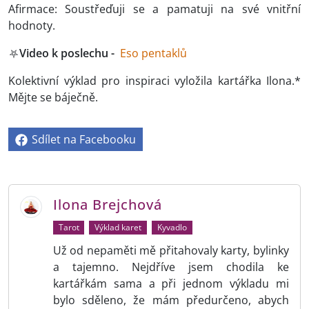
Afirmace: Soustřeďuji se a pamatuji na své vnitřní
hodnoty.
⛧
Video k poslechu -
Eso pentaklů
Kolektivní výklad pro inspiraci vyložila kartářka Ilona.*
Mějte se báječně.
Sdílet na Facebooku
Ilona Brejchová
Tarot
Výklad karet
Kyvadlo
Už od nepaměti mě přitahovaly karty, bylinky
a tajemno. Nejdříve jsem chodila ke
kartářkám sama a při jednom výkladu mi
bylo sděleno, že mám předurčeno, abych