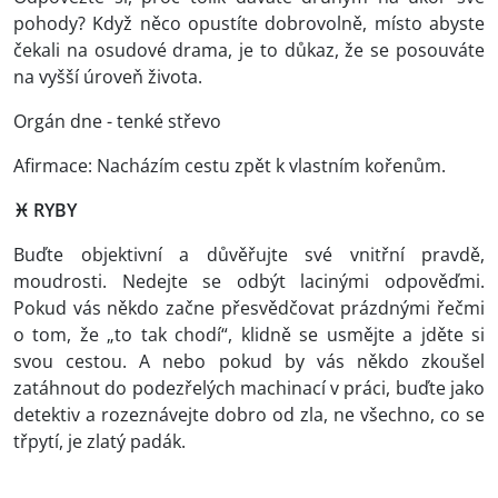
pohody? Když něco opustíte dobrovolně, místo abyste
čekali na osudové drama, je to důkaz, že se posouváte
na vyšší úroveň života.
Orgán dne - tenké střevo
Afirmace: Nacházím cestu zpět k vlastním kořenům.
♓ RYBY
Buďte objektivní a důvěřujte své vnitřní pravdě,
moudrosti. Nedejte se odbýt lacinými odpověďmi.
Pokud vás někdo začne přesvědčovat prázdnými řečmi
o tom, že „to tak chodí“, klidně se usmějte a jděte si
svou cestou. A nebo pokud by vás někdo zkoušel
zatáhnout do podezřelých machinací v práci, buďte jako
detektiv a rozeznávejte dobro od zla, ne všechno, co se
třpytí, je zlatý padák.