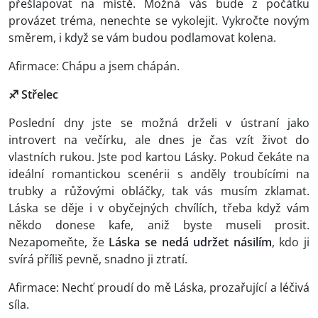
přešlapovat na místě. Možná vás bude z počátku
provázet tréma, nenechte se vykolejit. Vykročte novým
směrem, i když se vám budou podlamovat kolena.
Afirmace: Chápu a jsem chápán.
♐ Střelec
Poslední dny jste se možná drželi v ústraní jako
introvert na večírku, ale dnes je čas vzít život do
vlastních rukou. Jste pod kartou Lásky. Pokud čekáte na
ideální romantickou scenérii s anděly troubícími na
trubky a růžovými obláčky, tak vás musím zklamat.
Láska se děje i v obyčejných chvílích, třeba když vám
někdo donese kafe, aniž byste museli prosit.
Nezapomeňte, že
Láska se nedá udržet násilím
, kdo ji
svírá příliš pevně, snadno ji ztratí.
Afirmace: Nechť proudí do mě Láska, prozařující a léčivá
síla.