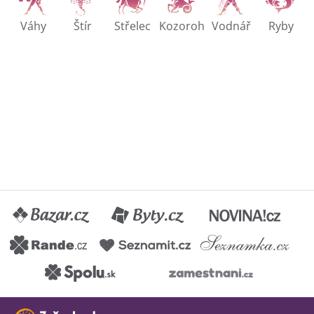
Váhy
Štír
Střelec
Kozoroh
Vodnář
Ryby