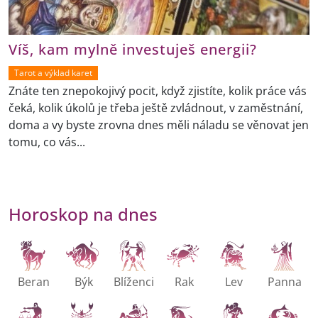
Víš, kam mylně investuješ energii?
Tarot a výklad karet
Znáte ten znepokojivý pocit, když zjistíte, kolik práce vás
čeká, kolik úkolů je třeba ještě zvládnout, v zaměstnání,
doma a vy byste zrovna dnes měli náladu se věnovat jen
tomu, co vás...
Horoskop na dnes
Beran
Býk
Blíženci
Rak
Lev
Panna