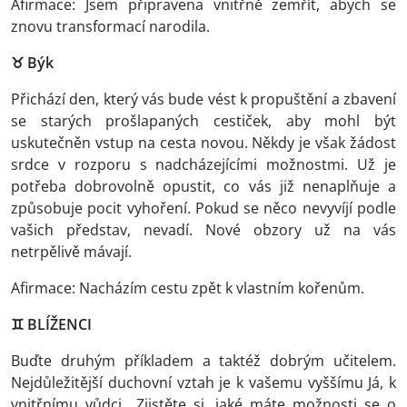
Afirmace: Jsem připravena vnitřně zemřít, abych se
znovu transformací narodila.
♉ Býk
Přichází den, který vás bude vést k propuštění a zbavení
se starých prošlapaných cestiček, aby mohl být
uskutečněn vstup na cesta novou. Někdy je však žádost
srdce v rozporu s nadcházejícími možnostmi. Už je
potřeba dobrovolně opustit, co vás již nenaplňuje a
způsobuje pocit vyhoření. Pokud se něco nevyvíjí podle
vašich představ, nevadí. Nové obzory už na vás
netrpělivě mávají.
Afirmace: Nacházím cestu zpět k vlastním kořenům.
♊
BLÍŽENCI
Buďte druhým příkladem a taktéž dobrým učitelem.
Nejdůležitější duchovní vztah je k vašemu vyššímu Já, k
vnitřnímu vůdci,. Zjistěte si, jaké máte možnosti se o