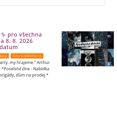
 ♑ pro všechna
a 8. 8. 2026
 datum
skopy
Tarot a výklad karet
arty, my hrajeme.“ Arthur
*Poselství dne - Nabídka
brigády, dům na prodej *