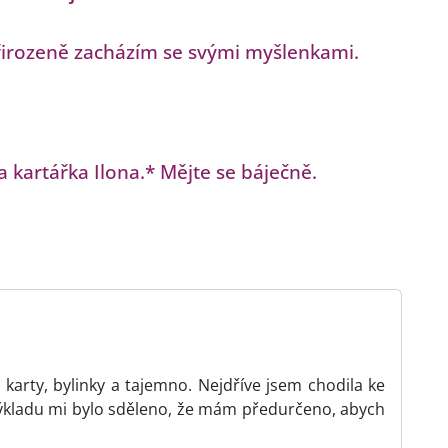
řirozeně zacházím se svými myšlenkami.
la kartářka Ilona.* Mějte se báječně.
karty, bylinky a tajemno. Nejdříve jsem chodila ke
ýkladu mi bylo sděleno, že mám předurčeno, abych