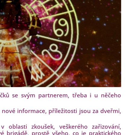
níčků se svým partnerem, třeba i u něčeho
 nové informace, příležitosti jsou za dveřmi,
 oblasti zkoušek, veškerého zařizování,
 brigádě, prostě všeho, co je praktického