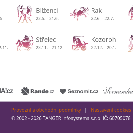
Blíženci
Rak
.5.
22.5. - 21.6.
22.6. - 22.7.
Střelec
Kozoroh
2.11.
23.11. - 21.12.
22.12. - 20.1.
Provozní a obchodní podmínky
Nastavení cookies
© 2002 - 2026 TANGER infosystems s.r.o. IČ: 60705078