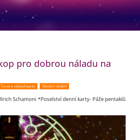
skop pro dobrou náladu na
Tarot a výklad karet
Okultní vědění
Ulrich Schamoni *Poselství denní karty- Páže pentaklů