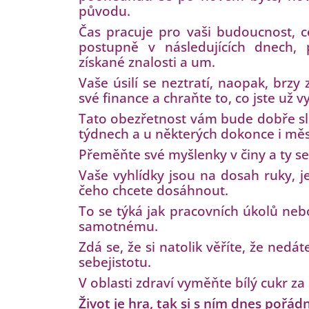
původu.
Čas pracuje pro vaši budoucnost, c
postupně v následujících dnech, p
získané znalosti a um.
Vaše úsilí se neztratí, naopak, brz
své finance a chraňte to, co jste už v
Tato obezřetnost vám bude dobře slou
týdnech a u některých dokonce i měsí
Přeměňte své myšlenky v činy a ty se
Vaše vyhlídky jsou na dosah ruky, 
čeho chcete dosáhnout.
To se týká jak pracovních úkolů neb
samotnému.
Zdá se, že si natolik věříte, že nedá
sebejistotu.
V oblasti zdraví vyměňte bílý cukr za 
Život je hra, tak si s ním dnes pořád