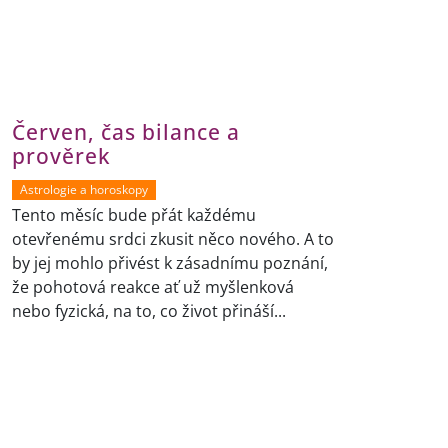
Červen, čas bilance a
prověrek
Astrologie a horoskopy
Tento měsíc bude přát každému
otevřenému srdci zkusit něco nového. A to
by jej mohlo přivést k zásadnímu poznání,
že pohotová reakce ať už myšlenková
nebo fyzická, na to, co život přináší...