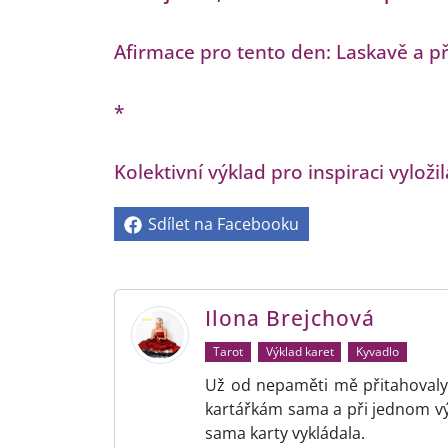
Afirmace pro tento den: Laskavě a p
*
Kolektivní výklad pro inspiraci vyloži
Sdílet na Facebooku
Ilona Brejchová
Tarot
Výklad karet
Kyvadlo
Už od nepaměti mě přitahovaly 
kartářkám sama a při jednom v
sama karty vykládala.