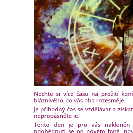
Nechte si více času na prožití ko
bláznivého, co vás oba rozesměje.
Je příhodný čas se vzdělávat a získat
nepropásněte je.
Tento den je pro vás nakloněn v
poohédnutí se po novém bytě, nové