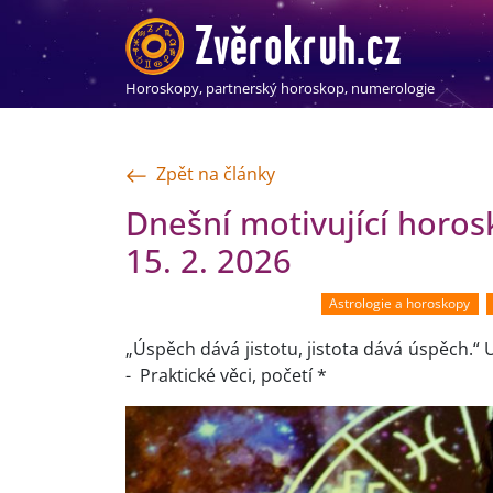
Horoskopy, partnerský horoskop, numerologie
Zpět na články
Dnešní motivující horo
15. 2. 2026
Astrologie a horoskopy
„Úspěch dává jistotu, jistota dává úspěch.“ 
- Praktické věci, početí *