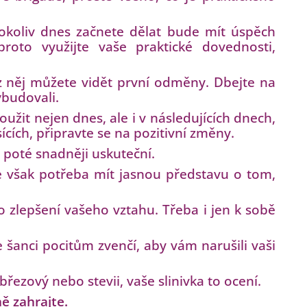
okoliv dnes začnete dělat bude mít úspěch
roto využijte vaše praktické dovednosti,
y z něj můžete vidět první odměny. Dbejte na
ybudovali.
žit nejen dnes, ale i v následujících dnech,
cích, připravte se na pozitivní změny.
 poté snadněji uskuteční.
je však potřeba mít jasnou představu o tom,
o zlepšení vašeho vztahu. Třeba i jen k sobě
te šanci pocitům zvenčí, aby vám narušili vaši
březový nebo stevii, vaše slinivka to ocení.
ně zahrajte.