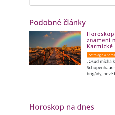
Podobné články
Horoskop
znamení n
Karmické
Astrologie a horo
„Osud míchá k
Schopenhauer 
brigády, nové 
Horoskop na dnes