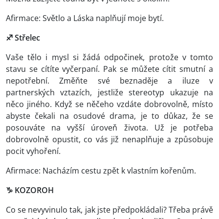
Afirmace: Světlo a Láska naplňují moje bytí.
♐ Střelec
Vaše tělo i mysl si žádá odpočinek, protože v tomto
stavu se cítíte vyčerpaní. Pak se můžete cítit smutní a
nepotřební. Změňte své beznaděje a iluze v
partnerských vztazích, jestliže stereotyp ukazuje na
něco jiného. Když se něčeho vzdáte dobrovolně, místo
abyste čekali na osudové drama, je to důkaz, že se
posouváte na vyšší úroveň života. Už je potřeba
dobrovolně opustit, co vás již nenaplňuje a způsobuje
pocit vyhoření.
Afirmace: Nacházím cestu zpět k vlastním kořenům.
♑ KOZOROH
Co se nevyvinulo tak, jak jste předpokládali? Třeba právě