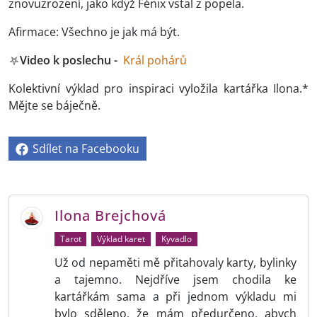
znovuzrození, jako když Fénix vstal z popela.
Afirmace: Všechno je jak má být.
⛧
Video k poslechu -
Král pohárů
Kolektivní výklad pro inspiraci vyložila kartářka Ilona.*
Mějte se báječně.
Sdílet na Facebooku
Ilona Brejchová
Tarot
Výklad karet
Kyvadlo
Už od nepaměti mě přitahovaly karty, bylinky
a tajemno. Nejdříve jsem chodila ke
kartářkám sama a při jednom výkladu mi
bylo sděleno, že mám předurčeno, abych