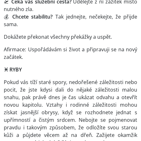
🛫
Čeká vás služební cesta?
Udělejte z ní zážitek místo
nutného zla.
💰
Chcete stabilitu?
Tak jednejte, nečekejte, že přijde
sama.
Dokážete překonat všechny překážky a uspět.
Afirmace: Uspořádávám si život a připravuji se na nový
začátek.
♓ RYBY
Pokud vás tíží staré spory, nedořešené záležitosti nebo
pocit, že jste kdysi dali do nějaké záležitosti malou
snahu, pak právě dnes je čas ukázat odvahu a otevřít
novou kapitolu. Vztahy i rodinné záležitosti mohou
získat jasnější obrysy, když se rozhodnete jednat s
upřímností a čistým srdcem. Nebojte se pojmenovat
pravdu i takovým způsobem, že odložíte svou starou
kůži a půjdete věcem až na dřeň. Zažijete okamžik