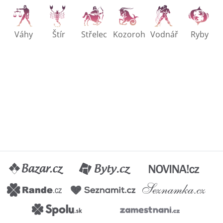
Váhy
Štír
Střelec
Kozoroh
Vodnář
Ryby