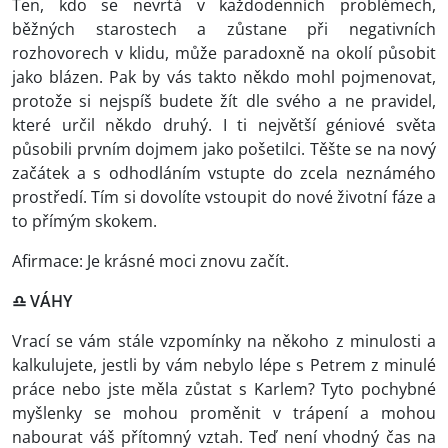
Ten, kdo se nevrtá v každodenních problémech,
běžných starostech a zůstane při negativních
rozhovorech v klidu, může paradoxně na okolí působit
jako blázen. Pak by vás takto někdo mohl pojmenovat,
protože si nejspíš budete žít dle svého a ne pravidel,
které určil někdo druhý. I ti největší géniové světa
působili prvním dojmem jako pošetilci. Těšte se na nový
začátek a s odhodláním vstupte do zcela neznámého
prostředí. Tím si dovolíte vstoupit do nové životní fáze a
to přímým skokem.
Afirmace: Je krásné moci znovu začít.
♎ VÁHY
Vrací se vám stále vzpomínky na někoho z minulosti a
kalkulujete, jestli by vám nebylo lépe s Petrem z minulé
práce nebo jste měla zůstat s Karlem? Tyto pochybné
myšlenky se mohou proměnit v trápení a mohou
nabourat váš přítomný vztah. Teď není vhodný čas na