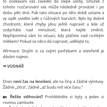
to očekávání vás zavedlo do slepé uličky. Smutek z
tohoto rozčarování vás může následně provázet i po
dobu pěti dnů. Pak tato situace po této době ustane a
vy opět uvidíte svět v růžových barvách. Bylo by dobré
zhodnotit, které chyby jdou ještě napravit a kde už
vzdycháte nad minulostí, která nejde změnit.
Nepřipomíná vám to situaci, kdy pláčete nad rozlitým
mlékem? Pokud se něco dá napravit, udělejte to.
Afirmace: Stojím si za svými potřebami a otevřeně je
dávám najevo.
♒ VODNÁŘ
Dnes
není čas na lenošení
, ale na činy a žádné výmluvy.
Žádné „zítra“, žádné „až budu mít více času.“
🏡
Řešíte stěhování?
Prohlédněte si byty a jeden si
rovnou zamluvte.