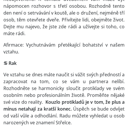
nápomocen rozhovor s třetí osobou. Rozhodně tento
den není o setrvávání v koutě, ale o družení, nejméně tří
osob, těm otevřete dveře. Přivítejte lidi, obejměte život.
Dejte mu najevo, že jste zde rádi a užívejte si toho, co
máte rádi.
Afirmace: Vychutnávám přetékající bohatství v našem
vztahu.
♋ Rak
Ve vztahu se dnes máte naučit si vážit svých předností a
zapracovat na tom, co se vám u partnera nelíbí.
Rozhodněte se harmonicky sloučit protiklady ve svém
osobním nebo profesionálním životě. Proměňte nějaké
své vize do reality.
Kouzlo protikladů je v tom, že plus a
mínus netahají za kratší konec
.
Úspěch se bude odvíjet
od vaší vůle a odhodlání. Radu můžete vyhledat u osob
narozených ve znamení Střelce.