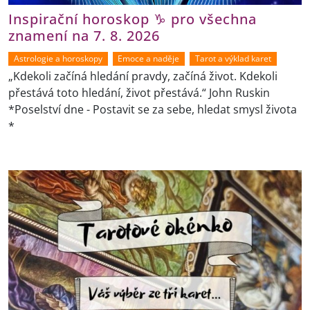
Inspirační horoskop ♑ pro všechna
znamení na 7. 8. 2026
Astrologie a horoskopy
Emoce a naděje
Tarot a výklad karet
„Kdekoli začíná hledání pravdy, začíná život. Kdekoli
přestává toto hledání, život přestává.“ John Ruskin
*Poselství dne - Postavit se za sebe, hledat smysl života
*