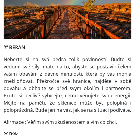
♈
BERAN
Neberte si na svá bedra tolik povinností. Buďte si
vědomi své síly, máte na to, abyste se postavili čelem
vašim obavám z dávné minulosti, která by vás mohla
zneklidňovat. Překročte své hranice, najděte v sobě
odvahu a obhajte se před svým okolím i partnerem.
Proto si pečlivě vybírejte, čemu věnujete svou energii.
Mějte na paměti, že sklenice může být poloplná i
poloprázdná. Bude jen na vás, jak se na situaci podíváte.
Afirmace : Věřím svým zkušenostem a vím co chci.
♉ Býk