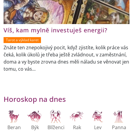
Víš, kam mylně investuješ energii?
Tarot a výklad karet
Znáte ten znepokojivý pocit, když zjistíte, kolik práce vás
čeká, kolik úkolů je třeba ještě zvládnout, v zaměstnání,
doma a vy byste zrovna dnes měli náladu se věnovat jen
tomu, co vás...
Horoskop na dnes
Beran
Býk
Blíženci
Rak
Lev
Panna