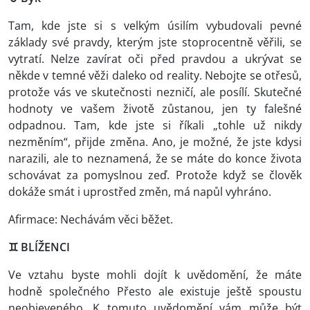
Tam, kde jste si s velkým úsilím vybudovali pevné
základy své pravdy, kterým jste stoprocentně věřili, se
vytratí. Nelze zavírat oči před pravdou a ukrývat se
někde v temné věži daleko od reality. Nebojte se otřesů,
protože vás ve skutečnosti nezničí, ale posílí. Skutečné
hodnoty ve vašem životě zůstanou, jen ty falešné
odpadnou. Tam, kde jste si říkali „tohle už nikdy
nezměním“, přijde změna. Ano, je možné, že jste kdysi
narazili, ale to neznamená, že se máte do konce života
schovávat za pomyslnou zeď. Protože když se člověk
dokáže smát i uprostřed změn, má napůl vyhráno.
Afirmace: Nechávám věci běžet.
♊
BLÍŽENCI
Ve vztahu byste mohli dojít k uvědomění, že máte
hodně společného Přesto ale existuje ještě spoustu
neobjeveného. K tomuto uvědomění vám může být