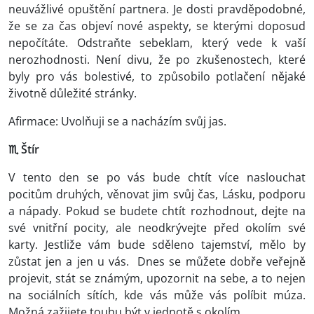
neuvážlivé opuštění partnera. Je dosti pravděpodobné,
že se za čas objeví nové aspekty, se kterými doposud
nepočítáte. Odstraňte sebeklam, který vede k vaší
nerozhodnosti. Není divu, že po zkušenostech, které
byly pro vás bolestivé, to způsobilo potlačení nějaké
životně důležité stránky.
Afirmace: Uvolňuji se a nacházím svůj jas.
♏ Štír
V tento den se po vás bude chtít více naslouchat
pocitům druhých, věnovat jim svůj čas, Lásku, podporu
a nápady. Pokud se budete chtít rozhodnout, dejte na
své vnitřní pocity, ale neodkrývejte před okolím své
karty. Jestliže vám bude sděleno tajemství, mělo by
zůstat jen a jen u vás. Dnes se můžete dobře veřejně
projevit, stát se známým, upozornit na sebe, a to nejen
na sociálních sítích, kde vás může vás políbit múza.
Možná zažijete touhu být v jednotě s okolím.