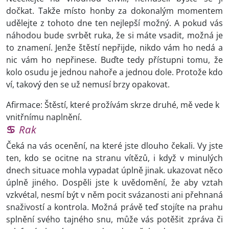
dočkat. Takže místo honby za dokonalým momentem
udělejte z tohoto dne ten nejlepší možný. A pokud vás
náhodou bude svrbět ruka, že si máte vsadit, možná je
to znamení. Jenže štěstí nepřijde, nikdo vám ho nedá a
nic vám ho nepřinese. Buďte tedy přístupni tomu, že
kolo osudu je jednou nahoře a jednou dole. Protože kdo
ví, takový den se už nemusí brzy opakovat.
Afirmace: Štěstí, které prožívám skrze druhé, mě vede k
vnitřnímu naplnění.
♋
Rak
Čeká na vás ocenění, na které jste dlouho čekali. Vy jste
ten, kdo se ocitne na stranu vítězů, i když v minulých
dnech situace mohla vypadat úplně jinak. ukazovat něco
úplně jiného. Dospěli jste k uvědomění, že aby vztah
vzkvétal, nesmí být v něm pocit svázanosti ani přehnaná
snaživostí a kontrola. Možná právě teď stojíte na prahu
splnění svého tajného snu, může vás potěšit zpráva či