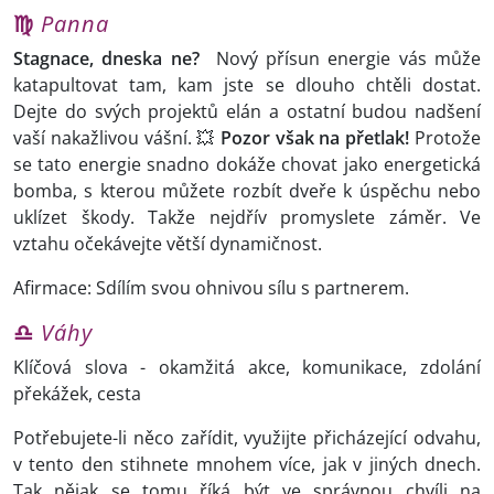
♍
Panna
Stagnace, dneska ne?
Nový přísun energie vás může
katapultovat tam, kam jste se dlouho chtěli dostat.
Dejte do svých projektů elán a ostatní budou nadšení
vaší nakažlivou vášní. 💥
Pozor však na přetlak!
Protože
se tato energie snadno dokáže chovat jako energetická
bomba, s kterou můžete rozbít dveře k úspěchu nebo
uklízet škody. Takže nejdřív promyslete záměr. Ve
vztahu očekávejte větší dynamičnost.
Afirmace: Sdílím svou ohnivou sílu s partnerem.
♎
Váhy
Klíčová slova - okamžitá akce, komunikace, zdolání
překážek, cesta
Potřebujete-li něco zařídit, využijte přicházející odvahu,
v tento den stihnete mnohem více, jak v jiných dnech.
Tak nějak se tomu říká být ve správnou chvíli na