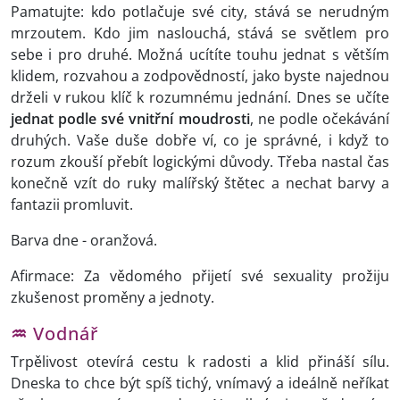
Pamatujte: kdo potlačuje své city, stává se nerudným
mrzoutem. Kdo jim naslouchá, stává se světlem pro
sebe i pro druhé. Možná ucítíte touhu jednat s větším
klidem, rozvahou a zodpovědností, jako byste najednou
drželi v rukou klíč k rozumnému jednání. Dnes se učíte
jednat podle své vnitřní moudrosti
, ne podle očekávání
druhých. Vaše duše dobře ví, co je správné, i když to
rozum zkouší přebít logickými důvody. Třeba nastal čas
konečně vzít do ruky malířský štětec a nechat barvy a
fantazii promluvit.
Barva dne - oranžová.
Afirmace: Za vědomého přijetí své sexuality prožiju
zkušenost proměny a jednoty.
♒
Vodnář
Trpělivost otevírá cestu k radosti a klid přináší sílu.
Dneska to chce být spíš tichý, vnímavý a ideálně neříkat