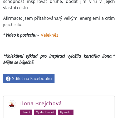
schopnost inspirovat druhé, dodat jim víru v jejich
vlastní cestu.
Afirmace: Jsem přitahována/ý velkými energiemi a cítím
jejich sílu.
*
Video k poslechu -
Velekněz
*Kolektivní výklad pro inspiraci vyložila kartářka Ilona.*
Mějte se báječně.
Sdílet na Facebooku
Ilona Brejchová
Tarot
Výklad karet
Kyvadlo