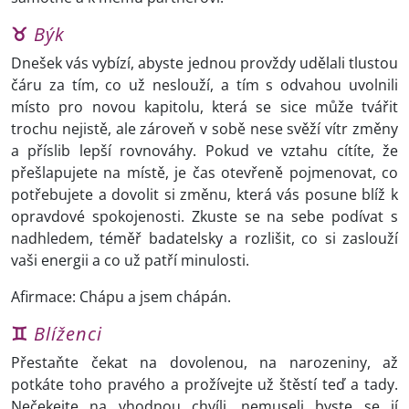
♉
Býk
Dnešek vás vybízí, abyste jednou provždy udělali tlustou
čáru za tím, co už neslouží, a tím s odvahou uvolnili
místo pro novou kapitolu, která se sice může tvářit
trochu nejistě, ale zároveň v sobě nese svěží vítr změny
a příslib lepší rovnováhy. Pokud ve vztahu cítíte, že
přešlapujete na místě, je čas otevřeně pojmenovat, co
potřebujete a dovolit si změnu, která vás posune blíž k
opravdové spokojenosti. Zkuste se na sebe podívat s
nadhledem, téměř badatelsky a rozlišit, co si zaslouží
vaši energii a co už patří minulosti.
Afirmace: Chápu a jsem chápán.
♊
Blíženci
Přestaňte čekat na dovolenou, na narozeniny, až
potkáte toho pravého a prožívejte už štěstí teď a tady.
Nečekejte na vhodnou chvíli, nemuseli byste se jí