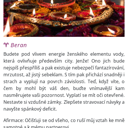
♈
Beran
Budete pod vlivem energie ženského elementu vody,
která ovlivňuje především city. Jenže! Ono jich bude
nejspíš přespříliš a pak existuje nebezpečí fantazírování,
mrzutost, až jistý sebeklam. S tím pak přichází snadněji i
strach a vyplují na povrch závislosti. Teď, když víte, o
čem by mohl být váš den, buďte vnímavější kam
nasměrujete vaši pozornost. Vyplatí se mít oči otevřené.
Nestavte si vzdušné zámky. Zlepšete stravovací návyky a
navyšte spánkový deficit.
Afirmace: Očišťuji se od všeho, co ruší můj vztah ke mně
samotné a k mému partnerovi.