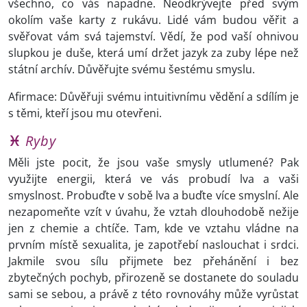
všechno, co vás napadne. Neodkrývejte před svým
okolím vaše karty z rukávu. Lidé vám budou věřit a
svěřovat vám svá tajemství. Vědí, že pod vaší ohnivou
slupkou je duše, která umí držet jazyk za zuby lépe než
státní archív. Důvěřujte svému šestému smyslu.
Afirmace: Důvěřuji svému intuitivnímu vědění a sdílím je
s těmi, kteří jsou mu otevřeni.
♓
Ryby
Měli jste pocit, že jsou vaše smysly utlumené? Pak
využijte energii, která ve vás probudí lva a vaši
smyslnost. Probuďte v sobě lva a buďte více smyslní. Ale
nezapomeňte vzít v úvahu, že vztah dlouhodobě nežije
jen z chemie a chtíče. Tam, kde ve vztahu vládne na
prvním místě sexualita, je zapotřebí naslouchat i srdci.
Jakmile svou sílu přijmete bez přehánění i bez
zbytečných pochyb, přirozeně se dostanete do souladu
sami se sebou, a právě z této rovnováhy může vyrůstat