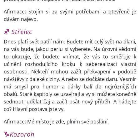
Afirmace: Stojím si za svými potřebami a otevřeně je
dávám najevo.
♐
Střelec
Dnes platí svět patří nám. Budete mít celý svět na dlani,
na vás bude, jakou perlu si vyberete. Na úrovni vědomí
to ukazuje, že budete vnímat, že vás to směřuje k
učinění rozhodujícího kroku k seberealizaci vlastní
osobnosti. Někteří mohou zažít překvapení v podobě
návštěvy z daleké ciziny. A nebo se dočkáte daru. Vesmír
má smysl pro humor a dárky balí do nejrůznějších
obalů. Staré kapitoly se uzavírají a vy si můžete konečně
sednout, udělat čaj a začít psát nový příběh. A hádejte
co? Hlavní postava jste vy.
Afirmace: Mé místo je zde, plním své poslání.
♑
Kozoroh