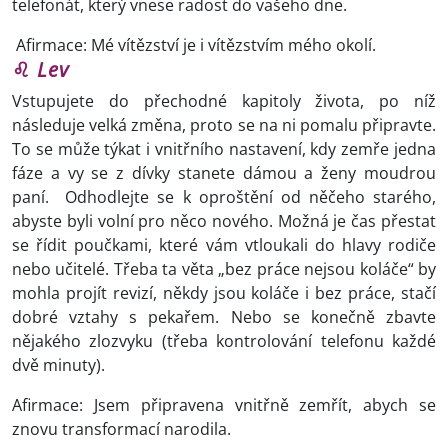
telefonát, který vnese radost do vašeho dne.
Afirmace: Mé vítězství je i vítězstvím mého okolí.
♌
Lev
Vstupujete do přechodné kapitoly života, po níž
následuje velká změna, proto se na ni pomalu připravte.
To se může týkat i vnitřního nastavení, kdy zemře jedna
fáze a vy se z dívky stanete dámou a ženy moudrou
paní. Odhodlejte se k oproštění od něčeho starého,
abyste byli volní pro něco nového. Možná je čas přestat
se řídit poučkami, které vám vtloukali do hlavy rodiče
nebo učitelé. Třeba ta věta „bez práce nejsou koláče“ by
mohla projít revizí, někdy jsou koláče i bez práce, stačí
dobré vztahy s pekařem. Nebo se konečně zbavte
nějakého zlozvyku (třeba kontrolování telefonu každé
dvě minuty).
Afirmace: Jsem připravena vnitřně zemřít, abych se
znovu transformací narodila.