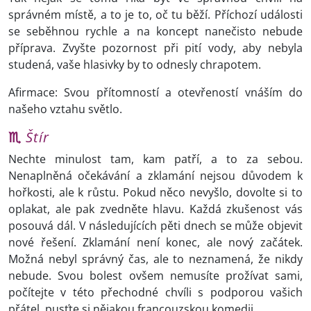
správném místě, a to je to, oč tu běží. Příchozí události
se seběhnou rychle a na koncept nanečisto nebude
příprava. Zvyšte pozornost při pití vody, aby nebyla
studená, vaše hlasivky by to odnesly chrapotem.
Afirmace: Svou přítomností a otevřeností vnáším do
našeho vztahu světlo.
♏
Štír
Nechte minulost tam, kam patří, a to za sebou.
Nenaplněná očekávání a zklamání nejsou důvodem k
hořkosti, ale k růstu. Pokud něco nevyšlo, dovolte si to
oplakat, ale pak zvedněte hlavu. Každá zkušenost vás
posouvá dál. V následujících pěti dnech se může objevit
nové řešení. Zklamání není konec, ale nový začátek.
Možná nebyl správný čas, ale to neznamená, že nikdy
nebude. Svou bolest ovšem nemusíte prožívat sami,
počítejte v této přechodné chvíli s podporou vašich
přátel, pusťte si nějakou francouzskou komedii.