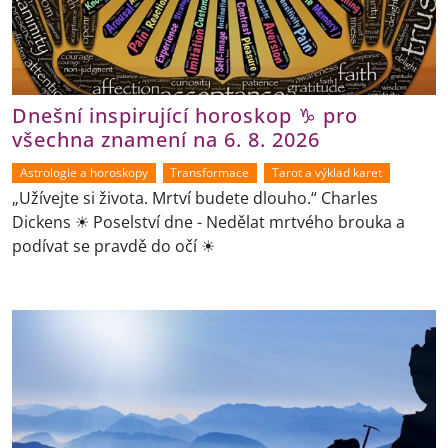
Dnešní inspirující horoskop ♑ pro
všechna znamení na 6. 8. 2026
Astrologie a horoskopy
Transformace
Tarot a výklad karet
„Užívejte si života. Mrtví budete dlouho.“ Charles
Dickens ☀ Poselství dne - Nedělat mrtvého brouka a
podívat se pravdě do očí ☀