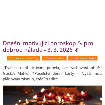
Dnešní motivující horoskop ♑ pro
dobrou náladu - 3. 3. 2026 🌷
Astrologie a horoskopy
Emoce a naděje
Tarot a výklad karet
„Tradice není uctívání popela, ale zachování ohně.“
Gustav Mahler *Poselství denní karty - Vyšší moc,
plánování zásnub, ctění tradic*